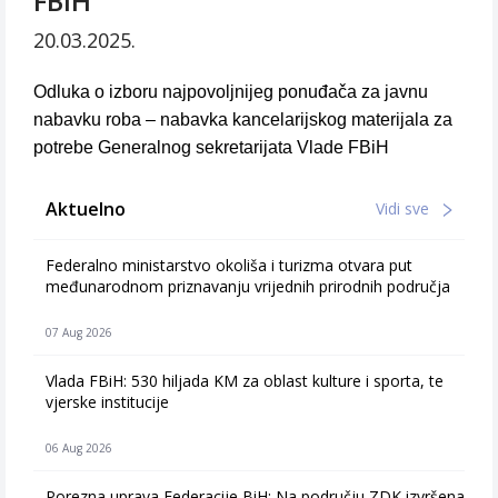
FBiH
20.03.2025.
Odluka o izboru najpovoljnijeg ponuđača za javnu
nabavku roba – nabavka kancelarijskog materijala za
potrebe Generalnog sekretarijata Vlade FBiH
Aktuelno
Vidi sve
Federalno ministarstvo okoliša i turizma otvara put
međunarodnom priznavanju vrijednih prirodnih područja
07 Aug 2026
Vlada FBiH: 530 hiljada KM za oblast kulture i sporta, te
vjerske institucije
06 Aug 2026
Porezna uprava Federacije BiH: Na području ZDK izvršena