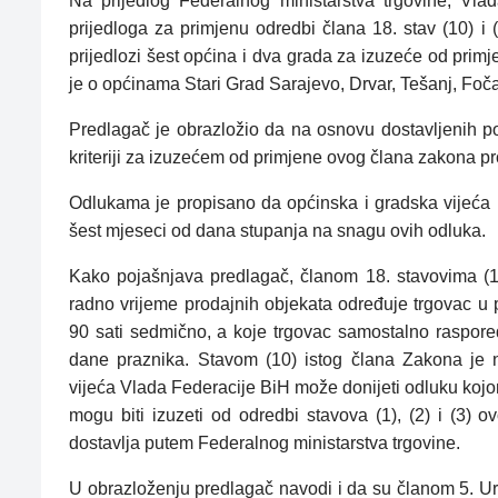
Na prijedlog Federalnog ministarstva trgovine, Vla
prijedloga za primjenu odredbi člana 18. stav (10) i
prijedlozi šest općina i dva grada za izuzeće od primj
je o općinama Stari Grad Sarajevo, Drvar, Tešanj, Foča
Predlagač je obrazložio da na osnovu dostavljenih po
kriteriji za izuzećem od primjene ovog člana zakona p
Odlukama je propisano da općinska i gradska vijeća i
šest mjeseci od dana stupanja na snagu ovih odluka.
Kako pojašnjava predlagač, članom 18. stavovima (1),
radno vrijeme prodajnih objekata određuje trgovac u
90 sati sedmično, a koje trgovac samostalno raspoređ
dane praznika. Stavom (10) istog člana Zakona je n
vijeća Vlada Federacije BiH može donijeti odluku kojom
mogu biti izuzeti od odredbi stavova (1), (2) i (3) 
dostavlja putem Federalnog ministarstva trgovine.
U obrazloženju predlagač navodi i da su članom 5. Ure