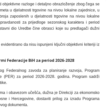
ti objektivne razloge i detaljno obrazloženje zbog čega se
ometa u djelatnosti trgovine na nivou lokalne zajednice, u
broja zaposlenih u djelatnosti trgovine na nivou lokalne
opravdanosti za prijedloge sezonskog karaktera i period
stavni dio Uredbe čine obrasci koje su predlagači dužni
videntirano da nisu ispunjeni ključni objektivni kriteriji iz
i Federacije BiH za period 2026-2028
log Federalnog zavoda za planiranje razvoja, Program
e (PER) za period 2026-2028. godina. Program sadrži
tike.
tima i obavezom učešća, dužna je Direkciji za ekonomsko
 Bosne i Hercegovine, dostaviti prilog za izradu Programa
ovog dokumenta.