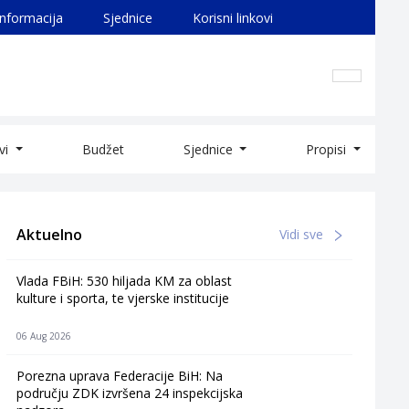
informacija
Sjednice
Korisni linkovi
ivi
Budžet
Sjednice
Propisi
Aktuelno
Vidi sve
Vlada FBiH: 530 hiljada KM za oblast
kulture i sporta, te vjerske institucije
06 Aug 2026
Porezna uprava Federacije BiH: Na
području ZDK izvršena 24 inspekcijska