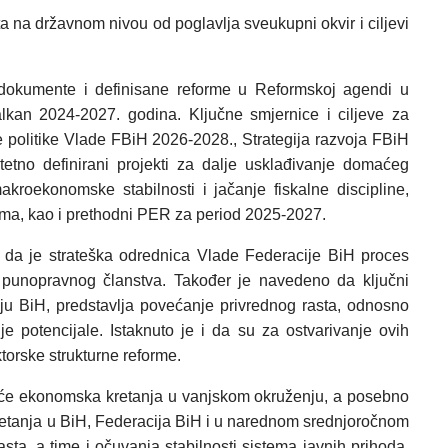
a na državnom nivou od poglavlja sveukupni okvir i ciljevi
 dokumente i definisane reforme u Reformskoj agendi u
lkan 2024-2027. godina. Ključne smjernice i ciljeve za
 politike Vlade FBiH 2026-2028., Strategija razvoja FBiH
itetno definirani projekti za dalje usklađivanje domaćeg
oekonomske stabilnosti i jačanje fiskalne discipline,
jama, kao i prethodni PER za period 2025-2027.
o da je strateška odrednica Vlade Federacije BiH proces
ja punopravnog članstva. Također je navedeno da ključni
ju BiH, predstavlja povećanje privrednog rasta, odnosno
e potencijale. Istaknuto je i da su za ostvarivanje ovih
ktorske strukturne reforme.
a će ekonomska kretanja u vanjskom okruženju, a posebno
retanja u BiH, Federacija BiH i u narednom srednjoročnom
ta, a time i očuvanja stabilnosti sistema javnih prihoda.