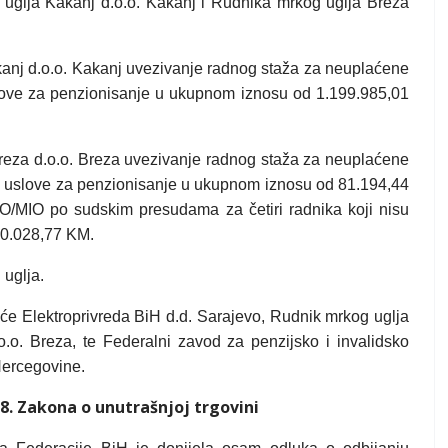
glja Kakanj d.o.o. Kakanj i Rudnika mrkog uglja Breza
nj d.o.o. Kakanj uvezivanje radnog staža za neuplaćene
slove za penzionisanje u ukupnom iznosu od 1.199.985,01
za d.o.o. Breza uvezivanje radnog staža za neuplaćene
ao uslove za penzionisanje u ukupnom iznosu od 81.194,44
O/MIO po sudskim presudama za četiri radnika koji nisu
50.028,77 KM.
 uglja.
će Elektroprivreda BiH d.d. Sarajevo, Rudnik mrkog uglja
.o. Breza, te Federalni zavod za penzijsko i invalidsko
Hercegovine.
18.
Zakona o unutrašnjoj trgovini