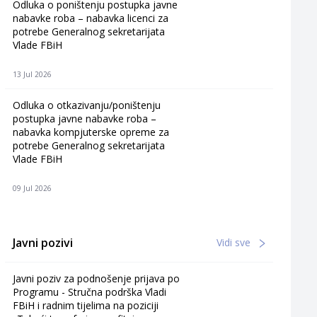
Odluka o poništenju postupka javne
nabavke roba – nabavka licenci za
potrebe Generalnog sekretarijata
Vlade FBiH
13 Jul 2026
Odluka o otkazivanju/poništenju
postupka javne nabavke roba –
nabavka kompjuterske opreme za
potrebe Generalnog sekretarijata
Vlade FBiH
09 Jul 2026
Javni pozivi
Vidi sve
Javni poziv za podnošenje prijava po
Programu - Stručna podrška Vladi
FBiH i radnim tijelima na poziciji