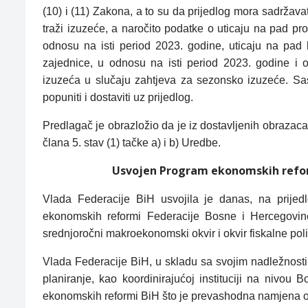
(10) i (11) Zakona, a to su da prijedlog mora sadržava
traži izuzeće, a naročito podatke o uticaju na pad pr
odnosu na isti period 2023. godine, uticaju na pad 
zajednice, u odnosu na isti period 2023. godine i 
izuzeća u slučaju zahtjeva za sezonsko izuzeće. Sa
popuniti i dostaviti uz prijedlog.
Predlagač je obrazložio da je iz dostavljenih obrazaca e
člana 5. stav (1) tačke a) i b) Uredbe.
Usvojen Program ekonomskih reform
Vlada Federacije BiH usvojila je danas, na prijed
ekonomskih reformi Federacije Bosne i Hercegovin
srednjoročni makroekonomski okvir i okvir fiskalne poli
Vlada Federacije BiH, u skladu sa svojim nadležnos
planiranje, kao koordinirajućoj instituciji na nivou
ekonomskih reformi BiH što je prevashodna namjena 