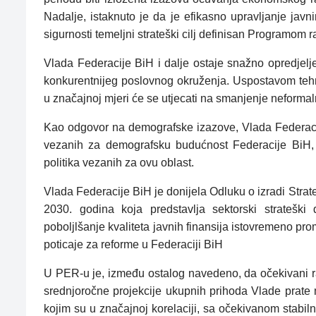
Nadalje, istaknuto je da je efikasno upravljanje jav
sigurnosti temeljni strateški cilj definisan Programom
Vlada Federacije BiH i dalje ostaje snažno opredjelje
konkurentnijeg poslovnog okruženja. Uspostavom tehno
u značajnoj mjeri će se utjecati na smanjenje neforma
Kao odgovor na demografske izazove, Vlada Federaci
vezanih za demografsku budućnost Federacije BiH, te
politika vezanih za ovu oblast.
Vlada Federacije BiH je donijela Odluku o izradi Strat
2030. godina koja predstavlja sektorski strateški
poboljlšanje kvaliteta javnih finansija istovremeno pro
poticaje za reforme u Federaciji BiH
U PER-u je, između ostalog navedeno, da očekivani ra
srednjoročne projekcije ukupnih prihoda Vlade prat
kojim su u značajnoj korelaciji, sa očekivanom stabi