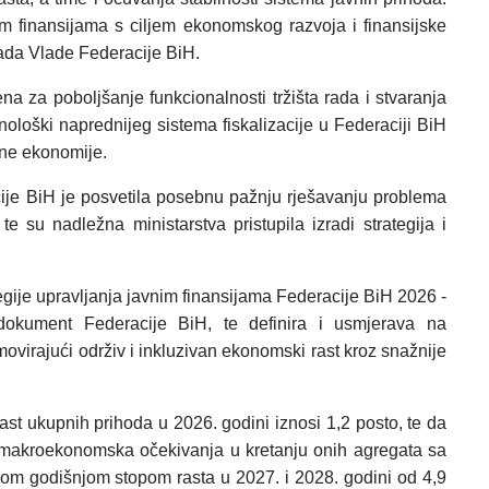
nim finansijama s ciljem ekonomskog razvoja i finansijske
 rada Vlade Federacije BiH.
na za poboljšanje funkcionalnosti tržišta rada i stvaranja
loški naprednijeg sistema fiskalizacije u Federaciji BiH
lne ekonomije.
je BiH je posvetila posebnu pažnju rješavanju problema
 su nadležna ministarstva pristupila izradi strategija i
egije upravljanja javnim finansijama Federacije BiH 2026 -
 dokument Federacije BiH, te definira i usmjerava na
movirajući održiv i inkluzivan ekonomski rast kroz snažnije
st ukupnih prihoda u 2026. godini iznosi 1,2 posto, te da
e makroekonomska očekivanja u kretanju onih agregata sa
lnom godišnjom stopom rasta u 2027. i 2028. godini od 4,9