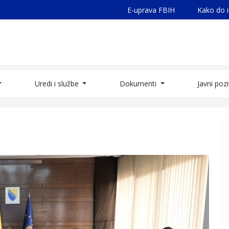
E-uprava FBIH
Kako do 
Uredi i službe
Dokumenti
Javni poz