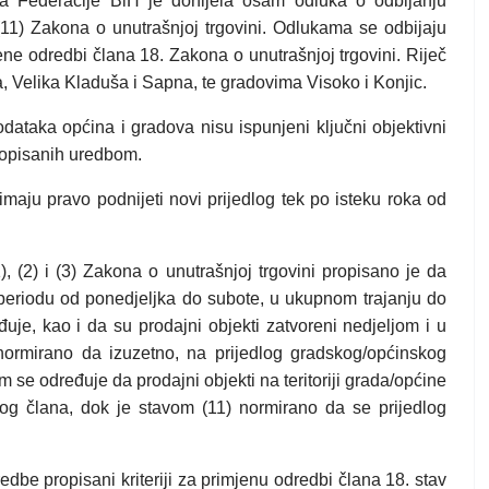
da Federacije BiH je donijela osam odluka o odbijanju
 (11) Zakona o unutrašnjoj trgovini. Odlukama se odbijaju
ene odredbi člana 18. Zakona o unutrašnjoj trgovini. Riječ
, Velika Kladuša i Sapna, te gradovima Visoko i Konjic.
dataka općina i gradova nisu ispunjeni ključni objektivni
ropisanih uredbom.
maju pravo podnijeti novi prijedlog tek po isteku roka od
 (2) i (3) Zakona o unutrašnjoj trgovini propisano je da
 periodu od ponedjeljka do subote, u ukupnom trajanju do
uje, kao i da su prodajni objekti zatvoreni nedjeljom i u
ormirano da izuzetno, na prijedlog gradskog/općinskog
 se određuje da prodajni objekti na teritoriji grada/općine
ovog člana, dok je stavom (11) normirano da se prijedlog
dbe propisani kriteriji za primjenu odredbi člana 18. stav