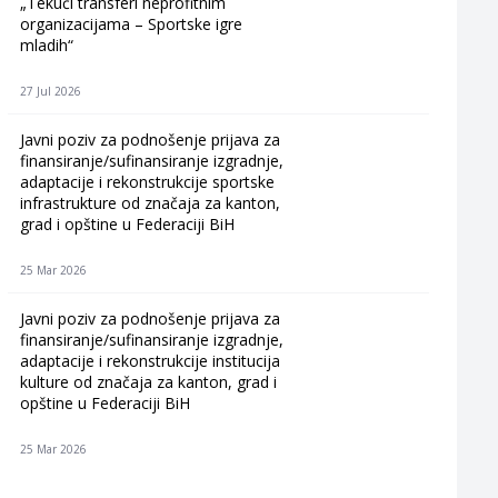
„Tekući transferi neprofitnim
organizacijama – Sportske igre
mladih“
27 Jul 2026
Javni poziv za podnošenje prijava za
finansiranje/sufinansiranje izgradnje,
adaptacije i rekonstrukcije sportske
infrastrukture od značaja za kanton,
grad i opštine u Federaciji BiH
25 Mar 2026
Javni poziv za podnošenje prijava za
finansiranje/sufinansiranje izgradnje,
adaptacije i rekonstrukcije institucija
kulture od značaja za kanton, grad i
opštine u Federaciji BiH
25 Mar 2026