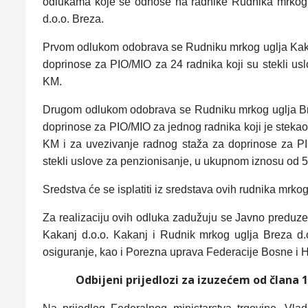
odlukama koje se odnose na radnike Rudnika mrkog u
d.o.o. Breza.
Prvom odlukom odobrava se Rudniku mrkog uglja Kaka
doprinose za PIO/MIO za 24 radnika koji su stekli u
KM.
Drugom odlukom odobrava se Rudniku mrkog uglja Bre
doprinose za PIO/MIO za jednog radnika koji je stek
KM i za uvezivanje radnog staža za doprinose za PI
stekli uslove za penzionisanje, u ukupnom iznosu od 
Sredstva će se isplatiti iz sredstava ovih rudnika mrkog
Za realizaciju ovih odluka zadužuju se Javno preduze
Kakanj d.o.o. Kakanj i Rudnik mrkog uglja Breza d.o
osiguranje, kao i Porezna uprava Federacije Bosne i 
Odbijeni prijedlozi za izuzećem od člana 