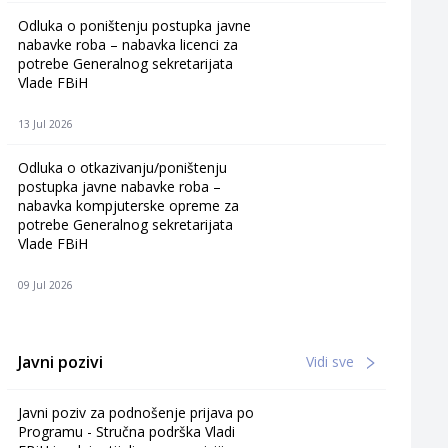
Odluka o poništenju postupka javne
nabavke roba – nabavka licenci za
potrebe Generalnog sekretarijata
Vlade FBiH
13 Jul 2026
Odluka o otkazivanju/poništenju
postupka javne nabavke roba –
nabavka kompjuterske opreme za
potrebe Generalnog sekretarijata
Vlade FBiH
09 Jul 2026
Javni pozivi
Vidi sve
Javni poziv za podnošenje prijava po
Programu - Stručna podrška Vladi