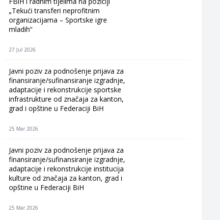
FBiH i radnim tijelima na poziciji
„Tekući transferi neprofitnim
organizacijama – Sportske igre
mladih“
27 Jul 2026
Javni poziv za podnošenje prijava za
finansiranje/sufinansiranje izgradnje,
adaptacije i rekonstrukcije sportske
infrastrukture od značaja za kanton,
grad i opštine u Federaciji BiH
25 Mar 2026
Javni poziv za podnošenje prijava za
finansiranje/sufinansiranje izgradnje,
adaptacije i rekonstrukcije institucija
kulture od značaja za kanton, grad i
opštine u Federaciji BiH
25 Mar 2026