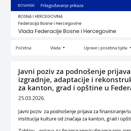
Prilagođavanje prikaza
BOSANSKI
BOSNA I HERCEGOVINA
Federacija Bosne i Hercegovine
Vlada Federacije Bosne i Hercegovine
Početna
Vlada
Uprave i posebna tijela
Javni poziv za podnošenje prijava 
izgradnje, adaptacije i rekonstruk
za kanton, grad i opštine u Federa
25.03.2026.
Javni poziv za podnošenje prijava za finansiranje/su
institucija kulture od značaja za kanton, grad i opš
Zahtjev - prijava za finansiranje/sufinansiranje izgr