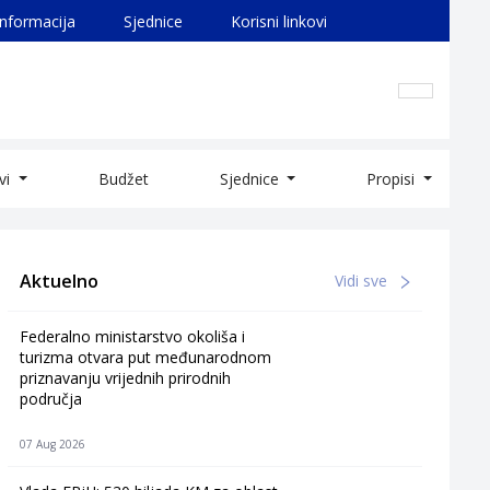
informacija
Sjednice
Korisni linkovi
ivi
Budžet
Sjednice
Propisi
Aktuelno
Vidi sve
Federalno ministarstvo okoliša i
turizma otvara put međunarodnom
priznavanju vrijednih prirodnih
područja
07 Aug 2026