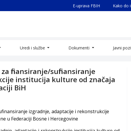
E-uprava FBIH
Kako do 
Uredi i službe
Dokumenti
Javni poz
za finansiranje/sufinansiranje
cije institucija kulture od značaja
ciji BiH
finansiranje izgradnje, adaptacije i rekonstrukcije
tine u Federaciji Bosne i Hercegovine
adnje, adaptacije i rekonstrukcije institucija kulture od