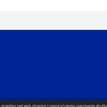
Copyright 2021. Vlada Federacije Bosne i Hercegovine
za pravilan rad web stranice i omogućujemo uvezivanje druš