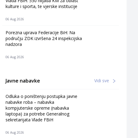
Vlada FBiH: 530 hiljada KM za oblast
kulture i sporta, te vjerske institucije
06 Aug 2026
Porezna uprava Federacije BiH: Na
području ZDK izvršena 24 inspekcijska
nadzora
06 Aug 2026
Javne nabavke
Vidi sve
Odluka o poništenju postupka javne
nabavke roba – nabavka
kompjuterske opreme (nabavka
laptopa) za potrebe Generalnog
sekretarijata Vlade FBiH
06 Aug 2026