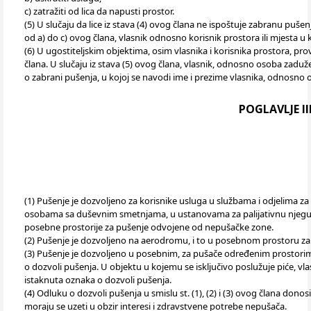
c) zatražiti od lica da napusti prostor.
(5) U slučaju da lice iz stava (4) ovog člana ne ispoštuje zabranu puše
od a) do c) ovog člana, vlasnik odnosno korisnik prostora ili mjesta u
(6) U ugostiteljskim objektima, osim vlasnika i korisnika prostora, p
člana. U slučaju iz stava (5) ovog člana, vlasnik, odnosno osoba zaduž
o zabrani pušenja, u kojoj se navodi ime i prezime vlasnika, odnos
POGLAVLJE I
(1) Pušenje je dozvoljeno za korisnike usluga u službama i odjelima 
osobama sa duševnim smetnjama, u ustanovama za palijativnu njegu, 
posebne prostorije za pušenje odvojene od nepušačke zone.
(2) Pušenje je dozvoljeno na aerodromu, i to u posebnom prostoru za
(3) Pušenje je dozvoljeno u posebnim, za pušače određenim prostorima
o dozvoli pušenja. U objektu u kojemu se isključivo poslužuje piće, 
istaknuta oznaka o dozvoli pušenja.
(4) Odluku o dozvoli pušenja u smislu st. (1), (2) i (3) ovog člana d
moraju se uzeti u obzir interesi i zdravstvene potrebe nepušača.