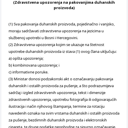
(Zdravstvena upozorenja na pakovanjima duhanskih
proizvoda)
(1) Sva pakovanja duhanskih proizvoda, pojedinačno i vanjsko,
moraju sadržavati zdravstvena upozorenja na jezicima u
službenoj upotrebi u Bosni i Hercegovini.
(2) Zdravstvena upozorenja kojim se ukazuje na štetnost
upotrebe duhanskih proizvoda iz stava (1) ovog člana uključuju:
a) opšta upozorenja;
b) kombinovana upozorenja; i
c) informativne poruke.
(3) Ministar donosi podzakonski akt o označavanju pakovanja
duhanskih i ostalih proizvoda za pušenje, a što podrazumijeva
sadržaj i izgled zdravstvenih upozorenja, tekst i dimenzije
zdravstvenih upozorenja, upotrebu fotografija ili odgovarajućih
ilustracija i način njihovog štampanja, termine za rotaciju
navedenih oznaka na svim vrstama duhanskih i ostalih proizvoda
za pušenje, bezdimnih duhanskih proizvoda i elektronskih
cigareta, te druge podatke neophodne za sigurno označavanje.