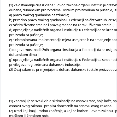
(1) Za ostvarenje cilja iz člana 1. ovog zakona organi i institucije d
duhana, duhanskim proizvodima i ostalim proizvodima za pušenje, i to
a) pravo svakog građanina na zdravlje;
b) prirodno pravo svakog građanina u Federaciji na čist vazduh jer sv
c) zaštita životne sredine i prava građana na zdravu životnu sredinu;
d) opredjeljenja nadležnih organa i institucija u Federaciji da se kroz
proizvoda za pušenje;
e) sinhronizovana implementacija mjera usmjerenih na smanjenje potra
proizvoda za pušenje;
f) odgovornost nadležnih organa i institucija u Federaciji da se osigu
duhanskom dimu i
g) opredjeljenja nadležnih organa i institucija u Federaciji da se odn
privilegovanog tretmana duhanske industrije.
(2) Ovaj zakon se primjenjuje na duhan, duhanske i ostale proizvode z
(1) Zabranjuje se svaki vid diskriminacije na osnovu rase, boje kože, spol
osnovu ovog zakona i propisa donesenih na osnovu ovog zakona.
(2) Izrazi koji imaju rodno značenje, a koji se koriste u ovom zakonu 
muškom ili ženskom rodu.