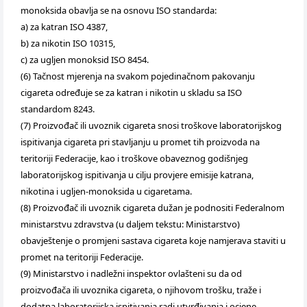
monoksida obavlja se na osnovu ISO standarda:
a) za katran ISO 4387,
b) za nikotin ISO 10315,
c) za ugljen monoksid ISO 8454.
(6) Tačnost mjerenja na svakom pojedinačnom pakovanju
cigareta određuje se za katran i nikotin u skladu sa ISO
standardom 8243.
(7) Proizvođač ili uvoznik cigareta snosi troškove laboratorijskog
ispitivanja cigareta pri stavljanju u promet tih proizvoda na
teritoriji Federacije, kao i troškove obaveznog godišnjeg
laboratorijskog ispitivanja u cilju provjere emisije katrana,
nikotina i ugljen-monoksida u cigaretama.
(8) Proizvođač ili uvoznik cigareta dužan je podnositi Federalnom
ministarstvu zdravstva (u daljem tekstu: Ministarstvo)
obavještenje o promjeni sastava cigareta koje namjerava staviti u
promet na teritoriji Federacije.
(9) Ministarstvo i nadležni inspektor ovlašteni su da od
proizvođača ili uvoznika cigareta, o njihovom trošku, traže i
dodatna laboratorijska ispitivanja radi utvrđivanja i ocjene