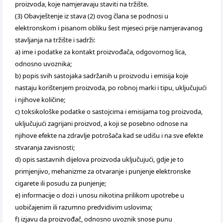
proizvoda, koje namjeravaju staviti na tržište.
(3) Obavještenje iz stava (2) ovog člana se podnosi u
elektronskom i pisanom obliku šest mjeseci prije namjeravanog
stavljanja na tržište i sadrži:
a) ime i podatke za kontakt proizvođača, odgovornog lica,
odnosno uvoznika;
b) popis svih sastojaka sadržanih u proizvodu i emisija koje
nastaju korištenjem proizvoda, po robnoj marki i tipu, uključujući
i njihove količine;
c) toksikološke podatke o sastojcima i emisijama tog proizvoda,
uključujući zagrijani proizvod, a koji se posebno odnose na
njihove efekte na zdravlje potrošača kad se udišu i na sve efekte
stvaranja zavisnosti;
d) opis sastavnih dijelova proizvoda uključujući, gdje je to
primjenjivo, mehanizme za otvaranje i punjenje elektronske
cigarete ili posudu za punjenje;
e) informacije o dozi i unosu nikotina prilikom upotrebe u
uobičajenim ili razumno predvidivim uslovima;
f) izjavu da proizvođač, odnosno uvoznik snose punu