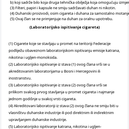
b) koji sadrže bilo koja druga tehnička obilježja koja omogućuju izmje
(3) Filteri, papiri i kapsule ne smiju sadržavati duhan ni nikotin.
(4) Duhanski proizvodi, osim cigareta i duhana za samostalno motanje,
(5) Ovaj član se ne primjenjuje na duhan za oralnu upotrebu.
(Laboratorijsko ispitivanje cigareta)
(1) Cigarete koje se stavljaju u promet na teritoriji Federacije
podliježu obaveznom laboratorijskom ispitivanju emisije katrana,
nikotina i ugljen-monoksida.
(2) Laboratorijsko ispitivanje iz stava (1) ovog člana vrši se u
akreditovanim laboratorijama u Bosni i Hercegovini ili
inostranstvu.
(3) Laboratorijsko ispitivanje iz stava (2) ovog člana vrši se
prilikom svakog prvog stavljanja u promet cigareta i najmanje
jednom godišnje u svakoj vrsti cigareta.
(4) Akreditovani laboratoriji iz stava (2) ovog člana ne smiju biti u
vlasništvu duhanske industrije ili pod direktnim ili indirektnim
upravljanjem duhanske industrije.
(5) Laboratorijsko ispitivanje katrana, nikotina i ugljen-