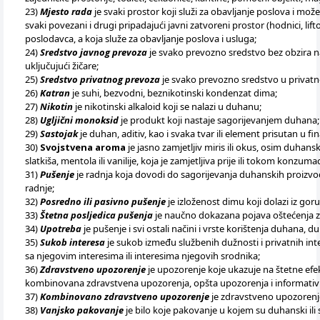
23)
Mjesto rada
je svaki prostor koji služi za obavljanje poslova i mož
svaki povezani i drugi pripadajući javni zatvoreni prostor (hodnici, lifto
poslodavca, a koja služe za obavljanje poslova i usluga;
24)
Sredstvo javnog prevoza
je svako prevozno sredstvo bez obzira na 
uključujući žičare;
25)
Sredstvo privatnog prevoza
je svako prevozno sredstvo u privatno
26)
Katran
je suhi, bezvodni, beznikotinski kondenzat dima;
27)
Nikotin
je nikotinski alkaloid koji se nalazi u duhanu;
28)
Ugljični monoksid
je produkt koji nastaje sagorijevanjem duhana;
29)
Sastojak
je duhan, aditiv, kao i svaka tvar ili element prisutan u fin
30)
Svojstvena aroma
je jasno zamjetljiv miris ili okus, osim duhansko
slatkiša, mentola ili vanilije, koja je zamjetljiva prije ili tokom konzu
31)
Pušenje
je radnja koja dovodi do sagorijevanja duhanskih proizvod
radnje;
32)
Posredno ili pasivno pušenje
je izloženost dimu koji dolazi iz go
33)
Štetna posljedica pušenja
je naučno dokazana pojava oštećenja zdr
34)
Upotreba
je pušenje i svi ostali načini i vrste korištenja duhana, 
35)
Sukob interesa
je sukob između službenih dužnosti i privatnih inter
sa njegovim interesima ili interesima njegovih srodnika;
36)
Zdravstveno upozorenje
je upozorenje koje ukazuje na štetne efek
kombinovana zdravstvena upozorenja, opšta upozorenja i informativ
37)
Kombinovano zdravstveno upozorenje
je zdravstveno upozorenje k
38)
Vanjsko pakovanje
je bilo koje pakovanje u kojem su duhanski ili 