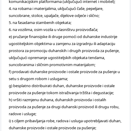
komunikacijskim platformama (uključujući internet i mobitel);
4. na robama i materijalima, uključujući čaše, pepeljare,
suncobrane, stolice, upaljače, dijelove odjeće i slično;
5. na fasadama stambenih objekata;
6. na vozilima, osim vozila u vlasništvu proizvođača;
e) pružanje finansijske ili druge pomoći od duhanske industrije
ugostiteljskim objektima u zamjenu za izgradnju ili adaptaciju
prostora za promociju duhanskih i drugih proizvoda za pušenje,
uključujući opremanje ugostiteljskih objekata tendama,
suncobranima i sličnim promotivnim materijalom;
f) prodavati duhanske proizvode i ostale proizvode za pušenje u
setu s drugom robom i uslugama;
g) besplatno distribuirati duhan, duhanske proizvode i ostale
proizvode za pušenje tokom istraživanja tržišta i degustacije;
h) vršiti razmjenu duhana, duhanskih proizvoda i ostalih
proizvoda za pušenje za drugi duhanski proizvod ili drugu robu,
radove i usluge;
i) s ciljem pribavljanja robe, radova i usluga upotrebljavati duhan,
duhanske proizvode i ostale proizvode za pušenje;