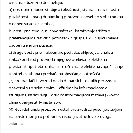
uvoznici obavezno dostavljaju:
a) dostupne naučne studije o toksičnosti, stvaranju zavisnosti i
privlačnosti novog duhanskog proizvoda, posebno s obzirom na
njegove sastojke i emisije;
b) dostupne studije, njihove sažetke i istraživanje tržišta o
preferencijama različitih potrošačkih grupa, uključujući i mlade
osobe i trenutne pušače;
c) druge dostupne i relevantne podatke, uključujući analizu
rizika/koristi od proizvoda, njegove očekivane efekte na
prestanak upotrebe duhana, te očekivane efekte na započinjanje
upotrebe duhana i predviđena shvaćanja potrošača.
(3) Proizvođači i uvoznici novih duhanskih i ostalih proizvoda
obavezni su o svim novim ili ažuriranim informacijama o
studijama, istraživanju i drugim informacijama iz stava (2) ovog
člana obavijestiti Ministarstvo.
(4) Novi duhanski proizvodi i ostali proizvodi za pušenje stavljeni
na tržište moraju u potpunosti ispunjavati uslove iz ovoga
zakona.