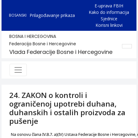
E-uprava FBIH
Kako do informacija
Prilagođavanje prikaza
BOSANSKI
Sjednice
Korisni linkovi
BOSNA I HERCEGOVINA
Federacija Bosne i Hercegovine
Vlada Federacije Bosne i Hercegovine
24. ZAKON o kontroli i
ograničenoj upotrebi duhana,
duhanskih i ostalih proizvoda za
pušenje
Na osnovu člana IV.B.7. a)(IV) Ustava Federacije Bosne i Hercegovine