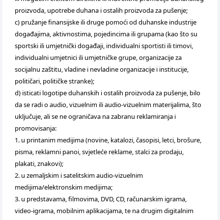
proizvoda, upotrebe duhana i ostalih proizvoda za pušenje;
c) pružanje finansijske ili druge pomoći od duhanske industrije
događajima, aktivnostima, pojedincima ili grupama (kao što su
sportski ili umjetnički događaji, individualni sportisti ili timovi,
individualni umjetnici ili umjetničke grupe, organizacije za
socijalnu zaštitu, vladine i nevladine organizacije i institucije,
političari, političke stranke);
d) isticati logotipe duhanskih i ostalih proizvoda za pušenje, bilo
da se radi o audio, vizuelnim ili audio-vizuelnim materijalima, što
uključuje, ali se ne ograničava na zabranu reklamiranja i
promovisanja:
1. u printanim medijima (novine, katalozi, časopisi, letci, brošure,
pisma, reklamni panoi, svjetleće reklame, stalci za prodaju,
plakati, znakovi);
2. u zemaljskim i satelitskim audio-vizuelnim
medijima/elektronskim medijima;
3. u predstavama, filmovima, DVD, CD, računarskim igrama,
video-igrama, mobilnim aplikacijama, te na drugim digitalnim