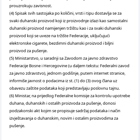
prouzrokuju zavisnost.
(4) Spisak svih sastojaka po količini, vrsti i tipu dostavlja se za
svaki duhanski proizvod koji iz proizvodnje izlazi kao samostalni
duhanski proizvod namijenjen tržištu kao i za svaki duhanski
proizvod koji se uveze na tržište Federacije, uključujući
elektronske cigarete, bezdimni duhanski proizvod i biljni
proizvod za pušenje.
(5) Ministarstvo, u saradnji sa Zavodom za javno zdravstvo
Federacije Bosne i Hercegovine (u daljem tekstu: Federalni zavod
za javno zdravstvo), jednom godišnje, putem internet stranice,
informiše javnost o podacima iz st. (1) do (3) ovog člana uz
obavezu zaštite podataka koji predstavljaju poslovnu tajnu.
(6) Ministar, na prijedlog Federalne komisije za kontrolu upotrebe
duhana, duhanskih i ostalih proizvoda za pušenje, donosi
podzakonski akt kojim se propisuje sadržaj podataka i način
izvještavanja o duhanskim, novim i ostalim proizvodima za
pušenje.