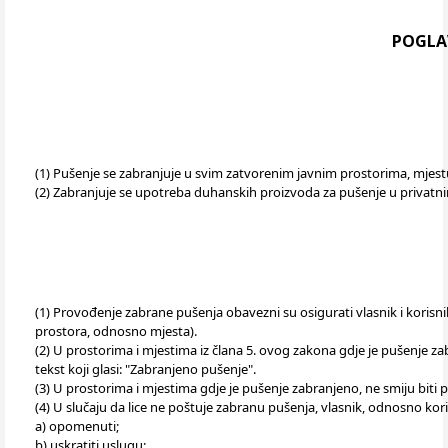
POGLAV
(1) Pušenje se zabranjuje u svim zatvorenim javnim prostorima, mjest
(2) Zabranjuje se upotreba duhanskih proizvoda za pušenje u privatn
(1) Provođenje zabrane pušenja obavezni su osigurati vlasnik i korisn
prostora, odnosno mjesta).
(2) U prostorima i mjestima iz člana 5. ovog zakona gdje je pušenje za
tekst koji glasi: "Zabranjeno pušenje".
(3) U prostorima i mjestima gdje je pušenje zabranjeno, ne smiju biti 
(4) U slučaju da lice ne poštuje zabranu pušenja, vlasnik, odnosno kori
a) opomenuti;
b) uskratiti uslugu;