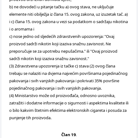
b) ne dovodeći u pitanje tačku a) ovog stava, ne uključuje
elemente niti obilježja iz člana 15. ovog zakona, uz izuzetak tač. a)
i c) člana 15. ovog zakona u vezi sa podatkom o sadržaju nikotina
i o aromama i
c) nose jedno od sljedećih zdravstvenih upozorenja: "Ovaj
proizvod sadrži nikotin koji izaziva snažnu zavisnost. Ne
preporučuje se za upotrebu nepušačima." ili "Ovaj proizvod
sadrži nikotin koji izaziva snažnu zavisnost."
(3) Zdravstvena upozorenja iz tačke c) stava (2) ovog člana
trebaju se nalaziti na dvjema najvećim površinama pojedinačnog
pakovanja i svih vanjskih pakovanja i pokrivati 35% površine
pojedinačnog pakovanja i svih vanjskih pakovanja.
(4) Ministarstvo može od proizvođača, odnosno uvoznika,
zatražiti i dodatne informacije o sigurnosti i aspektima kvalitete ili
o bilo kakvim štetnim efektima elektronskih cigareta i posuda za
punjenje tih proizvoda.
Član 19.