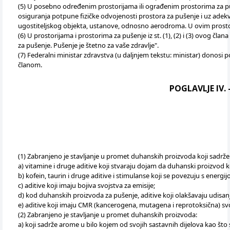
(5) U posebno određenim prostorijama ili ograđenim prostorima za puš
osiguranja potpune fizičke odvojenosti prostora za pušenje i uz adekv
ugostiteljskog objekta, ustanove, odnosno aerodroma. U ovim prostor
(6) U prostorijama i prostorima za pušenje iz st. (1), (2) i (3) ovog čla
za pušenje. Pušenje je štetno za vaše zdravlje".
(7) Federalni ministar zdravstva (u daljnjem tekstu: ministar) donos
članom.
POGLAVLJE IV.
(1) Zabranjeno je stavljanje u promet duhanskih proizvoda koji sadrže 
a) vitamine i druge aditive koji stvaraju dojam da duhanski proizvod kor
b) kofein, taurin i druge aditive i stimulanse koji se povezuju s energij
c) aditive koji imaju bojiva svojstva za emisije;
d) kod duhanskih proizvoda za pušenje, aditive koji olakšavaju udisanje
e) aditive koji imaju CMR (kancerogena, mutagena i reprotoksična) sv
(2) Zabranjeno je stavljanje u promet duhanskih proizvoda:
a) koji sadrže arome u bilo kojem od svojih sastavnih dijelova kao što su