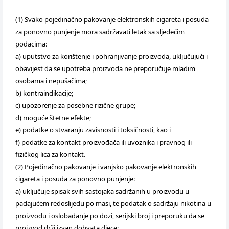
(1) Svako pojedinačno pakovanje elektronskih cigareta i posuda
za ponovno punjenje mora sadržavati letak sa sljedećim
podacima:
a) uputstvo za korištenje i pohranjivanje proizvoda, uključujući i
obavijest da se upotreba proizvoda ne preporučuje mladim
osobama i nepušačima;
b) kontraindikacije;
c) upozorenje za posebne rizične grupe;
d) moguće štetne efekte;
e) podatke o stvaranju zavisnosti i toksičnosti, kao i
f) podatke za kontakt proizvođača ili uvoznika i pravnog ili
fizičkog lica za kontakt.
(2) Pojedinačno pakovanje i vanjsko pakovanje elektronskih
cigareta i posuda za ponovno punjenje:
a) uključuje spisak svih sastojaka sadržanih u proizvodu u
padajućem redoslijedu po masi, te podatak o sadržaju nikotina u
proizvodu i oslobađanje po dozi, serijski broj i preporuku da se
proizvod drži izvan dohvata djece;