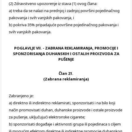
(2) Zdravstveno upozorenje iz stava (1) ovog člana:
a) treba da se nalazi na prednjoj i zadnjoj površini pojedinačnog
pakovanja i svih vanjskih pakovanja, i
b) pokriva 35% pripadajuće površine pojedinačnog pakovanja i
svih vanjskih pakovanja.
POGLAVLJE VII. - ZABRANA REKLAMIRANJA, PROMOCIJE I
SPONZORISANJA DUHANSKIH I OSTALIH PROIZVODA ZA
PUŠENJE
Član 21.
(Zabrana reklamiranja)
Zabranjeno je:
a) direktno ili indirektno reklamirati, sponzorisati i na bilo koji
način promovisati duhan, duhanske proizvode i ostale proizvode
za pušenje, uključujući elektronske cigarete;
b) sponzorisati događaje i aktivnosti grupa ili pojedinaca s ciljem
ili mogućim efektom direktne ili indirektne promocije duhanskog