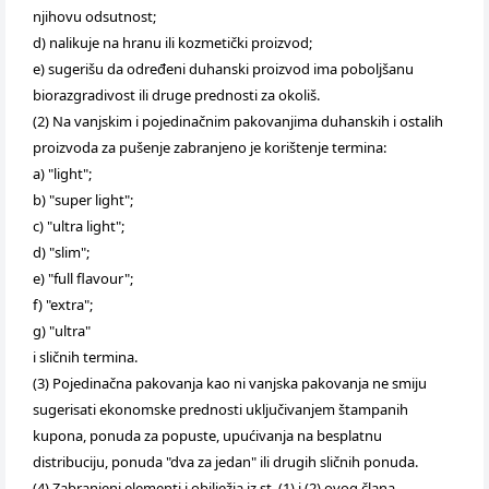
njihovu odsutnost;
d) nalikuje na hranu ili kozmetički proizvod;
e) sugerišu da određeni duhanski proizvod ima poboljšanu
biorazgradivost ili druge prednosti za okoliš.
(2) Na vanjskim i pojedinačnim pakovanjima duhanskih i ostalih
proizvoda za pušenje zabranjeno je korištenje termina:
a) "light";
b) "super light";
c) "ultra light";
d) "slim";
e) "full flavour";
f) "extra";
g) "ultra"
i sličnih termina.
(3) Pojedinačna pakovanja kao ni vanjska pakovanja ne smiju
sugerisati ekonomske prednosti uključivanjem štampanih
kupona, ponuda za popuste, upućivanja na besplatnu
distribuciju, ponuda "dva za jedan" ili drugih sličnih ponuda.
(4) Zabranjeni elementi i obilježja iz st. (1) i (2) ovog člana