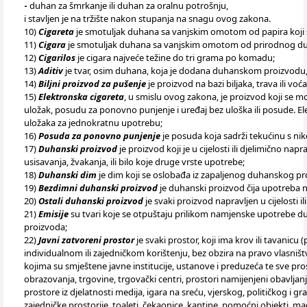
-
duhan za šmrkanje ili duhan za oralnu potrošnju,
i stavljen je na tržište nakon stupanja na snagu ovog zakona.
10)
Cigareta
je smotuljak duhana sa vanjskim omotom od papira koji
11)
Cigara
je smotuljak duhana sa vanjskim omotom od prirodnog duha
12)
Cigarilos
je cigara najveće težine do tri grama po komadu;
13)
Aditiv
je tvar, osim duhana, koja je dodana duhanskom proizvodu
14)
Biljni proizvod za pušenje
je proizvod na bazi biljaka, trava ili v
15)
Elektronska cigareta
, u smislu ovog zakona, je proizvod koji se mo
uložak, posudu za ponovno punjenje i uređaj bez uloška ili posude. 
uložaka za jednokratnu upotrebu;
16)
Posuda za ponovno punjenje
je posuda koja sadrži tekućinu s nik
17)
Duhanski proizvod
je proizvod koji je u cijelosti ili djelimično n
usisavanja, žvakanja, ili bilo koje druge vrste upotrebe;
18)
Duhanski dim
je dim koji se oslobađa iz zapaljenog duhanskog pro
19)
Bezdimni duhanski proizvod
je duhanski proizvod čija upotreba n
20)
Ostali duhanski proizvod
je svaki proizvod napravljen u cijelosti
21)
Emisije
su tvari koje se otpuštaju prilikom namjenske upotrebe duh
proizvoda;
22)
Javni zatvoreni prostor
je svaki prostor, koji ima krov ili tavanic
individualnom ili zajedničkom korištenju, bez obzira na pravo vlasni
kojima su smještene javne institucije, ustanove i preduzeća te sve pros
obrazovanja, trgovine, trgovački centri, prostori namijenjeni obavljanju 
prostore iz djelatnosti medija, igara na sreću, vjerskog, političkog i gr
zajedničke prostorije, toaleti, čekaonice, kantine, pomoćni objekti, m