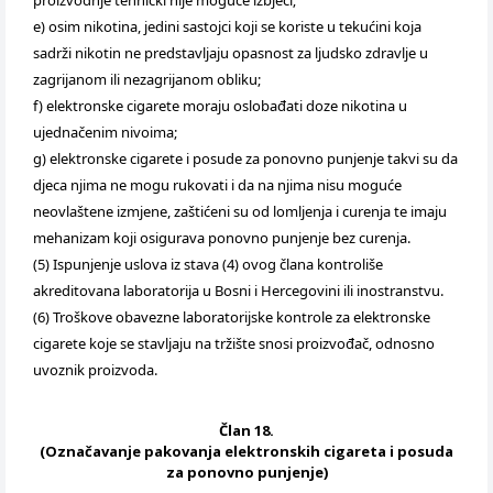
proizvodnje tehnički nije moguće izbjeći;
e) osim nikotina, jedini sastojci koji se koriste u tekućini koja
sadrži nikotin ne predstavljaju opasnost za ljudsko zdravlje u
zagrijanom ili nezagrijanom obliku;
f) elektronske cigarete moraju oslobađati doze nikotina u
ujednačenim nivoima;
g) elektronske cigarete i posude za ponovno punjenje takvi su da
djeca njima ne mogu rukovati i da na njima nisu moguće
neovlaštene izmjene, zaštićeni su od lomljenja i curenja te imaju
mehanizam koji osigurava ponovno punjenje bez curenja.
(5) Ispunjenje uslova iz stava (4) ovog člana kontroliše
akreditovana laboratorija u Bosni i Hercegovini ili inostranstvu.
(6) Troškove obavezne laboratorijske kontrole za elektronske
cigarete koje se stavljaju na tržište snosi proizvođač, odnosno
uvoznik proizvoda.
Član 18.
(Označavanje pakovanja elektronskih cigareta i posuda
za ponovno punjenje)