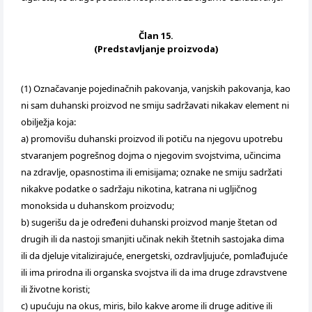
Član 15.
(Predstavljanje proizvoda)
(1) Označavanje pojedinačnih pakovanja, vanjskih pakovanja, kao
ni sam duhanski proizvod ne smiju sadržavati nikakav element ni
obilježja koja:
a) promovišu duhanski proizvod ili potiču na njegovu upotrebu
stvaranjem pogrešnog dojma o njegovim svojstvima, učincima
na zdravlje, opasnostima ili emisijama; oznake ne smiju sadržati
nikakve podatke o sadržaju nikotina, katrana ni ugljičnog
monoksida u duhanskom proizvodu;
b) sugerišu da je određeni duhanski proizvod manje štetan od
drugih ili da nastoji smanjiti učinak nekih štetnih sastojaka dima
ili da djeluje vitalizirajuće, energetski, ozdravljujuće, pomlađujuće
ili ima prirodna ili organska svojstva ili da ima druge zdravstvene
ili životne koristi;
c) upućuju na okus, miris, bilo kakve arome ili druge aditive ili