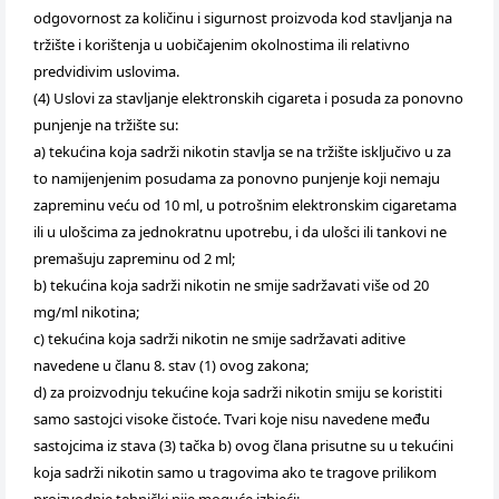
odgovornost za količinu i sigurnost proizvoda kod stavljanja na
tržište i korištenja u uobičajenim okolnostima ili relativno
predvidivim uslovima.
(4) Uslovi za stavljanje elektronskih cigareta i posuda za ponovno
punjenje na tržište su:
a) tekućina koja sadrži nikotin stavlja se na tržište isključivo u za
to namijenjenim posudama za ponovno punjenje koji nemaju
zapreminu veću od 10 ml, u potrošnim elektronskim cigaretama
ili u ulošcima za jednokratnu upotrebu, i da ulošci ili tankovi ne
premašuju zapreminu od 2 ml;
b) tekućina koja sadrži nikotin ne smije sadržavati više od 20
mg/ml nikotina;
c) tekućina koja sadrži nikotin ne smije sadržavati aditive
navedene u članu 8. stav (1) ovog zakona;
d) za proizvodnju tekućine koja sadrži nikotin smiju se koristiti
samo sastojci visoke čistoće. Tvari koje nisu navedene među
sastojcima iz stava (3) tačka b) ovog člana prisutne su u tekućini
koja sadrži nikotin samo u tragovima ako te tragove prilikom