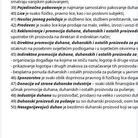
smatraju vanjskim pakovanjem;
39)
Pojedinačno pakovanje
je najmanje samostalno pakovanje duhansk
40)
Lice
je svako fizičko, pravno lice, kao i svi poslovni subjekti;
41)
Nosilac javnog položaja
je službeno lice, službeni predstavnik, sav
42)
Prodavac
je svako lice koje prodaje na malo, veliko, izvozi i uvozi
43)
Reklamiranje i promocija duhana, duhanskih i ostalih proizvod
upotrebe tih proizvoda na direktan ili indirektan način;
44)
Direktna promocija duhana, duhanskih i ostalih proizvoda za p
istaknuti na posebnim svijetlećim podlogama i u svjetlećim okvirima
45)
Indirektna promocija duhana, duhanskih i ostalih proizvoda za
- organizacija događaja na kojima se ističu naziv, logotip ili druge vi
- prikazivanje logotipa i drugih znakova za označavanje tih proizvod
- besplatna ponuda duhanskih i ostalih proizvoda za pušenje u javni
46)
Sponzorstvo
je svaki oblik doprinosa pravnog ili fizičkog lica događa
47)
Donacije od strane duhanske industrije
– svaki oblik finansijske i
učinak promocije duhana, duhanskih i ostalih proizvoda za pušenje;
48)
Industrija duhana
su proizvođač, prodavci na veliko i uvoznici d
49)
Duhanski proizvodi za pušenje
su svi duhanski proizvodi, osim 
50)
Nesagorijevajući duhan
je bezdimni duhanski proizvod koji se up