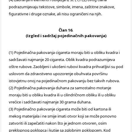
podrazumijevaju tekstove, simbole, imena, zaštitne znakove,
figurativne i druge oznake, ali nisu ograničeni na njih.
Član 16.
(Izgled i sadržaj pojedinačnih pakovanja)
(1) Pojedinačna pakovanja cigareta moraju biti u obliku kvadra i
sadržavati najmanje 20 cigareta. Oblik kvadra podrazumijeva
oštre rubove. Zaobljeni i ukošeni rubovi kvadra prihvatljivi su pod
uslovom da zdravstveno upozorenje obuhvata površinu
istovjetnu onoj na pojedinačnom pakovanju bez takvih rubova.
(2) Pojedinačna pakovanja duhana za samostalno motanje
moraju biti u obliku kvadra ili u cilindričnom obliku ili u obliku
vrećice i sadržavati najmanje 30 grama duhana.
(3) Pojedinačno pakovanje cigareta može biti od kartona ili
mekog materijala i ne smije imati otvor koji se može ponovno
zatvoriti ili zapečatiti nakon što je jednom otvoren, osim
preklopnog poklopca i kutije sa zglobnim poklopcem. Kod