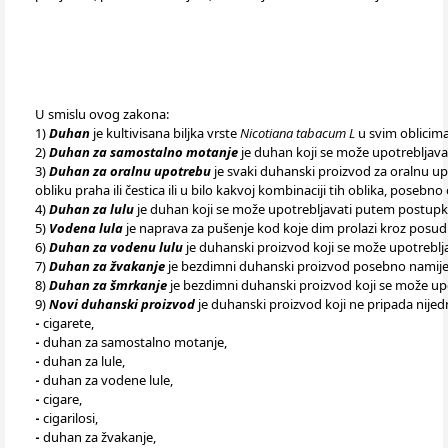
U smislu ovog zakona:
1)
Duhan
je kultivisana biljka vrste
Nicotiana tabacum L
u svim oblicima
2)
Duhan za samostalno motanje
je duhan koji se može upotrebljavat
3)
Duhan za oralnu upotrebu
je svaki duhanski proizvod za oralnu up
obliku praha ili čestica ili u bilo kakvoj kombinaciji tih oblika, poseb
4)
Duhan za lulu
je duhan koji se može upotrebljavati putem postupka iz
5)
Vodena lula
je naprava za pušenje kod koje dim prolazi kroz posudu 
6)
Duhan za vodenu lulu
je duhanski proizvod koji se može upotrebl
7)
Duhan za žvakanje
je bezdimni duhanski proizvod posebno namije
8)
Duhan za šmrkanje
je bezdimni duhanski proizvod koji se može up
9)
Novi duhanski proizvod
je duhanski proizvod koji ne pripada nijedn
-
cigarete,
-
duhan za samostalno motanje,
-
duhan za lule,
-
duhan za vodene lule,
-
cigare,
-
cigarilosi,
-
duhan za žvakanje,