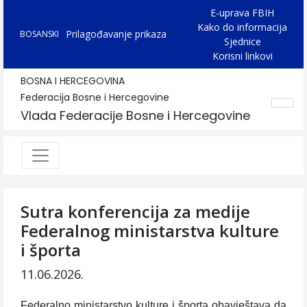
E-uprava FBIH
Kako do informacija
Prilagođavanje prikaza
BOSANSKI
Sjednice
Korisni linkovi
BOSNA I HERCEGOVINA
Federacija Bosne i Hercegovine
Vlada Federacije Bosne i Hercegovine
Sutra konferencija za medije
Federalnog ministarstva kulture
i športa
11.06.2026.
Federalno ministarstvo kulture i športa obavještava da