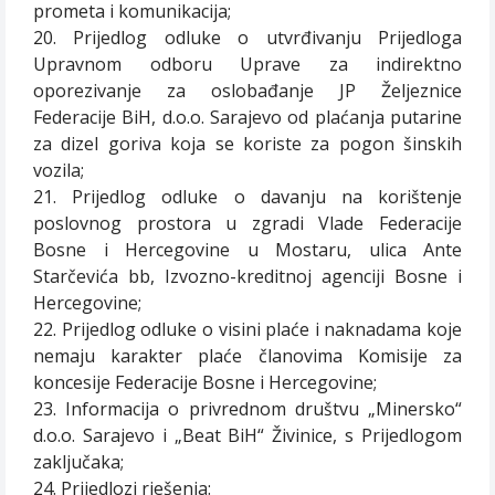
prometa i komunikacija;
20. Prijedlog odluke o utvrđivanju Prijedloga
Upravnom odboru Uprave za indirektno
oporezivanje za oslobađanje JP Željeznice
Federacije BiH, d.o.o. Sarajevo od plaćanja putarine
za dizel goriva koja se koriste za pogon šinskih
vozila;
21. Prijedlog odluke o davanju na korištenje
poslovnog prostora u zgradi Vlade Federacije
Bosne i Hercegovine u Mostaru, ulica Ante
Starčevića bb, Izvozno-kreditnoj agenciji Bosne i
Hercegovine;
22. Prijedlog odluke o visini plaće i naknadama koje
nemaju karakter plaće članovima Komisije za
koncesije Federacije Bosne i Hercegovine;
23. Informacija o privrednom društvu „Minersko“
d.o.o. Sarajevo i „Beat BiH“ Živinice, s Prijedlogom
zaključaka;
24. Prijedlozi rješenja: