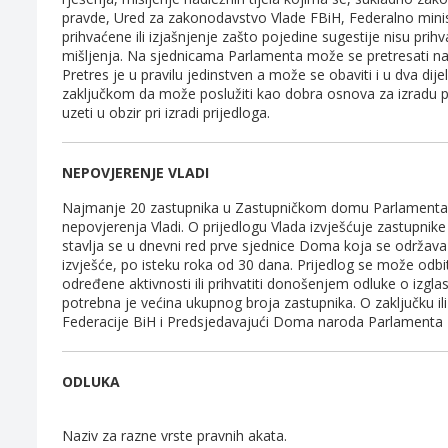
pravde, Ured za zakonodavstvo Vlade FBiH, Federalno minis
prihvaćene ili izjašnjenje zašto pojedine sugestije nisu prih
mišljenja. Na sjednicama Parlamenta može se pretresati na
Pretres je u pravilu jedinstven a može se obaviti i u dva dij
zaključkom da može poslužiti kao dobra osnova za izradu pr
uzeti u obzir pri izradi prijedloga.
NEPOVJERENJE VLADI
Najmanje 20 zastupnika u Zastupničkom domu Parlamenta F
nepovjerenja Vladi. O prijedlogu Vlada izvješćuje zastupnike
stavlja se u dnevni red prve sjednice Doma koja se održava p
izvješće, po isteku roka od 30 dana. Prijedlog se može odbi
određene aktivnosti ili prihvatiti donošenjem odluke o izgla
potrebna je većina ukupnog broja zastupnika. O zaključku il
Federacije BiH i Predsjedavajući Doma naroda Parlamenta 
ODLUKA
Naziv za razne vrste pravnih akata.