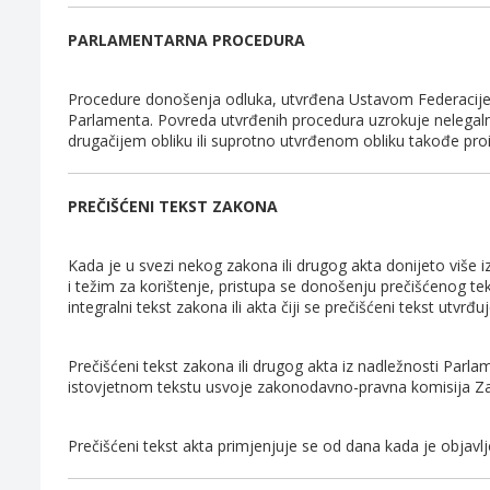
PARLAMENTARNA PROCEDURA
Procedure donošenja odluka, utvrđena Ustavom Federacije B
Parlamenta. Povreda utvrđenih procedura uzrokuje nelegal
drugačijem obliku ili suprotno utvrđenom obliku takođe pro
PREČIŠĆENI TEKST ZAKONA
Kada je u svezi nekog zakona ili drugog akta donijeto više
i težim za korištenje, pristupa se donošenju prečišćenog tek
integralni tekst zakona ili akta čiji se prečišćeni tekst utvrđuj
Prečišćeni tekst zakona ili drugog akta iz nadležnosti Par
istovjetnom tekstu usvoje zakonodavno-pravna komisija Z
Prečišćeni tekst akta primjenjuje se od dana kada je objav