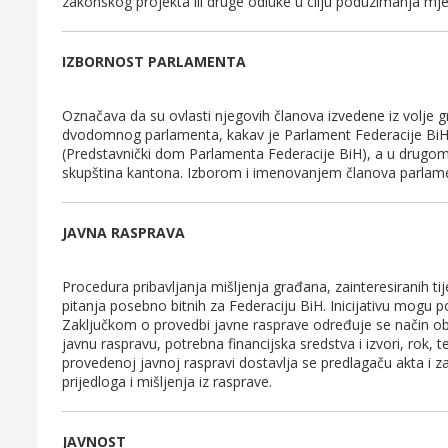
zakonskog projekta ili druge odluke u cilju poduzimanja mje
IZBORNOST PARLAMENTA
Označava da su ovlasti njegovih članova izvedene iz volje
dvodomnog parlamenta, kakav je Parlament Federacije BiH,
(Predstavnički dom Parlamenta Federacije BiH), a u drugo
skupština kantona. Izborom i imenovanjem članova parlame
JAVNA RASPRAVA
Procedura pribavljanja mišljenja građana, zainteresiranih tije
pitanja posebno bitnih za Federaciju BiH. Inicijativu mogu po
Zaključkom o provedbi javne rasprave određuje se način objavl
javnu raspravu, potrebna financijska sredstva i izvori, rok, te
provedenoj javnoj raspravi dostavlja se predlagaču akta i z
prijedloga i mišljenja iz rasprave.
JAVNOST