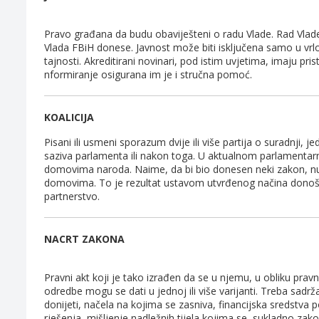
Pravo građana da budu obaviješteni o radu Vlade. Rad Vlade 
Vlada FBiH donese. Javnost može biti isključena samo u vrl
tajnosti. Akreditirani novinari, pod istim uvjetima, imaju p
nformiranje osigurana im je i stručna pomoć.
KOALICIJA
Pisani ili usmeni sporazum dvije ili više partija o suradnji,
saziva parlamenta ili nakon toga. U aktualnom parlamentarno
domovima naroda. Naime, da bi bio donesen neki zakon, nuž
domovima. To je rezultat ustavom utvrđenog načina donoš
partnerstvo.
NACRT ZAKONA
Pravni akt koji je tako izrađen da se u njemu, u obliku pravn
odredbe mogu se dati u jednoj ili više varijanti. Treba sadrž
donijeti, načela na kojima se zasniva, financijska sredstva 
rješenja, mišljenje nadležnih tijela kojima se, sukladno zako