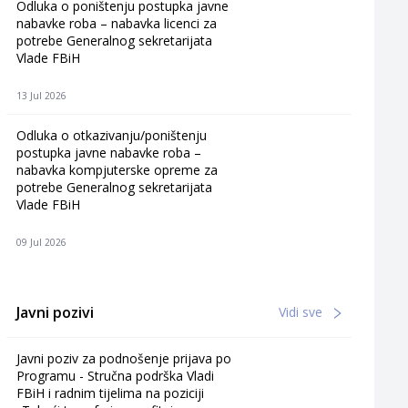
Odluka o poništenju postupka javne
nabavke roba – nabavka licenci za
potrebe Generalnog sekretarijata
Vlade FBiH
13 Jul 2026
Odluka o otkazivanju/poništenju
postupka javne nabavke roba –
nabavka kompjuterske opreme za
potrebe Generalnog sekretarijata
Vlade FBiH
09 Jul 2026
Javni pozivi
Vidi sve
Javni poziv za podnošenje prijava po
Programu - Stručna podrška Vladi
FBiH i radnim tijelima na poziciji