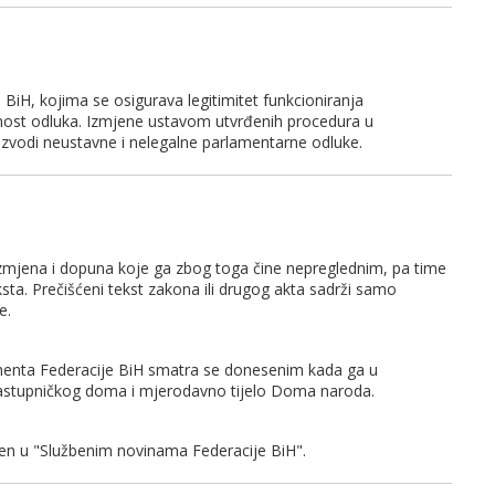
iH, kojima se osigurava legitimitet funkcioniranja
nost odluka. Izmjene ustavom utvrđenih procedura u
izvodi neustavne i nelegalne parlamentarne odluke.
 izmjena i dopuna koje ga zbog toga čine nepreglednim, pa time
sta. Prečišćeni tekst zakona ili drugog akta sadrži samo
e.
lamenta Federacije BiH smatra se donesenim kada ga u
astupničkog doma i mjerodavno tijelo Doma naroda.
ljen u "Službenim novinama Federacije BiH".