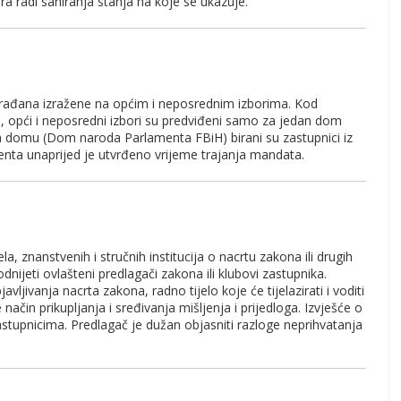
ra radi saniranja stanja na koje se ukazuje.
 građana izražene na općim i neposrednim izborima. Kod
 opći i neposredni izbori su predviđeni samo za jedan dom
m domu (Dom naroda Parlamenta FBiH) birani su zastupnici iz
nta unaprijed je utvrđeno vrijeme trajanja mandata.
la, znanstvenih i stručnih institucija o nacrtu zakona ili drugih
dnijeti ovlašteni predlagači zakona ili klubovi zastupnika.
jivanja nacrta zakona, radno tijelo koje će tijelazirati i voditi
 način prikupljanja i sređivanja mišljenja i prijedloga. Izvješće o
astupnicima. Predlagač je dužan objasniti razloge neprihvatanja