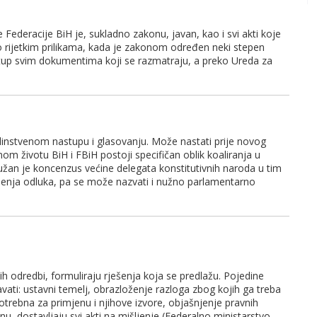
Federacije BiH je, sukladno zakonu, javan, kao i svi akti koje
o rijetkim prilikama, kada je zakonom određen neki stepen
ristup svim dokumentima koji se razmatraju, a preko Ureda za
 jedinstvenom nastupu i glasovanju. Može nastati prije novog
m životu BiH i FBiH postoji specifičan oblik koaliranja u
an je koncenzus većine delegata konstitutivnih naroda u tim
enja odluka, pa se može nazvati i nužno parlamentarno
ih odredbi, formuliraju rješenja koja se predlažu. Pojedine
avati: ustavni temelj, obrazloženje razloga zbog kojih ga treba
potrebna za primjenu i njihove izvore, objašnjenje pravnih
nu, dostavljaju svi akti na mišljenje (Federalno ministarstvo