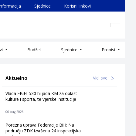
informacija
Sjednice
Korisni linkovi
ivi
Budžet
Sjednice
Propisi
Aktuelno
Vidi sve
Vlada FBiH: 530 hiljada KM za oblast
kulture i sporta, te vjerske institucije
06 Aug 2026
Porezna uprava Federacije BiH: Na
području ZDK izvršena 24 inspekcijska