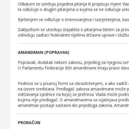
Odlukom se uređuju pojedina pitanja ili propisuju mjere Vlade, 
te odlučuje o drugim pitanjima o kojima se ne odlučuje ur
Rješenjem se odlučuje o imenovanjima i razrješenjima, kao 
Zaključkom se utvrđuju stajališta o pitanjima bitnim za prov
određuju zadtaci federalnim tijelima državne uprave i služb
AMANDMAN (POPRAVAK)
Popravak, dodatak nekom zakonu, prijedlog za njegovu izm
U Parlamentu Federacije BiH amandmane imaju pravo davati s
Podnosi se u pisanoj formi sa obrazloženjem, a ako sadrži
na izvore sredstava. Predlagač zakona amandmane može podn
održavanja sjednice na kojoj se pretresa. Vlada može podn
kojima nije predlagač. O amandmanima se izjašnjava predlag
amandman postaje sastavni dio prijedloga zakona. Amandm
PRORAČUN