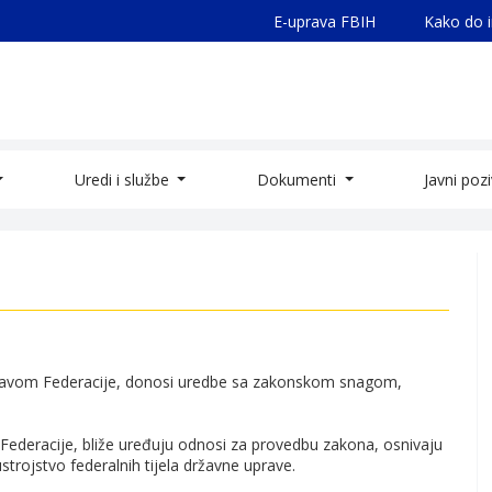
E-uprava FBIH
Kako do 
Uredi i službe
Dokumenti
Javni poz
 Ustavom Federacije, donosi uredbe sa zakonskom snagom,
 Federacije, bliže uređuju odnosi za provedbu zakona, osnivaju
strojstvo federalnih tijela državne uprave.