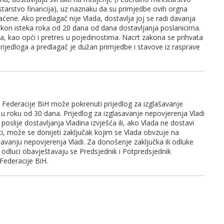
tarstvo financija), uz naznaku da su primjedbe ovih orgna
vaćene. Ako predlagač nije Vlada, dostavlja joj se radi davanja
kon isteka roka od 20 dana od dana dostavljanja poslanicima.
ela, kao opći i pretres u pojedinostima. Nacrt zakona se prihvata
ijedloga a predlagač je dužan primjedbe i stavove iz rasprave
ederacije BiH može pokrenuti prijedlog za izglašavanje
 u roku od 30 dana. Prijedlog za izglasavanje nepovjerenja Vladi
oslije dostavljanja Vladina izvješća ili, ako Vlada ne dostavi
ti, može se donijeti zaključak kojim se Vlada obvzuje na
savanju nepovjerenja Vladi. Za donošenje zaključka ili odluke
i odluci obavještavaju se Predsjednik i Potpredsjednik
Federacije BiH.