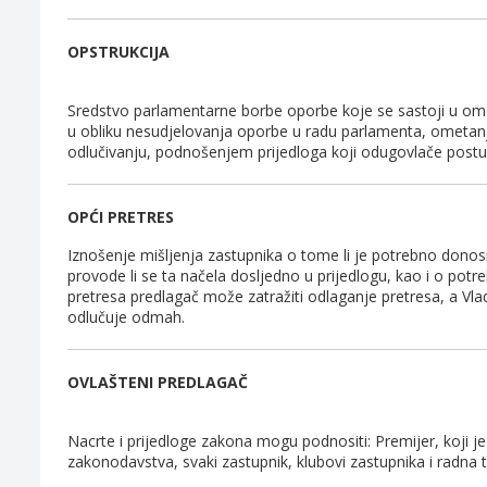
OPSTRUKCIJA
Sredstvo parlamentarne borbe oporbe koje se sastoji u ome
u obliku nesudjelovanja oporbe u radu parlamenta, ometanj
odlučivanju, podnošenjem prijedloga koji odugovlače postup
OPĆI PRETRES
Iznošenje mišljenja zastupnika o tome li je potrebno donosi
provode li se ta načela dosljedno u prijedlogu, kao i o potr
pretresa predlagač može zatražiti odlaganje pretresa, a Vla
odlučuje odmah.
OVLAŠTENI PREDLAGAČ
Nacrte i prijedloge zakona mogu podnositi: Premijer, koji je
zakonodavstva, svaki zastupnik, klubovi zastupnika i radna t