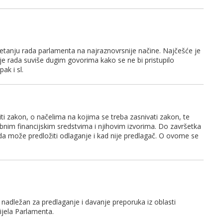
tanju rada parlamenta na najraznovrsnije načine. Najčešće je
e rada suviše dugim govorima kako se ne bi pristupilo
ak i sl.
ti zakon, o načelima na kojima se treba zasnivati zakon, te
ebnim financijskim sredstvima i njihovim izvorima. Do završetka
da može predložiti odlaganje i kad nije predlagač. O ovome se
 nadležan za predlaganje i davanje preporuka iz oblasti
ijela Parlamenta.