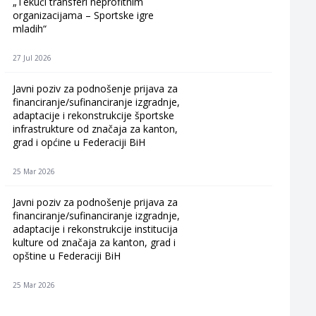
„Tekući transferi neprofitnim
organizacijama – Sportske igre
mladih“
27 Jul 2026
Javni poziv za podnošenje prijava za
financiranje/sufinanciranje izgradnje,
adaptacije i rekonstrukcije športske
infrastrukture od značaja za kanton,
grad i općine u Federaciji BiH
25 Mar 2026
Javni poziv za podnošenje prijava za
financiranje/sufinanciranje izgradnje,
adaptacije i rekonstrukcije institucija
kulture od značaja za kanton, grad i
opštine u Federaciji BiH
25 Mar 2026