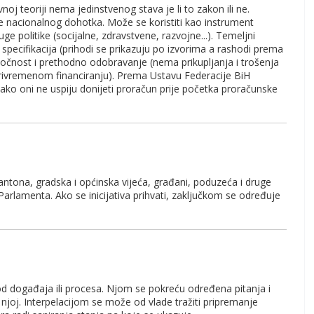
oj teoriji nema jedinstvenog stava je li to zakon ili ne.
e nacionalnog dohotka. Može se koristiti kao instrument
uge politike (socijalne, zdravstvene, razvojne...). Temeljni
a), specifikacija (prihodi se prikazuju po izvorima a rashodi prema
očnost i prethodno odobravanje (nema prikupljanja i trošenja
privremenom financiranju). Prema Ustavu Federacije BiH
ko oni ne uspiju donijeti proračun prije početka proračunske
antona, gradska i općinska vijeća, građani, poduzeća i druge
a Parlamenta. Ako se inicijativa prihvati, zaključkom se određuje
od događaja ili procesa. Njom se pokreću određena pitanja i
o njoj. Interpelacijom se može od vlade tražiti pripremanje