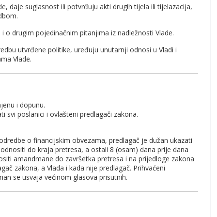
daje suglasnost ili potvrđuju akti drugih tijela ili tijelazacija,
edbom.
i o drugim pojedinačnim pitanjima iz nadležnosti Vlade.
edbu utvrđene politike, uređuju unutarnji odnosi u Vladi i
ama Vlade.
jenu i dopunu.
vi poslanici i ovlašteni predlagači zakona.
 odredbe o financijskim obvezama, predlagač je dužan ukazati
ositi do kraja pretresa, a ostali 8 (osam) dana prije dana
ositi amandmane do završetka pretresa i na prijedloge zakona
ač zakona, a Vlada i kada nije predlagač. Prihvaćeni
an se usvaja većinom glasova prisutnih.