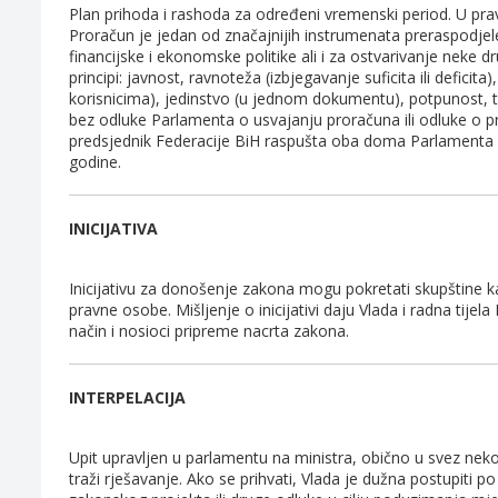
Plan prihoda i rashoda za određeni vremenski period. U pravn
Proračun je jedan od značajnijih instrumenata preraspodjel
financijske i ekonomske politike ali i za ostvarivanje neke dr
principi: javnost, ravnoteža (izbjegavanje suficita ili deficit
korisnicima), jedinstvo (u jednom dokumentu), potpunost, t
bez odluke Parlamenta o usvajanju proračuna ili odluke o 
predsjednik Federacije BiH raspušta oba doma Parlamenta a
godine.
INICIJATIVA
Inicijativu za donošenje zakona mogu pokretati skupštine k
pravne osobe. Mišljenje o inicijativi daju Vlada i radna tijel
način i nosioci pripreme nacrta zakona.
INTERPELACIJA
Upit upravljen u parlamentu na ministra, obično u svez nek
traži rješavanje. Ako se prihvati, Vlada je dužna postupiti p