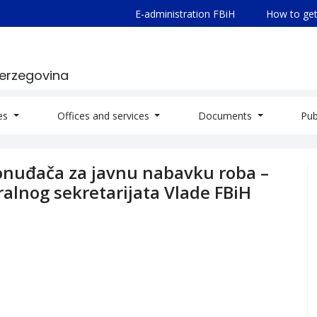
E-administration FBiH
How to get
Herzegovina
ies
Offices and services
Documents
Pub
ponuđača za javnu nabavku roba –
alnog sekretarijata Vlade FBiH