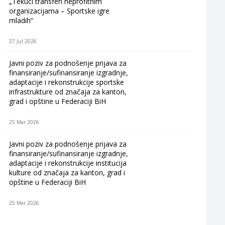
„Tekući transferi neprofitnim
organizacijama – Sportske igre
mladih“
27 Jul 2026
Javni poziv za podnošenje prijava za
finansiranje/sufinansiranje izgradnje,
adaptacije i rekonstrukcije sportske
infrastrukture od značaja za kanton,
grad i opštine u Federaciji BiH
25 Mar 2026
Javni poziv za podnošenje prijava za
finansiranje/sufinansiranje izgradnje,
adaptacije i rekonstrukcije institucija
kulture od značaja za kanton, grad i
opštine u Federaciji BiH
25 Mar 2026