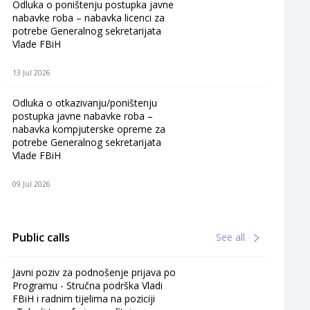
Odluka o poništenju postupka javne
nabavke roba – nabavka licenci za
potrebe Generalnog sekretarijata
Vlade FBiH
13 Jul 2026
Odluka o otkazivanju/poništenju
postupka javne nabavke roba –
nabavka kompjuterske opreme za
potrebe Generalnog sekretarijata
Vlade FBiH
09 Jul 2026
Public calls
See all
Javni poziv za podnošenje prijava po
Programu - Stručna podrška Vladi
FBiH i radnim tijelima na poziciji