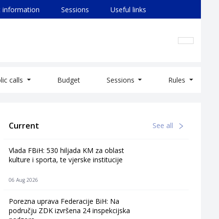
 information
Sessions
Useful links
lic calls
Budget
Sessions
Rules
Current
See all
Vlada FBiH: 530 hiljada KM za oblast
kulture i sporta, te vjerske institucije
06 Aug 2026
Porezna uprava Federacije BiH: Na
području ZDK izvršena 24 inspekcijska