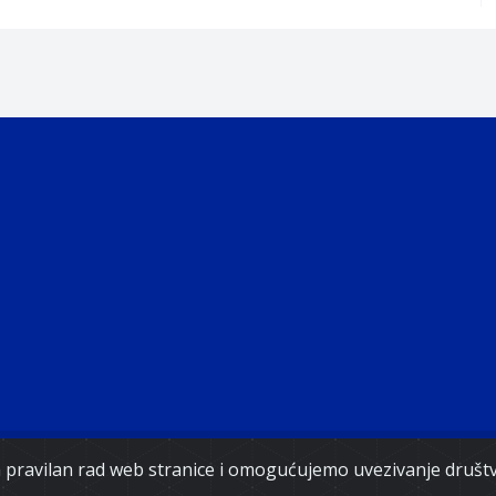
ght 2021. Government of Federation of Bosnia and Herz
za pravilan rad web stranice i omogućujemo uvezivanje druš