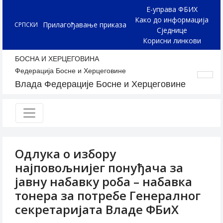
Е-управа ФБИХ
Како до информација
Прилагођавање приказа
СРПСКИ
Сједнице
Корисни линкови
БОСНА И ХЕРЦЕГОВИНА
Федерација Босне и Херцеговине
Влада Федерације Босне и Херцеговине
Одлукa о избору
најповољнијег понуђача за
јавну набавку роба – набавка
тонера за потребе Генералног
секретаријата Владе ФБиХ