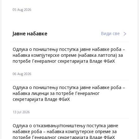
05 Aug 2026
Јавне набавке
Види све
Одлука о поништењу поступка јавне набавке роба –
набавка компјутерске опреме (набавка лаптопа) за
потребе Генералног секретаријата Владе ФБиХ
06 Aug 2026
Одлука о поништењу поступка јавне набавке роба –
набавка лиценци за потребе Генералног
секретаријата Владе ФБиХ
13 Jul 2026
Одлука о отказивању/поништењу поступка јавне
набавке роба – набавка компјутерске опреме за
потребе Генералног секретаријата Владе ФБиХ