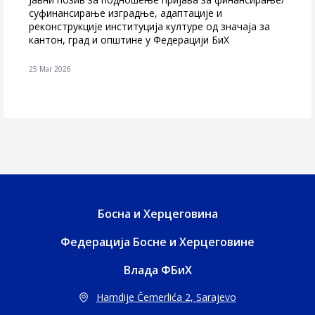
суфинансирање изградње, адаптације и
реконструкције институција културе од значаја за
кантон, град и општине у Федерацији БиХ
25 Mar 2026
Босна и Херцеговина
Федерација Босне и Херцеговине
Влада ФБиХ
Hamdije Čemerlića 2, Sarajevo