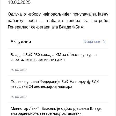
10.06.2025.
Одлукa о избору најповољнијег понуђача за јавну
набавку роба – набавка тонера за потребе
Генералног секретаријата Владе ФБиХ
Актуелно
Види све
Влада ФБиХ: 530 хиљада КМ за област културе и
спорта, те вјерске институције
06 Aug 2026
Порезна управа Федерације БиХ: На подручју ЗДК
извршена 24 инспекцијска надзора
06 Aug 2026
Министар Лакић: Власник је одбио рјешења Владе,
али радници Жељезаре нису остављени