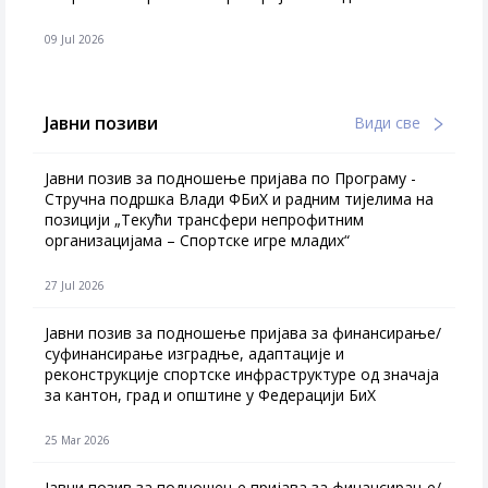
09 Jul 2026
Јавни позиви
Види све
Јавни позив за подношење пријава по Програму -
Стручна подршка Влади ФБиХ и радним тијелима на
позицији „Текући трансфери непрофитним
организацијама – Спортске игре младих“
27 Jul 2026
Jавни позив за подношење пријава за финансирање/
суфинансирање изградње, адаптације и
реконструкције спортске инфраструктуре од значаја
за кантон, град и општине у Федерацији БиХ
25 Mar 2026
Јавни позив за подношење пријава за финансирање/