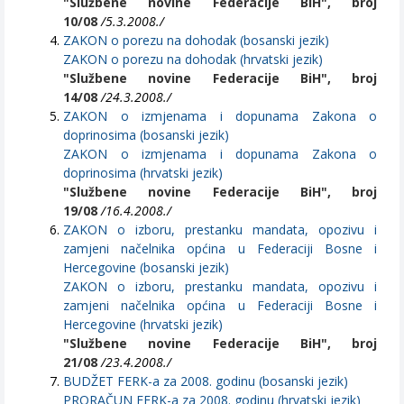
"Službene novine Federacije BiH", broj
10/08
/5.3.2008./
ZAKON o porezu na dohodak (bosanski jezik)
ZAKON o porezu na dohodak (hrvatski jezik)
"Službene novine Federacije BiH", broj
14/08
/24.3.2008./
ZAKON o izmjenama i dopunama Zakona o
doprinosima (bosanski jezik)
ZAKON o izmjenama i dopunama Zakona o
doprinosima (hrvatski jezik)
"Službene novine Federacije BiH", broj
19/08
/16.4.2008./
ZAKON o izboru, prestanku mandata, opozivu i
zamjeni načelnika općina u Federaciji Bosne i
Hercegovine (bosanski jezik)
ZAKON o izboru, prestanku mandata, opozivu i
zamjeni načelnika općina u Federaciji Bosne i
Hercegovine (hrvatski jezik)
"Službene novine Federacije BiH", broj
21/08
/23.4.2008./
BUDŽET FERK-a za 2008. godinu (bosanski jezik)
PRORAČUN FERK-a za 2008. godinu (hrvatski jezik)