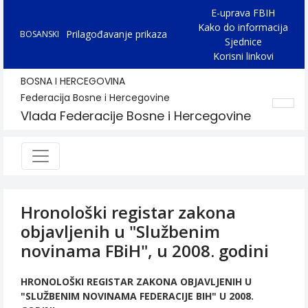
E-uprava FBIH
Kako do informacija
Prilagođavanje prikaza
BOSANSKI
Sjednice
Korisni linkovi
BOSNA I HERCEGOVINA
Federacija Bosne i Hercegovine
Vlada Federacije Bosne i Hercegovine
Hronološki registar zakona
objavljenih u "Službenim
novinama FBiH", u 2008. godini
HRONOLOŠKI REGISTAR ZAKONA OBJAVLJENIH U
"SLUŽBENIM NOVINAMA FEDERACIJE BIH" U 2008.