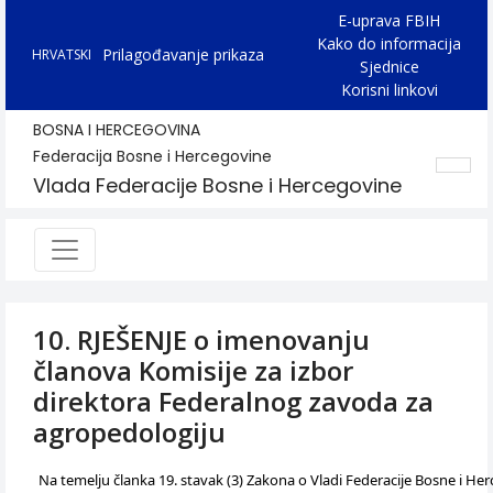
E-uprava FBIH
Kako do informacija
Prilagođavanje prikaza
HRVATSKI
Sjednice
Korisni linkovi
BOSNA I HERCEGOVINA
Federacija Bosne i Hercegovine
Vlada Federacije Bosne i Hercegovine
10. RJEŠENJE o imenovanju
članova Komisije za izbor
direktora Federalnog zavoda za
agropedologiju
Na temelju članka 19. stavak (3) Zakona o Vladi Federacije Bosne i Herc