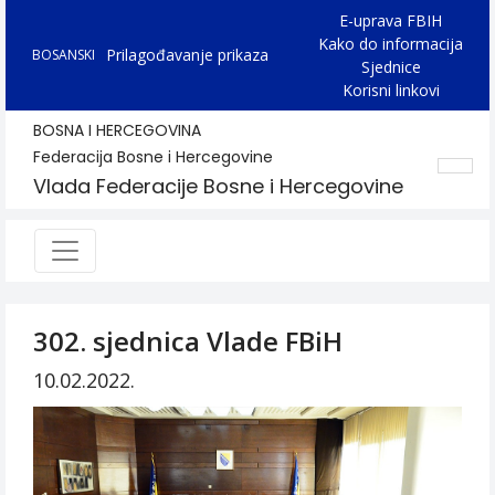
E-uprava FBIH
Kako do informacija
Prilagođavanje prikaza
BOSANSKI
Sjednice
Korisni linkovi
BOSNA I HERCEGOVINA
Federacija Bosne i Hercegovine
Vlada Federacije Bosne i Hercegovine
302. sjednica Vlade FBiH
10.02.2022.