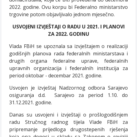
2022. godine. Ovu korpu bi Federalno ministarstvo
trgovine potom objavljivalo jednom mjesečno.
USVOJENI IZVJEŠTAJI O RADU U 2021. I PLANOVI
ZA 2022. GODINU
Vlada FBiH se upoznala sa izvještajem o realizaciji
godišnjih planova rada federalnih ministarstava i
drugih organa federalne uprave, federalnih
upravnih organizacija i federalnih institucija za
period oktobar -
decembar 2021. godine.
Usvojen je
izvještaj Nadzornog odbora Sarajevo
osiguranja d.d.
Sarajevo za period 1.10. do
31.12.2021. godine.
Danas su usvojeni i izvještaji o prošlogodišnjem
radu Stručnog radnog tijela Vlade FBiH za
pripremanje prijedloga drugostepenih rješenja
koja ona donosi u skladu sa Zakonom o reviziji