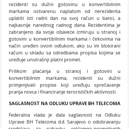
rezidenti su dužni gotovinu u konvertibilnim
markama ostvarenu naplatom od nerezidenta
uplatiti isti radni dan na svoj račun u banci, a
najkasnije narednog radnog dana. Rezidentima je
zabranjeno da svoje obaveze izmiruju u stranoj i
gotovini u konvertibilnim markama i čekovima na
način uređen ovom odlukom, ako su im blokirani
računi u skladu sa odredbama propisa kojima se
uređuje unutrašnji platni promet.
Prilikom plaćanja u stranoj i gotovini u
konvertibilnim markama, rezidenti su dužni
primjenjivati propise koji uređuju sprečavanje
pranja novca i financiranje terorističkih aktivnosti.
SAGLASNOST NA ODLUKU UPRAVE BH TELECOMA
Federalna vlada je dala saglasnost na Odluku
Uprave BH Telecoma d.d. Sarajevo o odobravanju
sredstava za nabavku reklamno-promotivnih