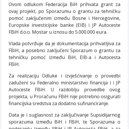
Ovom odlukom Federacija BiH prihvata grant za
ovaj projekt, po Sporazumu o grantu za tehničku
pomoć zaključenim između Bosne i Hercegovine,
Europske investicijske banke (EIB) i JP Autoceste
FBiH d.o.o. Mostar u iznosu do 5.000.000 eura.
Vlada potvrđuje da je dokumentacija prihvatljiva za
FBiH, a posebno zaključeni Sporazum o grantu za
tehničku pomoć između BiH, EIB-a i Autocesta
FBiH.
Za realizaciju Odluke i izvješćivanje o provedbi
zaduženi su Federalno ministarstvo financija i i JP
Autoceste FBiH. U razdoblju provedbe ovog
projekta, u Proračunu FBiH nije potrebno osigurati
financijska sredstva za dodatno sufinanciranje.
Data je i suglasnost za zaključivanje Supsidijarnog
sporazuma između BiH i FBiH, te Sporazuma o
podgrantu između FBiH i JP Autocesta FBiH, a za