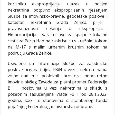
korisniku eksproprijacije ulazak u posjed
nekretnina potpuno eksproprisanih rješenjem
Službe za imovinsko-pravne, geodetske poslove i
katastar nekretnina Grada Zenica, prije
pravosnažnosti rješenja o eksproprijaciji.
E
ksproprijacija stvara uslove za spajanje lokalne
ceste za Perin Han na raskrisnicu s kružnim tokom
na M-17 s malim urbanim kružnim tokom na
području Grada Zenice.
Usvojene su informacije Službe za zajedničke
poslove organa i tijela FBiH u vezi s nekretninama
vojne namjene, poslovnih prostora, nepokretne
imovine bivšeg Zavoda za platni promet Federacije
BiH i poslovima u vezi nekretnina u skladu s
posebnim zaduženjima Vlade FBiH od 28.1.2022.
godine, kao i o stanovima iz stambenog fonda
prijašnjeg Federalnog ministarstva odbrane.