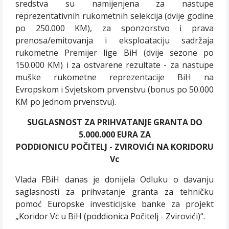
sredstva su namijenjena za nastupe
reprezentativnih rukometnih selekcija (dvije godine
po 250.000 KM), za sponzorstvo i prava
prenosa/emitovanja i eksploataciju sadržaja
rukometne Premijer lige BiH (dvije sezone po
150.000 KM) i za ostvarene rezultate - za nastupe
muške rukometne reprezentacije BiH na
Evropskom i Svjetskom prvenstvu (bonus po 50.000
KM po jednom prvenstvu).
SUGLASNOST ZA PRIHVATANJE GRANTA DO
5.000.000 EURA
ZA
PODDIONICU POČITELJ - ZVIROVIĆI
NA KORIDORU
Vc
Vlada FBiH danas je donijela Odluku o davanju
saglasnosti za prihvatanje granta za tehničku
pomoć Europske investicijske banke za projekt
„Koridor Vc u BiH (poddionica Počitelj - Zvirovići)“.