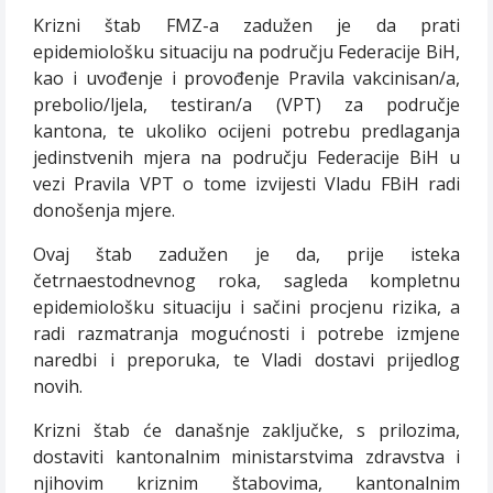
Krizni štab FMZ-a zadužen je da prati
epidemiološku situaciju na području Federacije BiH,
kao i uvođenje i provođenje Pravila vakcinisan/a,
prebolio/ljela, testiran/a (VPT) za područje
kantona, te ukoliko ocijeni potrebu predlaganja
jedinstvenih mjera na području Federacije BiH u
vezi Pravila VPT o tome izvijesti Vladu FBiH radi
donošenja mjere.
Ovaj štab
zadužen je da, prije isteka
četrnaestodnevnog roka, sagleda kompletnu
epidemiološku situaciju i sačini procjenu rizika, a
radi razmatranja mogućnosti i potrebe izmjene
naredbi i preporuka, te Vladi dostavi prijedlog
novih.
Krizni
štab će današnje zaključke, s prilozima,
dostaviti kantonalnim ministarstvima zdravstva i
njihovim kriznim štabovima, kantonalnim