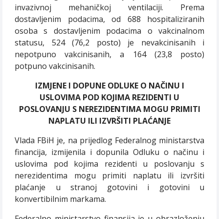
invazivnoj mehaničkoj ventilaciji. Prema
dostavljenim podacima, od 688 hospitaliziranih
osoba s dostavljenim podacima o vakcinalnom
statusu, 524 (76,2 posto) je nevakcinisanih i
nepotpuno vakcinisanih, a 164 (23,8 posto)
potpuno vakcinisanih.
IZMJENE I DOPUNE ODLUKE O NAČINU I
USLOVIMA POD KOJIMA REZIDENTI U
POSLOVANJU S NEREZIDENTIMA MOGU PRIMITI
NAPLATU ILI IZVRŠITI PLAĆANJE
Vlada FBiH je, na prijedlog Federalnog ministarstva
financija, izmijenila i dopunila Odluku o načinu i
uslovima pod kojima rezidenti u poslovanju s
nerezidentima mogu primiti naplatu ili izvršiti
plaćanje u stranoj gotovini i gotovini u
konvertibilnim markama.
Federalno ministarstvo finansija je u obrazloženju