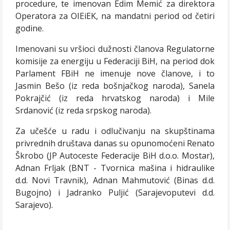
procedure, te imenovan Edim Memić za direktora
Operatora za OIEiEK, na mandatni period od četiri
godine.
Imenovani su vršioci dužnosti članova Regulatorne
komisije za energiju u Federaciji BiH, na period dok
Parlament FBiH ne imenuje nove članove, i to
Jasmin Bešo (iz reda bošnjačkog naroda), Sanela
Pokrajčić (iz reda hrvatskog naroda) i Mile
Srdanović (iz reda srpskog naroda).
Za učešće u radu i odlučivanju na skupštinama
privrednih društava danas su opunomoćeni Renato
Škrobo (JP Autoceste Federacije BiH d.o.o. Mostar),
Adnan Frljak (BNT - Tvornica mašina i hidraulike
d.d. Novi Travnik), Adnan Mahmutović (Binas d.d.
Bugojno) i Jadranko Puljić (Sarajevoputevi d.d.
Sarajevo).