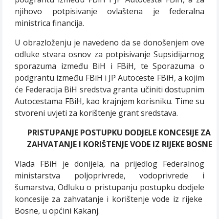
njihovo potpisivanje ovlaštena je federalna
ministrica financija.
U obrazloženju je navedeno da se donošenjem ove
odluke stvara osnov za potpisivanje Supsidijarnog
sporazuma između BiH i FBiH, te Sporazuma o
podgrantu između FBiH i JP Autoceste FBiH, a kojim
će Federacija BiH sredstva granta učiniti dostupnim
Autocestama FBiH, kao krajnjem korisniku. Time su
stvoreni uvjeti za korištenje grant sredstava.
PRISTUPANJE POSTUPKU DODJELE KONCESIJE ZA
ZAHVATANJE I KORIŠTENJE VODE
IZ RIJEKE BOSNE
Vlada FBiH je donijela, na prijedlog Federalnog
ministarstva poljoprivrede, vodoprivrede i
šumarstva, Odluku o pristupanju postupku dodjele
koncesije za zahvatanje i korištenje vode iz rijeke
Bosne, u općini Kakanj.