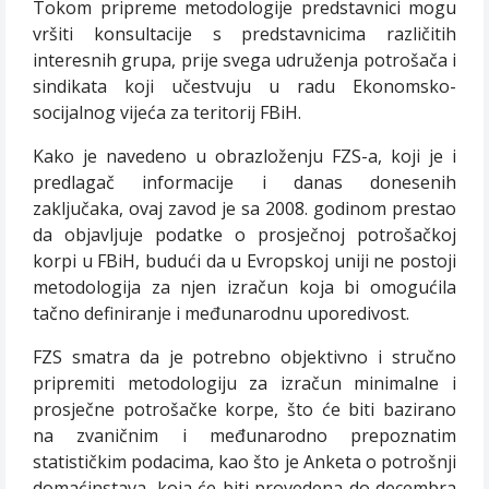
Tokom pripreme metodologije predstavnici mogu
vršiti konsultacije s predstavnicima različitih
interesnih grupa, prije svega udruženja potrošača i
sindikata koji učestvuju u radu Ekonomsko-
socijalnog vijeća za teritorij FBiH.
Kako je navedeno u obrazloženju FZS-a, koji je i
predlagač informacije i danas donesenih
zaključaka, ovaj zavod je sa 2008. godinom prestao
da objavljuje podatke o prosječnoj potrošačkoj
korpi u FBiH, budući da u Evropskoj uniji ne postoji
metodologija za njen izračun koja bi omogućila
tačno definiranje i međunarodnu uporedivost.
FZS smatra da je potrebno objektivno i stručno
pripremiti metodologiju za izračun minimalne i
prosječne potrošačke korpe, što će biti bazirano
na zvaničnim i međunarodno prepoznatim
statističkim podacima, kao što je Anketa o potrošnji
domaćinstava, koja će biti provedena do decembra