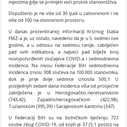
mjestima gdje se primijeti veći protok stanovništva.
Dopušteno je ne više od 30 ljudi u zatvorenom i ne
više od 100 na otvorenom prostoru.
U danas prezentiranoj informaciji Kriznog štaba
FMZ-a je, uz ostalo, navedeno da je u 5.
sedmici ove
godine, a u odnosu na sedmicu ranije, zabilježen
pad svih indikatora, a najveći pad bilježe broj
novopotvrđenih slučajeva COVID-a i sedmodnevna
incidenca.
Na nivou Federacije BiH sedmodnevna
incidenca iznosi 308 slučeva na 100.000 stanovnika,
dok je prije dvije sedmice iznosila 500,1. U
posljednjih sedam dana incidenca viša od prosječne
zabilježena je u Hercegovačko-neretvanskom
(743,42), Zapadnohercegovačkom (422,98),
Tuzlanskom (395,39) i Sarajevskom kantonu (347).
U Federaciji BiH su na bolničkom liječenju 723
osobe zbog COVID-19, od kojih je 37 (5,1 posto) na