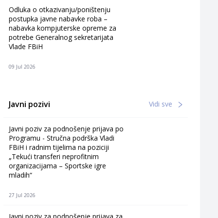
Odluka o otkazivanju/poništenju
postupka javne nabavke roba –
nabavka kompjuterske opreme za
potrebe Generalnog sekretarijata
Vlade FBiH
09 Jul 2026
Javni pozivi
Vidi sve
Javni poziv za podnošenje prijava po
Programu - Stručna podrška Vladi
FBiH i radnim tijelima na poziciji
„Tekući transferi neprofitnim
organizacijama – Sportske igre
mladih“
27 Jul 2026
Javni poziv za podnošenje prijava za