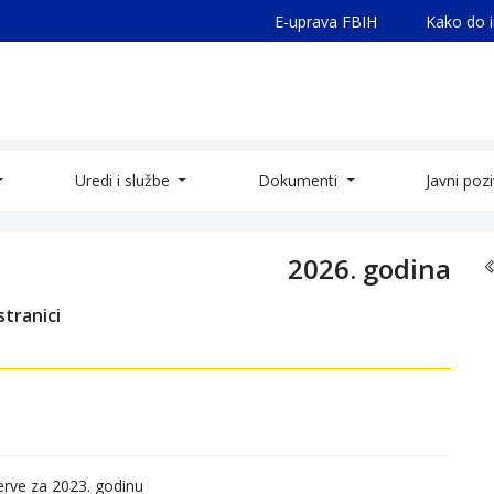
E-uprava FBIH
Kako do 
Uredi i službe
Dokumenti
Javni poz
2026. godina
tranici
zerve za 2023. godinu