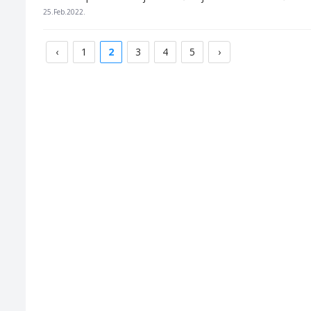
25.Feb.2022.
‹
1
2
3
4
5
›