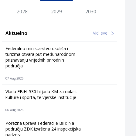
2028
2029
2030
Aktuelno
Vidi sve
Federalno ministarstvo okoliša i
turizma otvara put međunarodnom
priznavanju vrijednih prirodnih
područja
07 Aug 2026
Vlada FBiH: 530 hiljada KM za oblast
kulture i sporta, te vjerske institucije
06 Aug 2026
Porezna uprava Federacije BiH: Na
području ZDK izvršena 24 inspekcijska
nadzora