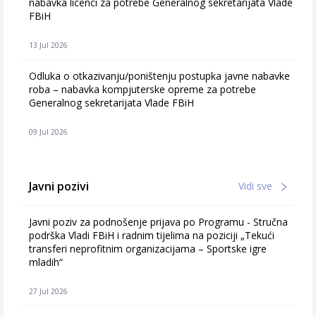
nabavka licenci za potrebe Generalnog sekretarijata Vlade
FBiH
13 Jul 2026
Odluka o otkazivanju/poništenju postupka javne nabavke
roba – nabavka kompjuterske opreme za potrebe
Generalnog sekretarijata Vlade FBiH
09 Jul 2026
Javni pozivi
Vidi sve
Javni poziv za podnošenje prijava po Programu - Stručna
podrška Vladi FBiH i radnim tijelima na poziciji „Tekući
transferi neprofitnim organizacijama – Sportske igre
mladih“
27 Jul 2026