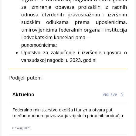
za
izmirenje obaveza proizašlih iz radnih
odnosa utvrdenih pravosnažnim i izvršnim
sudskim odlukama
prema uposlenicima,
umirovljenicima federalnih organa i institucija
i advokatskim kancelarijama —
punomoćnicima;
Uputstvo za zaključenje i izvršenje ugovora o
vansudskoj nagodbi u 2023. godini
Podijeli putem:
Aktuelno
Vidi sve
Federalno ministarstvo okoliša i turizma otvara put
međunarodnom priznavanju vrijednih prirodnih područja
07 Aug 2026