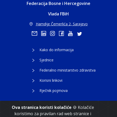
Federacija Bosne i Hercegovine
Vlada FBiH
Hamdije Čemerlića 2, Sarajevo
Kako do informacija
Sjednice
Federalno ministarstvo zdravstva
Korisni linkovi
Rječnik pojmova
Ova stranica koristi kolačiće
🍪 Kolačiće
koristimo za pravilan rad web stranice i