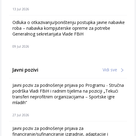
13 Jul 2026
Odluka o otkazivanju/poništenju postupka javne nabavke
roba – nabavka kompjuterske opreme za potrebe
Generalnog sekretarijata Vlade FBiH
09 Jul 2026
Javni pozivi
Vidi sve
Javni poziv za podnošenje prijava po Programu - Stručna
podrška Vladi FBiH i radnim tijelima na poziciji „Tekući
transferi neprofitnim organizacijama – Sportske igre
mladih“
27 Jul 2026
Javni poziv za podnošenje prijava za
financiranje/sufinanciranje izgradnje, adaptacije i