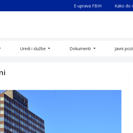
E-uprava FBIH
Kako do 
Uredi i službe
Dokumenti
Javni poz
ni