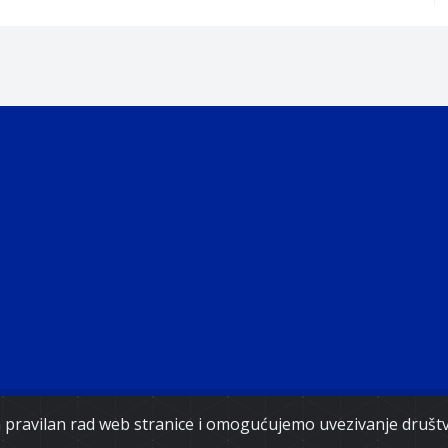
Copyright 2021. Vlada Federacije Bosne i Hercegovine
za pravilan rad web stranice i omogućujemo uvezivanje druš