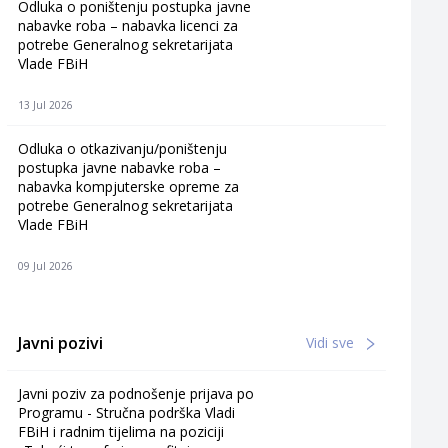
Odluka o poništenju postupka javne
nabavke roba – nabavka licenci za
potrebe Generalnog sekretarijata
Vlade FBiH
13 Jul 2026
Odluka o otkazivanju/poništenju
postupka javne nabavke roba –
nabavka kompjuterske opreme za
potrebe Generalnog sekretarijata
Vlade FBiH
09 Jul 2026
Javni pozivi
Vidi sve
Javni poziv za podnošenje prijava po
Programu - Stručna podrška Vladi
FBiH i radnim tijelima na poziciji