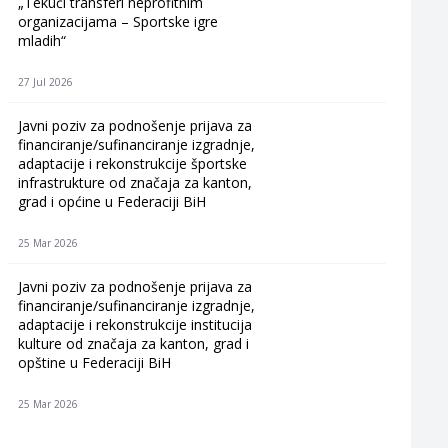
„Tekući transferi neprofitnim
organizacijama – Sportske igre
mladih“
27 Jul 2026
Javni poziv za podnošenje prijava za
financiranje/sufinanciranje izgradnje,
adaptacije i rekonstrukcije športske
infrastrukture od značaja za kanton,
grad i općine u Federaciji BiH
25 Mar 2026
Javni poziv za podnošenje prijava za
financiranje/sufinanciranje izgradnje,
adaptacije i rekonstrukcije institucija
kulture od značaja za kanton, grad i
opštine u Federaciji BiH
25 Mar 2026