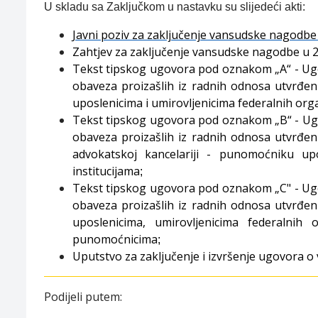
U skladu sa Zaključkom u nastavku su slijedeći akti:
Javni poziv za zaključenje vansudske nagodbe 
Zahtjev za zaključenje vansudske nagodbe u 2
Tekst tipskog ugovora pod oznakom „A“ - Ugo
obaveza proizašlih iz radnih odnosa utvrđe
uposlenicima i umirovljenicima federalnih organ
Tekst tipskog ugovora pod oznakom „B“ - Ugo
obaveza proizašlih iz radnih odnosa utvrđe
advokatskoj kancelariji - punomoćniku upo
institucijama
;
Tekst tipskog ugovora pod oznakom „C" - Ugo
obaveza proizašlih iz radnih odnosa utvrđe
uposlenicima, umirovljenicima federalnih 
punomoćnicima
;
Uputstvo za zaključenje i izvršenje ugovora o
Podijeli putem: