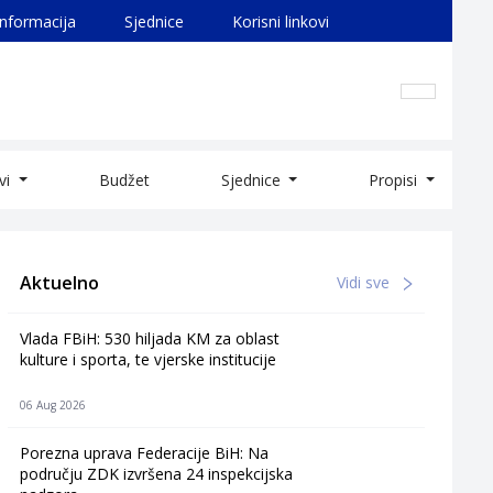
informacija
Sjednice
Korisni linkovi
ivi
Budžet
Sjednice
Propisi
Aktuelno
Vidi sve
Vlada FBiH: 530 hiljada KM za oblast
kulture i sporta, te vjerske institucije
06 Aug 2026
Porezna uprava Federacije BiH: Na
području ZDK izvršena 24 inspekcijska