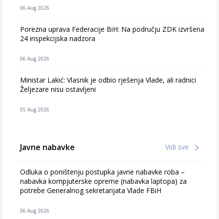
06 Aug 2026
Porezna uprava Federacije BiH: Na području ZDK izvršena
24 inspekcijska nadzora
06 Aug 2026
Ministar Lakić: Vlasnik je odbio rješenja Vlade, ali radnici
Željezare nisu ostavljeni
05 Aug 2026
Javne nabavke
Vidi sve
Odluka o poništenju postupka javne nabavke roba –
nabavka kompjuterske opreme (nabavka laptopa) za
potrebe Generalnog sekretarijata Vlade FBiH
06 Aug 2026