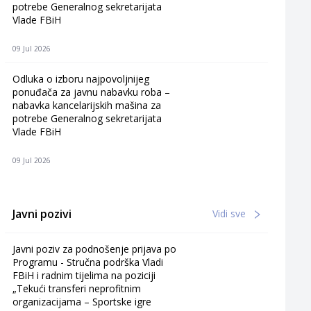
potrebe Generalnog sekretarijata
Vlade FBiH
09 Jul 2026
Odluka o izboru najpovoljnijeg
ponuđača za javnu nabavku roba –
nabavka kancelarijskih mašina za
potrebe Generalnog sekretarijata
Vlade FBiH
09 Jul 2026
Javni pozivi
Vidi sve
Javni poziv za podnošenje prijava po
Programu - Stručna podrška Vladi
FBiH i radnim tijelima na poziciji
„Tekući transferi neprofitnim
organizacijama – Sportske igre