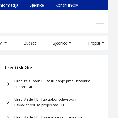
informacija
Sjednice
Korisni linkovi
ivi
Budžet
Sjednice
Propisi
Uredi i službe
Ured za suradnju i zastupanje pred ustavnim
sudom BiH
Ured Vlade FBiH za zakonodavstvo i
usklađenost sa propisima EU
Ured Vlade FBiH za evropske integracije