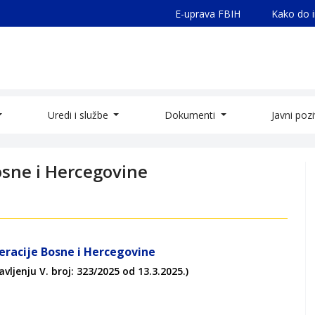
E-uprava FBIH
Kako do 
Uredi i službe
Dokumenti
Javni poz
osne i Hercegovine
deracije Bosne i Hercegovine
ljenju V. broj: 323/2025 od 13.3.2025.)