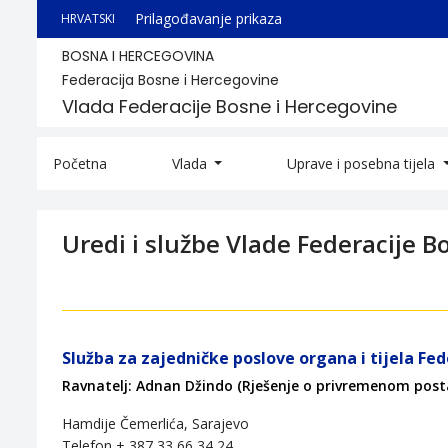
Prilagođavanje prikaza
HRVATSKI
BOSNA I HERCEGOVINA
Federacija Bosne i Hercegovine
Vlada Federacije Bosne i Hercegovine
Početna
Vlada
Uprave i posebna tijela
Uredi i službe Vlade Federacije B
Služba za zajedničke poslove organa i tijela Fe
Ravnatelj: Adnan Džindo (Rješenje o privremenom postav
Hamdije Čemerlića, Sarajevo
Telefon + 387 33 66 34 24