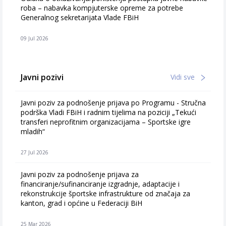
roba – nabavka kompjuterske opreme za potrebe
Generalnog sekretarijata Vlade FBiH
09 Jul 2026
Javni pozivi
Vidi sve
Javni poziv za podnošenje prijava po Programu - Stručna
podrška Vladi FBiH i radnim tijelima na poziciji „Tekući
transferi neprofitnim organizacijama – Sportske igre
mladih“
27 Jul 2026
Javni poziv za podnošenje prijava za
financiranje/sufinanciranje izgradnje, adaptacije i
rekonstrukcije športske infrastrukture od značaja za
kanton, grad i općine u Federaciji BiH
25 Mar 2026