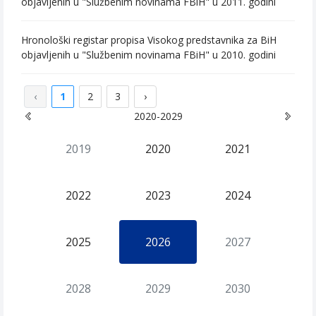
objavljenih u "Službenim novinama FBiH" u 2011. godini
Hronološki registar propisa Visokog predstavnika za BiH
objavljenih u "Službenim novinama FBiH" u 2010. godini
‹
1
2
3
›
2020-2029
2019
2020
2021
2022
2023
2024
2025
2026
2027
2028
2029
2030