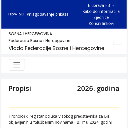
E-uprava FBIH
Kako do informacija
Prilagođavanje prikaza
HRVATSKI
Sjednice
Korisni linkovi
BOSNA I HERCEGOVINA
Federacija Bosne i Hercegovine
Vlada Federacije Bosne i Hercegovine
Propisi
2026. godina
Hronološki registar odluka Visokog predstavnika za BiH
objavljenih u "Službenim novinama FBiH" u 2024. godini