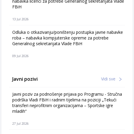
nabavka licenci za potrebe Generalnog sekretarijata Vlade
FBiH
13 Jul 2026
Odluka o otkazivanju/poništenju postupka javne nabavke
roba – nabavka kompjuterske opreme za potrebe
Generalnog sekretarijata Vlade FBiH
09 Jul 2026
Javni pozivi
Vidi sve
Javni poziv za podnošenje prijava po Programu - Stručna
podrška Vladi FBiH i radnim tijelima na poziciji „Tekući
transferi neprofitnim organizacijama – Sportske igre
mladih“
27 Jul 2026