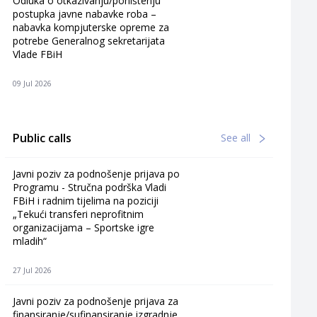
Odluka o otkazivanju/poništenju
postupka javne nabavke roba –
nabavka kompjuterske opreme za
potrebe Generalnog sekretarijata
Vlade FBiH
09 Jul 2026
Public calls
See all
Javni poziv za podnošenje prijava po
Programu - Stručna podrška Vladi
FBiH i radnim tijelima na poziciji
„Tekući transferi neprofitnim
organizacijama – Sportske igre
mladih“
27 Jul 2026
Javni poziv za podnošenje prijava za
finansiranje/sufinansiranje izgradnje,