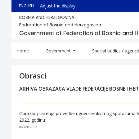
Adjust the display
ENGLISH
BOSNIA AND HERZEGOVINA
Federation of Bosnia and Herzegovina
Government of Federation of Bosnia and 
Home
Government
Special bodies / agenc
Obrasci
ARHIVA OBRAZACA VLADE FEDERACIJE BOSNE I HE
Obrazac praćenja provedbe ugovora/okvirnog sporazuma Vla
2022. godinu
06.Feb.2023.