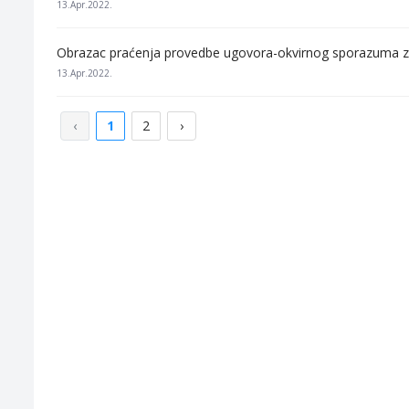
13.Apr.2022.
Obrazac praćenja provedbe ugovora-okvirnog sporazuma za 
13.Apr.2022.
‹
1
2
›