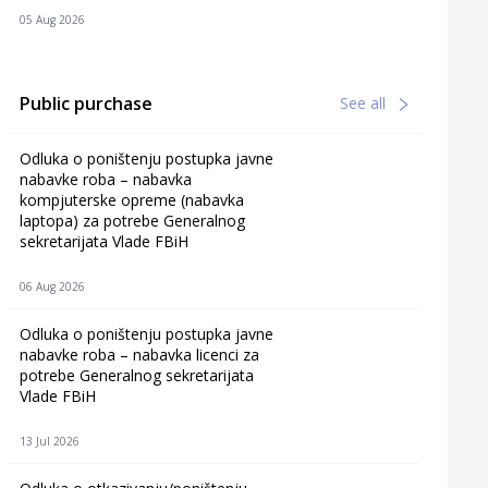
05 Aug 2026
Public purchase
See all
Odluka o poništenju postupka javne
nabavke roba – nabavka
kompjuterske opreme (nabavka
laptopa) za potrebe Generalnog
sekretarijata Vlade FBiH
06 Aug 2026
Odluka o poništenju postupka javne
nabavke roba – nabavka licenci za
potrebe Generalnog sekretarijata
Vlade FBiH
13 Jul 2026