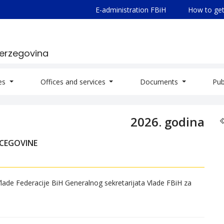
E-administration FBiH
How to get
Herzegovina
ies
Offices and services
Documents
Pub
2026. godina
RCEGOVINE
de Federacije BiH Generalnog sekretarijata Vlade FBiH za