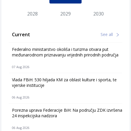
2028
2029
2030
Current
See all
Federalno ministarstvo okoliša i turizma otvara put
međunarodnom priznavanju vrijednih prirodnih područja
07 Aug 2026
Vlada FBiH: 530 hiljada KM za oblast kulture i sporta, te
vjerske institucije
06 Aug 2026
Porezna uprava Federacije BiH: Na području ZDK izvršena
24 inspekcijska nadzora
06 Aug 2026