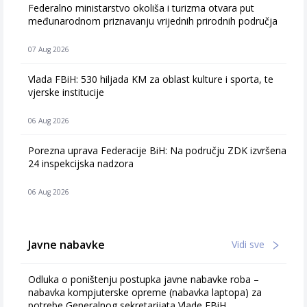
Federalno ministarstvo okoliša i turizma otvara put
međunarodnom priznavanju vrijednih prirodnih područja
07 Aug 2026
Vlada FBiH: 530 hiljada KM za oblast kulture i sporta, te
vjerske institucije
06 Aug 2026
Porezna uprava Federacije BiH: Na području ZDK izvršena
24 inspekcijska nadzora
06 Aug 2026
Javne nabavke
Vidi sve
Odluka o poništenju postupka javne nabavke roba –
nabavka kompjuterske opreme (nabavka laptopa) za
potrebe Generalnog sekretarijata Vlade FBiH