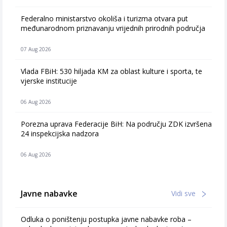
Federalno ministarstvo okoliša i turizma otvara put
međunarodnom priznavanju vrijednih prirodnih područja
07 Aug 2026
Vlada FBiH: 530 hiljada KM za oblast kulture i sporta, te
vjerske institucije
06 Aug 2026
Porezna uprava Federacije BiH: Na području ZDK izvršena
24 inspekcijska nadzora
06 Aug 2026
Javne nabavke
Vidi sve
Odluka o poništenju postupka javne nabavke roba –