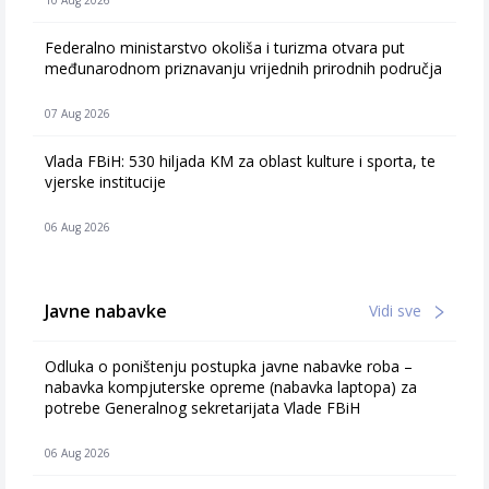
10 Aug 2026
Federalno ministarstvo okoliša i turizma otvara put
međunarodnom priznavanju vrijednih prirodnih područja
07 Aug 2026
Vlada FBiH: 530 hiljada KM za oblast kulture i sporta, te
vjerske institucije
06 Aug 2026
Javne nabavke
Vidi sve
Odluka o poništenju postupka javne nabavke roba –
nabavka kompjuterske opreme (nabavka laptopa) za
potrebe Generalnog sekretarijata Vlade FBiH
06 Aug 2026