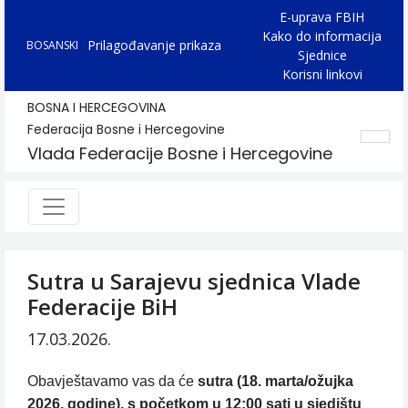
E-uprava FBIH
Kako do informacija
Prilagođavanje prikaza
BOSANSKI
Sjednice
Korisni linkovi
BOSNA I HERCEGOVINA
Federacija Bosne i Hercegovine
Vlada Federacije Bosne i Hercegovine
Sutra u Sarajevu sjednica Vlade
Federacije BiH
17.03.2026.
Obavještavamo vas da će
sutra (18. marta/ožujka
2026. godine), s početkom u 12:00 sati u sjedištu