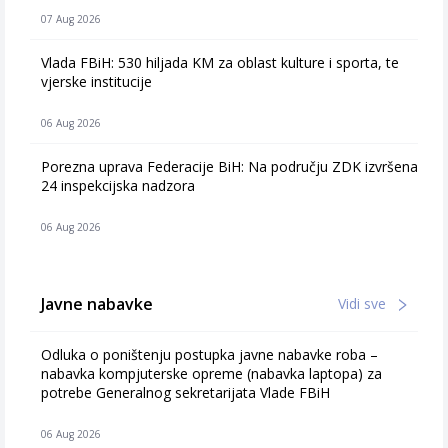
07 Aug 2026
Vlada FBiH: 530 hiljada KM za oblast kulture i sporta, te
vjerske institucije
06 Aug 2026
Porezna uprava Federacije BiH: Na području ZDK izvršena
24 inspekcijska nadzora
06 Aug 2026
Javne nabavke
Vidi sve
Odluka o poništenju postupka javne nabavke roba –
nabavka kompjuterske opreme (nabavka laptopa) za
potrebe Generalnog sekretarijata Vlade FBiH
06 Aug 2026