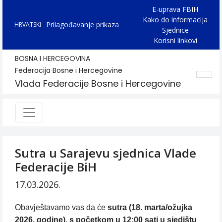
E-uprava FBIH
Kako do informacija
Prilagođavanje prikaza
HRVATSKI
Sjednice
Korisni linkovi
BOSNA I HERCEGOVINA
Federacija Bosne i Hercegovine
Vlada Federacije Bosne i Hercegovine
Sutra u Sarajevu sjednica Vlade
Federacije BiH
17.03.2026.
Obavještavamo vas da će
sutra (18. marta/ožujka
2026. godine), s početkom u 12:00 sati u sjedištu