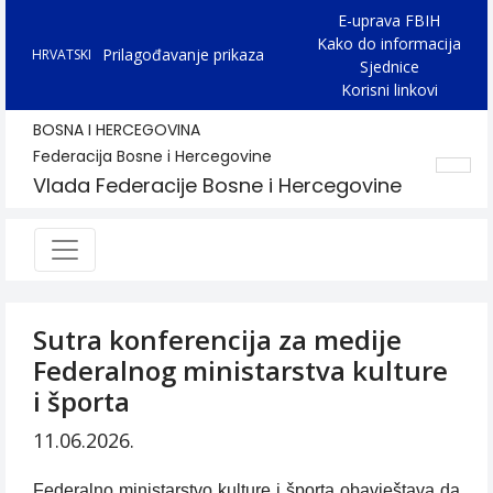
E-uprava FBIH
Kako do informacija
Prilagođavanje prikaza
HRVATSKI
Sjednice
Korisni linkovi
BOSNA I HERCEGOVINA
Federacija Bosne i Hercegovine
Vlada Federacije Bosne i Hercegovine
Sutra konferencija za medije
Federalnog ministarstva kulture
i športa
11.06.2026.
Federalno ministarstvo kulture i športa obavještava da