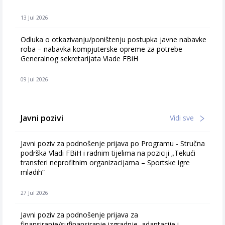
13 Jul 2026
Odluka o otkazivanju/poništenju postupka javne nabavke
roba – nabavka kompjuterske opreme za potrebe
Generalnog sekretarijata Vlade FBiH
09 Jul 2026
Javni pozivi
Vidi sve
Javni poziv za podnošenje prijava po Programu - Stručna
podrška Vladi FBiH i radnim tijelima na poziciji „Tekući
transferi neprofitnim organizacijama – Sportske igre
mladih“
27 Jul 2026
Javni poziv za podnošenje prijava za
finansiranje/sufinansiranje izgradnje, adaptacije i