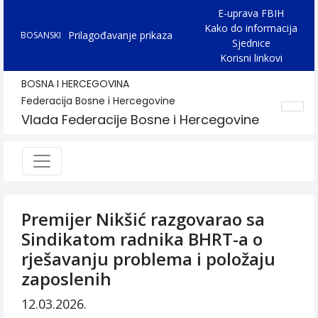
E-uprava FBIH
Kako do informacija
Prilagođavanje prikaza
BOSANSKI
Sjednice
Korisni linkovi
BOSNA I HERCEGOVINA
Federacija Bosne i Hercegovine
Vlada Federacije Bosne i Hercegovine
Premijer Nikšić razgovarao sa
Sindikatom radnika BHRT-a o
rješavanju problema i položaju
zaposlenih
12.03.2026.