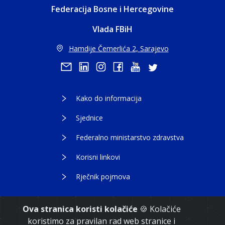
Federacija Bosne i Hercegovine
Vlada FBiH
Hamdije Čemerlića 2, Sarajevo
Kako do informacija
Sjednice
Federalno ministarstvo zdravstva
Korisni linkovi
Rječnik pojmova
Ova stranica koristi kolačiće
🍪 Kolačiće
koristimo za pravilan rad web stranice i