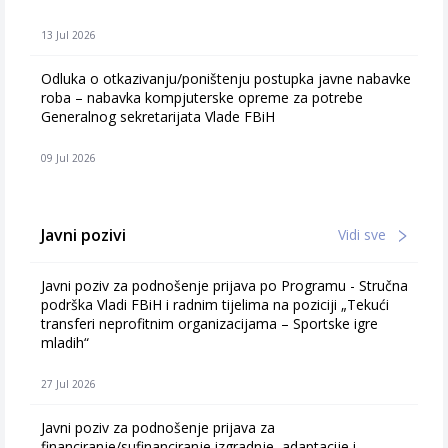
13 Jul 2026
Odluka o otkazivanju/poništenju postupka javne nabavke
roba – nabavka kompjuterske opreme za potrebe
Generalnog sekretarijata Vlade FBiH
09 Jul 2026
Javni pozivi
Vidi sve
Javni poziv za podnošenje prijava po Programu - Stručna
podrška Vladi FBiH i radnim tijelima na poziciji „Tekući
transferi neprofitnim organizacijama – Sportske igre
mladih“
27 Jul 2026
Javni poziv za podnošenje prijava za
financiranje/sufinanciranje izgradnje, adaptacije i