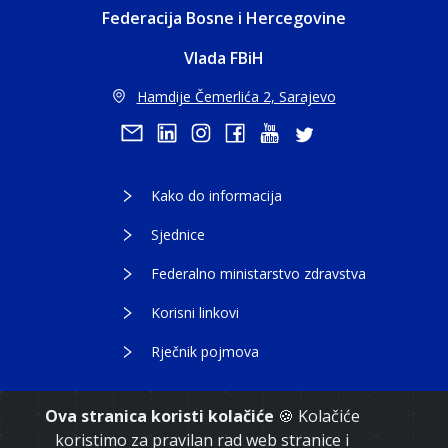
Federacija Bosne i Hercegovine
Vlada FBiH
Hamdije Čemerlića 2, Sarajevo
Kako do informacija
Sjednice
Federalno ministarstvo zdravstva
Korisni linkovi
Rječnik pojmova
Ova stranica koristi kolačiće
🍪 Kolačiće
koristimo za pravilan rad web stranice i