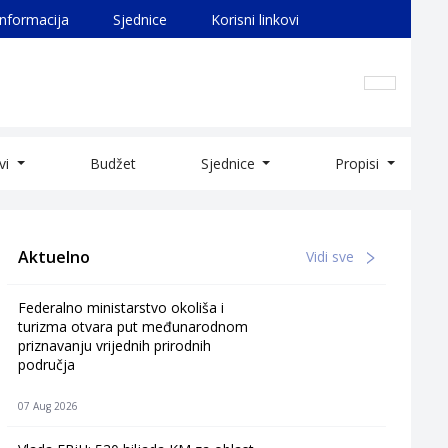
informacija
Sjednice
Korisni linkovi
ivi
Budžet
Sjednice
Propisi
Aktuelno
Vidi sve
Federalno ministarstvo okoliša i
turizma otvara put međunarodnom
priznavanju vrijednih prirodnih
područja
07 Aug 2026