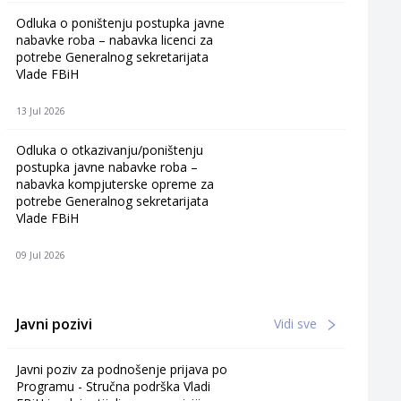
Odluka o poništenju postupka javne
nabavke roba – nabavka licenci za
potrebe Generalnog sekretarijata
Vlade FBiH
13 Jul 2026
Odluka o otkazivanju/poništenju
postupka javne nabavke roba –
nabavka kompjuterske opreme za
potrebe Generalnog sekretarijata
Vlade FBiH
09 Jul 2026
Javni pozivi
Vidi sve
Javni poziv za podnošenje prijava po
Programu - Stručna podrška Vladi