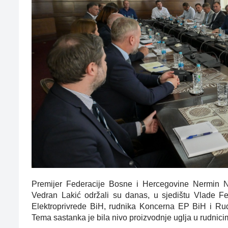
Premijer Federacije Bosne i Hercegovine Nermin Nikš
Vedran Lakić održali su danas, u sjedištu Vlade F
Elektroprivrede BiH, rudnika Koncerna EP BiH i Rud
Tema sastanka je bila nivo proizvodnje uglja u rudnicim