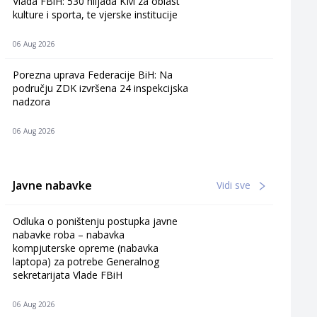
Vlada FBiH: 530 hiljada KM za oblast
kulture i sporta, te vjerske institucije
06 Aug 2026
Porezna uprava Federacije BiH: Na
području ZDK izvršena 24 inspekcijska
nadzora
06 Aug 2026
Javne nabavke
Vidi sve
Odluka o poništenju postupka javne
nabavke roba – nabavka
kompjuterske opreme (nabavka
laptopa) za potrebe Generalnog
sekretarijata Vlade FBiH
06 Aug 2026