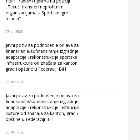
FBiH i radnim tijelima na poziciji
„Tekući transferi neprofitnim
organizacijama – Sportske igre
mladih“
27 Jul 2026
Javni poziv za podnošenje prijava za
finansiranje/sufinansiranje izgradnje,
adaptacije i rekonstrukcije sportske
infrastrukture od značaja za kanton,
grad i opštine u Federaciji BiH
25 Mar 2026
Javni poziv za podnošenje prijava za
finansiranje/sufinansiranje izgradnje,
adaptacije i rekonstrukcije institucija
kulture od značaja za kanton, grad i
opštine u Federaciji BiH
25 Mar 2026