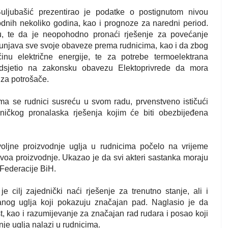
uljubašić prezentirao je podatke o postignutom nivou
odnih nekoliko godina, kao i prognoze za naredni period.
u, te da je neopohodno pronaći rješenje za povećanje
spunjava sve svoje obaveze prema rudnicima, kao i da zbog
inu električne energije, te za potrebe termoelektrana
podsjetio na zakonsku obavezu Elektoprivrede da mora
 za potrošače.
ima se rudnici susreću u svom radu, prvenstveno ističući
edničkog pronalaska rješenja kojim će biti obezbijeđena
oljne proizvodnje uglja u rudnicima počelo na vrijeme
nivoa proizvodnje. Ukazao je da svi akteri sastanka moraju
 Federacije BiH.
 cilj zajednički naći rješenje za trenutno stanje, ali i
nog uglja koji pokazuju značajan pad. Naglasio je da
, kao i razumijevanje za značajan rad rudara i posao koji
je uglja nalazi u rudnicima.