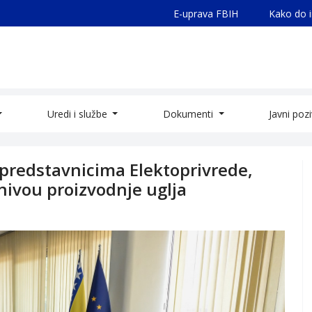
E-uprava FBIH
Kako do 
Uredi i službe
Dokumenti
Javni poz
s predstavnicima Elektoprivrede,
 nivou proizvodnje uglja