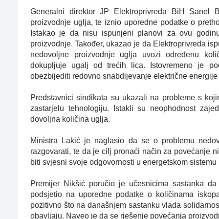
Generalni direktor JP Elektroprivreda BiH Sanel B
proizvodnje uglja, te iznio uporedne podatke o preth
Istakao je da nisu ispunjeni planovi za ovu godin
proizvodnje. Također, ukazao je da Elektroprivreda i
nedovoljne proizvodnje uglja uvozi određenu količ
dokupljuje ugalj od trećih lica. Istovremeno je 
obezbijediti redovno snabdijevanje električne energije
Predstavnici sindikata su ukazali na probleme s koj
zastarjelu tehnologiju. Istakli su neophodnost zaj
dovoljna količina uglja.
Ministra Lakić je naglasio da se o problemu nedov
razgovarati, te da je cilj pronaći način za povećanje 
biti svjesni svoje odgovornosti u energetskom sistemu
Premijer Nikšić poručio je učesnicima sastanka da je
podsjetio na uporedne podatke o količinama iskopa
pozitivno što na današnjem sastanku vlada solidarnost
obavljaju. Naveo je da se rješenje povećanja proizvodn