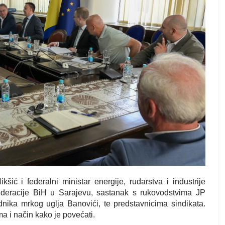
ić i federalni ministar energije, rudarstva i industrije
ederacije BiH u Sarajevu, sastanak s rukovodstvima JP
nika mrkog uglja Banovići, te predstavnicima sindikata.
a i način kako je povećati.