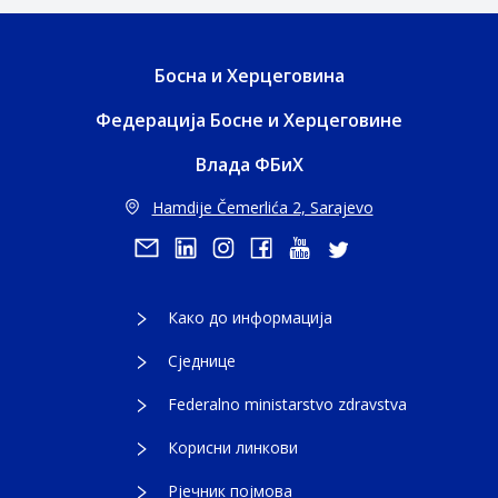
Босна и Херцеговина
Федерација Босне и Херцеговине
Влада ФБиХ
Hamdije Čemerlića 2, Sarajevo
Како до информација
Сједнице
Federalno ministarstvo zdravstva
Корисни линкови
Рјечник појмова