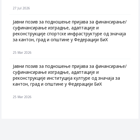
27 Jul 2026
Jавни позив за подношење пријава за финансирање/
суфинансирање изградње, адаптације и
реконструкције спортске инфраструктуре од значаја
за кантон, град и општине у Федерацији БиХ
25 Mar 2026
Јавни позив за подношење пријава за финансирање/
суфинансирање изградње, адаптације и
реконструкције институција културе од значаја за
кантон, град и општине у Федерацији БиХ
25 Mar 2026