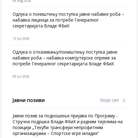
06 Aug 2026
Одлука о поништењу поступка јавне набавке роба –
набавка лиценци за потребе Генералног
секретаријата Владе ФБиХ
13 Jul 2026
Одлука о отказивању/поништењу поступка јавне
набавке роба – набавка компјутерске опреме за
потребе Генералног секретаријата Владе ФБиХ
09 Jul 2026
Јавни позиви
Види све
Јавни позив за подношење пријава по Програму -
Стручна подршка Влади ФБиХ и радним тијелима на
позицији „Текући трансфери непрофитним
организацијама – Спортске игре младих“