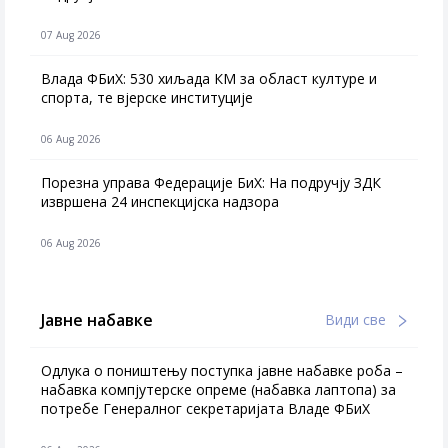
07 Aug 2026
Влада ФБиХ: 530 хиљада КМ за област културе и
спорта, те вјерске институције
06 Aug 2026
Порезна управа Федерације БиХ: На подручју ЗДК
извршена 24 инспекцијска надзора
06 Aug 2026
Јавне набавке
Види све
Одлука о поништењу поступка јавне набавке роба –
набавка компјутерске опреме (набавка лаптопа) за
потребе Генералног секретаријата Владе ФБиХ