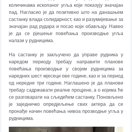
количинама ископаног угља који показују значајан
пад. Нагласио је да позитивно што на данашњем
састанку влада солидарност, као и разумијевање за
значајан рад рудара и посао који обављају. Навео
је да се рјешење повећања производње угља
налази у рудницима.
На састанку је закључено да управе рудника у
наредом периоду требају направити планове
повећања производње у својим рудницима за
наредних шест мјесеци ове године, као и за период
од нередне три године. Наглашено је да планови
требају садржавати реалне процјене, а о којима ће
се разговарати на сљедећем састанку. Поновљено
је заједничко опред‌јељење свих актера да се
пронађе начин повећања нивоа прозводње угља у
рудницима.