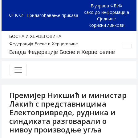
Е-управа ФБИХ
Како до информација
Прилагођавање приказа
СРПСКИ
Сједнице
Корисни линкови
БОСНА И ХЕРЦЕГОВИНА
Федерација Босне и Херцеговине
Влада Федерације Босне и Херцеговине
Премијер Никшић и министар
Лакић с представницима
Електопривреде, рудника и
синдиката разговарали о
нивоу производње угља