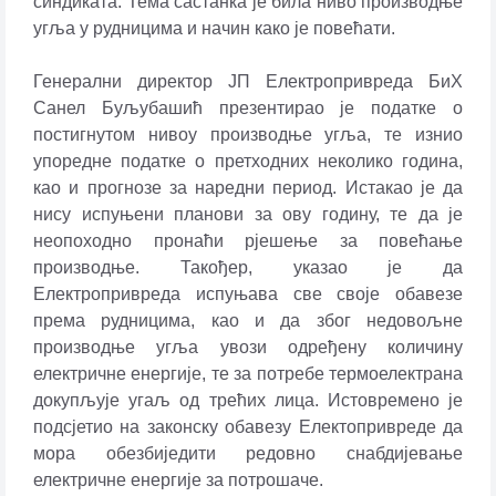
синдиката. Тема састанка је била ниво производње
угља у рудницима и начин како је повећати.
Генерални директор ЈП Електропривреда БиХ
Санел Буљубашић презентирао је податке о
постигнутом нивоу производње угља, те изнио
упоредне податке о претходних неколико година,
као и прогнозе за наредни период. Истакао је да
нису испуњени планови за ову годину, те да је
неопоходно пронаћи рјешење за повећање
производње. Такођер, указао је да
Електропривреда испуњава све своје обавезе
према рудницима, као и да због недовољне
производње угља увози одређену количину
електричне енергије, те за потребе термоелектрана
докупљује угаљ од трећих лица. Истовремено је
подсјетио на законску обавезу Електопривреде да
мора обезбиједити редовно снабдијевање
електричне енергије за потрошаче.