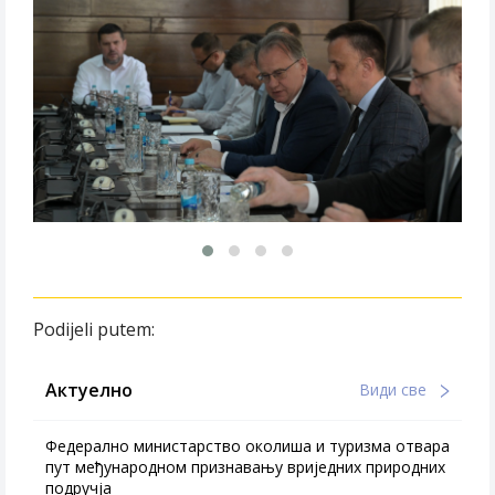
Podijeli putem:
Актуелно
Види све
Федерално министарство околиша и туризма отвара
пут међународном признавању вриједних природних
подручја