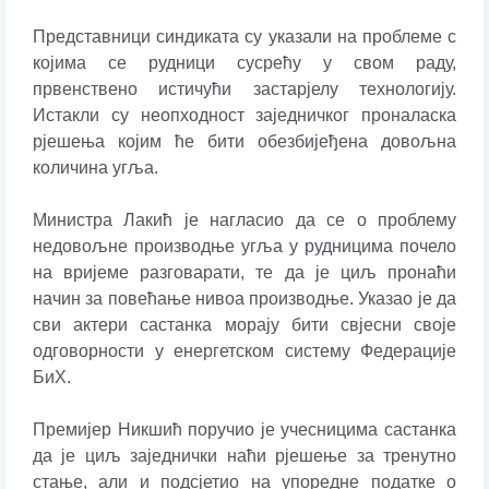
Представници синдиката су указали на проблеме с
којима се рудници сусрећу у свом раду,
првенствено истичући застарјелу технологију.
Истакли су неопходност заједничког проналаска
рјешења којим ће бити обезбијеђена довољна
количина угља.
Министра Лакић је нагласио да се о проблему
недовољне производње угља у рудницима почело
на вријеме разговарати, те да је циљ пронаћи
начин за повећање нивоа производње. Указао је да
сви актери састанка морају бити свјесни своје
одговорности у енергетском систему Федерације
БиХ.
Премијер Никшић поручио је учесницима састанка
да је циљ заједнички наћи рјешење за тренутно
стање, али и подсјетио на упоредне податке о