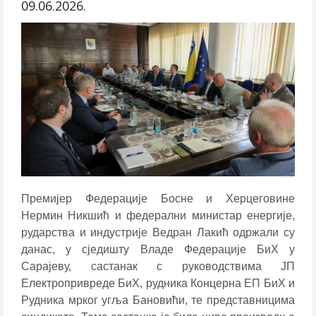
09.06.2026.
Премијер Федерације Босне и Херцеговине
Нермин Никшић и федерални министар енергије,
рударства и индустрије Ведран Лакић одржали су
данас, у сједишту Владе Федерације БиХ у
Сарајеву, састанак с руководствима ЈП
Електропривреде БиХ, рудника Концерна ЕП БиХ и
Рудника мрког угља Бановићи, те представницима