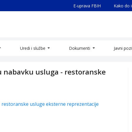
E-uprava FBIH
Kako do 
Uredi i službe
Dokumenti
Javni poz
u nabavku usluga - restoranske
 restoranske usluge eksterne reprezentacije