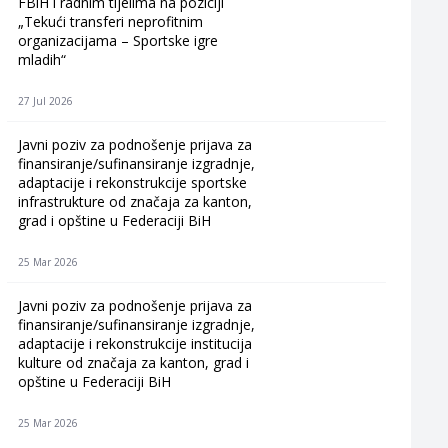
FBiH i radnim tijelima na poziciji
„Tekući transferi neprofitnim
organizacijama – Sportske igre
mladih“
27 Jul 2026
Javni poziv za podnošenje prijava za
finansiranje/sufinansiranje izgradnje,
adaptacije i rekonstrukcije sportske
infrastrukture od značaja za kanton,
grad i opštine u Federaciji BiH
25 Mar 2026
Javni poziv za podnošenje prijava za
finansiranje/sufinansiranje izgradnje,
adaptacije i rekonstrukcije institucija
kulture od značaja za kanton, grad i
opštine u Federaciji BiH
25 Mar 2026