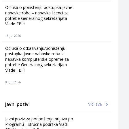
Odluka o poništenju postupka javne
nabavke roba – nabavka licenci za
potrebe Generalnog sekretarijata
Vlade FBiH
13 Jul 2026
Odluka o otkazivanju/poništenju
postupka javne nabavke roba –
nabavka kompjuterske opreme za
potrebe Generalnog sekretarijata
Vlade FBiH
09 Jul 2026
Javni pozivi
Vidi sve
Javni poziv za podnošenje prijava po
Programu - Stručna podrška Vladi