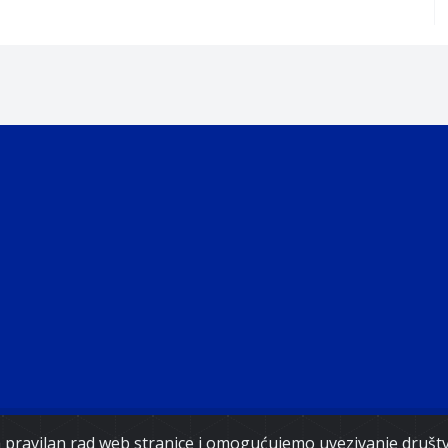
Copyright 2021. Vlada Federacije Bosne i Hercegovine
za pravilan rad web stranice i omogućujemo uvezivanje druš