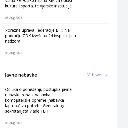
Vlada FBiH: 530 hiljada KM za oblast
kulture i sporta, te vjerske institucije
06 Aug 2026
Porezna uprava Federacije BiH: Na
području ZDK izvršena 24 inspekcijska
nadzora
06 Aug 2026
Javne nabavke
Vidi sve
Odluka o poništenju postupka javne
nabavke roba – nabavka
kompjuterske opreme (nabavka
laptopa) za potrebe Generalnog
sekretarijata Vlade FBiH
06 Aug 2026