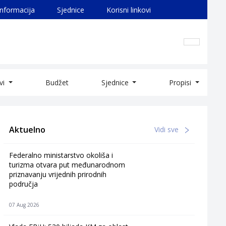
informacija
Sjednice
Korisni linkovi
ivi
Budžet
Sjednice
Propisi
Aktuelno
Vidi sve
Federalno ministarstvo okoliša i
turizma otvara put međunarodnom
priznavanju vrijednih prirodnih
područja
07 Aug 2026