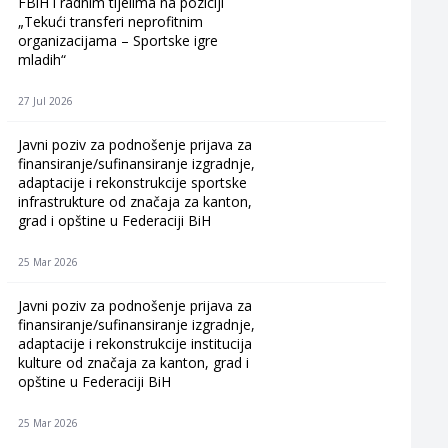
FBiH i radnim tijelima na poziciji
„Tekući transferi neprofitnim
organizacijama – Sportske igre
mladih“
27 Jul 2026
Javni poziv za podnošenje prijava za
finansiranje/sufinansiranje izgradnje,
adaptacije i rekonstrukcije sportske
infrastrukture od značaja za kanton,
grad i opštine u Federaciji BiH
25 Mar 2026
Javni poziv za podnošenje prijava za
finansiranje/sufinansiranje izgradnje,
adaptacije i rekonstrukcije institucija
kulture od značaja za kanton, grad i
opštine u Federaciji BiH
25 Mar 2026