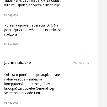
Vlada FBiH: 530 hiljada KM za oblast
kulture i sporta, te vjerske institucije
06 Aug 2026
Porezna uprava Federacije BiH: Na
području ZDK izvršena 24 inspekcijska
nadzora
06 Aug 2026
Javne nabavke
Vidi sve
Odluka o poništenju postupka javne
nabavke roba – nabavka
kompjuterske opreme (nabavka
laptopa) za potrebe Generalnog
sekretarijata Vlade FBiH
06 Aug 2026