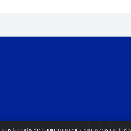
Copyright 2021. Vlada Federacije Bosne i Hercegovine
za pravilan rad web stranice i omogućujemo uvezivanje druš