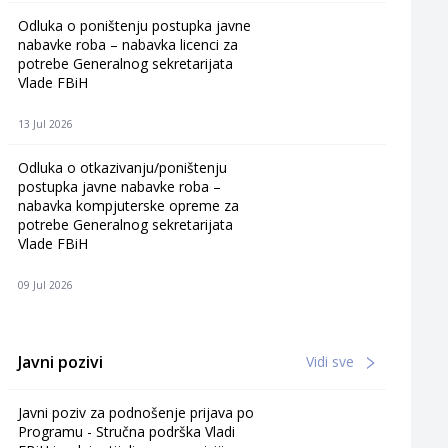
Odluka o poništenju postupka javne
nabavke roba – nabavka licenci za
potrebe Generalnog sekretarijata
Vlade FBiH
13 Jul 2026
Odluka o otkazivanju/poništenju
postupka javne nabavke roba –
nabavka kompjuterske opreme za
potrebe Generalnog sekretarijata
Vlade FBiH
09 Jul 2026
Javni pozivi
Vidi sve
Javni poziv za podnošenje prijava po
Programu - Stručna podrška Vladi