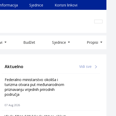
informacija
Sjednice
Korisni linkovi
ivi
Budžet
Sjednice
Propisi
Aktuelno
Vidi sve
Federalno ministarstvo okoliša i
turizma otvara put međunarodnom
priznavanju vrijednih prirodnih
područja
07 Aug 2026