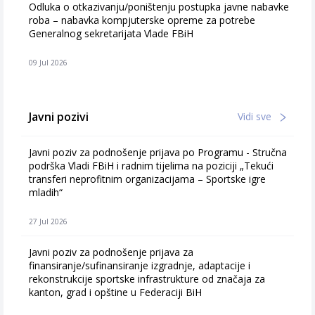
Odluka o otkazivanju/poništenju postupka javne nabavke
roba – nabavka kompjuterske opreme za potrebe
Generalnog sekretarijata Vlade FBiH
09 Jul 2026
Javni pozivi
Vidi sve
Javni poziv za podnošenje prijava po Programu - Stručna
podrška Vladi FBiH i radnim tijelima na poziciji „Tekući
transferi neprofitnim organizacijama – Sportske igre
mladih“
27 Jul 2026
Javni poziv za podnošenje prijava za
finansiranje/sufinansiranje izgradnje, adaptacije i
rekonstrukcije sportske infrastrukture od značaja za
kanton, grad i opštine u Federaciji BiH