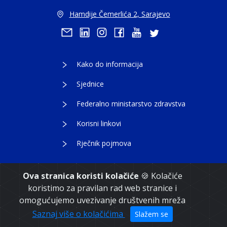
Hamdije Čemerlića 2, Sarajevo
Kako do informacija
Sjednice
Federalno ministarstvo zdravstva
Korisni linkovi
Rječnik pojmova
Ova stranica koristi kolačiće
🍪 Kolačiće
koristimo za pravilan rad web stranice i
Copyright 2021. Vlada Federacije Bosne i
omogućujemo uvezivanje društvenih mreža
Hercegovine
Saznaj više o kolačićima
Slažem se