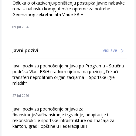
Odluka o otkazivanju/poništenju postupka javne nabavke
roba – nabavka kompjuterske opreme za potrebe
Generalnog sekretarijata Vlade FBiH
09 Jul 2026
Javni pozivi
Vidi sve
Javni poziv za podnošenje prijava po Programu - Stručna
podrška Vladi FBiH i radnim tijelima na poziciji „Tekući
transferi neprofitnim organizacijama – Sportske igre
mladih“
27 Jul 2026
Javni poziv za podnošenje prijava za
finansiranje/sufinansiranje izgradnje, adaptacije i
rekonstrukcije sportske infrastrukture od značaja za
kanton, grad i opštine u Federaciji BiH