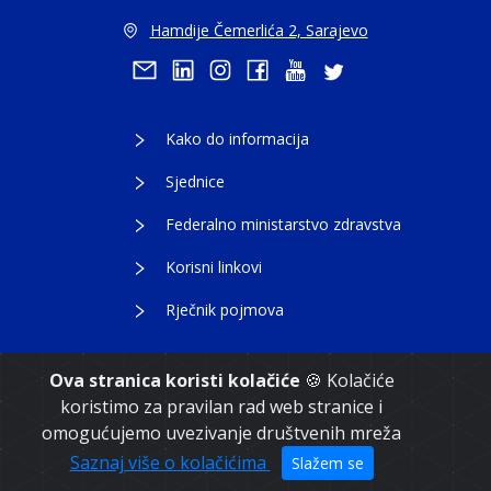
Hamdije Čemerlića 2, Sarajevo
Kako do informacija
Sjednice
Federalno ministarstvo zdravstva
Korisni linkovi
Rječnik pojmova
Ova stranica koristi kolačiće
🍪 Kolačiće
koristimo za pravilan rad web stranice i
Copyright 2021. Vlada Federacije Bosne i
omogućujemo uvezivanje društvenih mreža
Hercegovine
Saznaj više o kolačićima
Slažem se