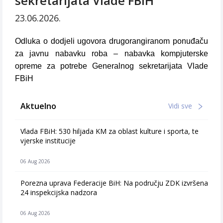
sekretarijata Vlade FBiH
23.06.2026.
Odluka o dodjeli ugovora drugorangiranom ponuđaču
za javnu nabavku roba – nabavka kompjuterske
opreme za potrebe Generalnog sekretarijata Vlade
FBiH
Aktuelno
Vidi sve
Vlada FBiH: 530 hiljada KM za oblast kulture i sporta, te
vjerske institucije
06 Aug 2026
Porezna uprava Federacije BiH: Na području ZDK izvršena
24 inspekcijska nadzora
06 Aug 2026