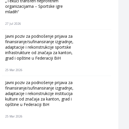
„Tekući transferi neprofitnim
organizacijama – Sportske igre
mladih“
27 Jul 2026
Javni poziv za podnošenje prijava za
finansiranje/sufinansiranje izgradnje,
adaptacije i rekonstrukcije sportske
infrastrukture od značaja za kanton,
grad i opštine u Federaciji BiH
25 Mar 2026
Javni poziv za podnošenje prijava za
finansiranje/sufinansiranje izgradnje,
adaptacije i rekonstrukcije institucija
kulture od značaja za kanton, grad i
opštine u Federaciji BiH
25 Mar 2026