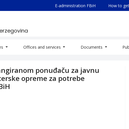
E-administration FBiH
How to get
Herzegovina
ies
Offices and services
Documents
Pub
rangiranom ponuđaču za javnu
erske opreme za potrebe
BiH