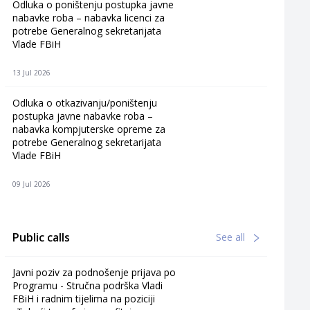
Odluka o poništenju postupka javne
nabavke roba – nabavka licenci za
potrebe Generalnog sekretarijata
Vlade FBiH
13 Jul 2026
Odluka o otkazivanju/poništenju
postupka javne nabavke roba –
nabavka kompjuterske opreme za
potrebe Generalnog sekretarijata
Vlade FBiH
09 Jul 2026
Public calls
See all
Javni poziv za podnošenje prijava po
Programu - Stručna podrška Vladi
FBiH i radnim tijelima na poziciji