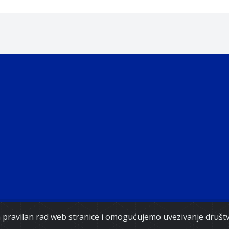
ght 2021. Government of Federation of Bosnia and Herz
za pravilan rad web stranice i omogućujemo uvezivanje druš