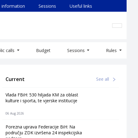
 information
Sessions
Useful links
lic calls
Budget
Sessions
Rules
Current
See all
Vlada FBiH: 530 hiljada KM za oblast
kulture i sporta, te vjerske institucije
06 Aug 2026
Porezna uprava Federacije BiH: Na
području ZDK izvršena 24 inspekcijska