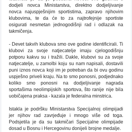
dodjeli novca Ministarstva, direktno dodjeljivanje
novca najuspješnijim sportistima, zapravo njihovim
klubovima, te da će to za najtrofejnije sportiste
osigurati nesmetan jednogodišnji rad i odlazak na
takmičenja.
- Devet takvih klubova smo ove godine identificirali. Ti
klubovi za svoje natjecatelje imaju cjelogodišnju
potporu kakvu su i tražili. Dakle, klubovi su za svoje
natjecatelje, u zamolbi koju su nam napisali, dostavili
puni iznos novca koji im je potreban da bi ovu godinu
uspješno priveli kraju. Na to smo ponosni, podjednako
koliko smo ponosni na dodjeljivanje nagrada
sportašima neolimpijskih sportova, što ranije nije bila
uobičajena praksa - kazala je federalna minstrica.
Istakla je podršku Ministarstva Specijalnoj olimpijadi
jer njihov rad zavrjeđuje i mnogo više od toga.
Podsjetila je da su takmičari Specijalne olimpijade
dosad u Bosnu i Hercegovinu donijeli brojne medalje.