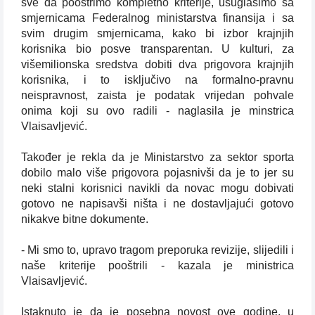
sve da pooštrimo kompletno kriterije, usuglasimo sa
smjernicama Federalnog ministarstva finansija i sa
svim drugim smjernicama, kako bi izbor krajnjih
korisnika bio posve transparentan. U kulturi, za
višemilionska sredstva dobiti dva prigovora krajnjih
korisnika, i to isključivo na formalno-pravnu
neispravnost, zaista je podatak vrijedan pohvale
onima koji su ovo radili - naglasila je minstrica
Vlaisavljević.
Također je rekla da je Ministarstvo za sektor sporta
dobilo malo više prigovora pojasnivši da je to jer su
neki stalni korisnici navikli da novac mogu dobivati
gotovo ne napisavši ništa i ne dostavljajući gotovo
nikakve bitne dokumente.
- Mi smo to, upravo tragom preporuka revizije, slijedili i
naše kriterije pooštrili - kazala je ministrica
Vlaisavljević.
Istaknuto je da je posebna novost ove godine, u