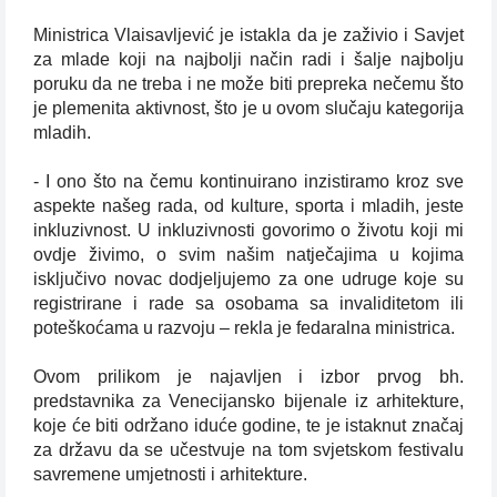
Ministrica Vlaisavljević je istakla da je zaživio i Savjet
za mlade koji na najbolji način radi i šalje najbolju
poruku da ne treba i ne može biti prepreka nečemu što
je plemenita aktivnost, što je u ovom slučaju kategorija
mladih.
- I ono što na čemu kontinuirano inzistiramo kroz sve
aspekte našeg rada, od kulture, sporta i mladih, jeste
inkluzivnost. U inkluzivnosti govorimo o životu koji mi
ovdje živimo, o svim našim natječajima u kojima
isključivo novac dodjeljujemo za one udruge koje su
registrirane i rade sa osobama sa invaliditetom ili
poteškoćama u razvoju – rekla je fedaralna ministrica.
Ovom prilikom je najavljen i izbor prvog bh.
predstavnika za Venecijansko bijenale iz arhitekture,
koje će biti održano iduće godine, te je istaknut značaj
za državu da se učestvuje na tom svjetskom festivalu
savremene umjetnosti i arhitekture.