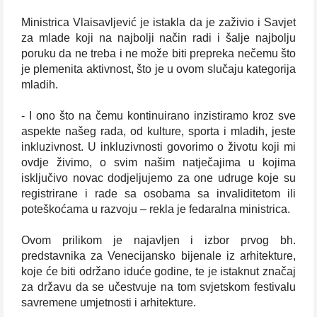
Ministrica Vlaisavljević je istakla da je zaživio i Savjet
za mlade koji na najbolji način radi i šalje najbolju
poruku da ne treba i ne može biti prepreka nečemu što
je plemenita aktivnost, što je u ovom slučaju kategorija
mladih.
- I ono što na čemu kontinuirano inzistiramo kroz sve
aspekte našeg rada, od kulture, sporta i mladih, jeste
inkluzivnost. U inkluzivnosti govorimo o životu koji mi
ovdje živimo, o svim našim natječajima u kojima
isključivo novac dodjeljujemo za one udruge koje su
registrirane i rade sa osobama sa invaliditetom ili
poteškoćama u razvoju – rekla je fedaralna ministrica.
Ovom prilikom je najavljen i izbor prvog bh.
predstavnika za Venecijansko bijenale iz arhitekture,
koje će biti održano iduće godine, te je istaknut značaj
za državu da se učestvuje na tom svjetskom festivalu
savremene umjetnosti i arhitekture.