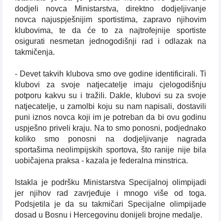
dodjeli novca Ministarstva, direktno dodjeljivanje
novca najuspješnijim sportistima, zapravo njihovim
klubovima, te da će to za najtrofejnije sportiste
osigurati nesmetan jednogodišnji rad i odlazak na
takmičenja.
- Devet takvih klubova smo ove godine identificirali. Ti
klubovi za svoje natjecatelje imaju cjelogodišnju
potporu kakvu su i tražili. Dakle, klubovi su za svoje
natjecatelje, u zamolbi koju su nam napisali, dostavili
puni iznos novca koji im je potreban da bi ovu godinu
uspješno priveli kraju. Na to smo ponosni, podjednako
koliko smo ponosni na dodjeljivanje nagrada
sportašima neolimpijskih sportova, što ranije nije bila
uobičajena praksa - kazala je federalna minstrica.
Istakla je podršku Ministarstva Specijalnoj olimpijadi
jer njihov rad zavrjeđuje i mnogo više od toga.
Podsjetila je da su takmičari Specijalne olimpijade
dosad u Bosnu i Hercegovinu donijeli brojne medalje.