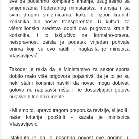
sve da pooštrimo kompletno kriterije, usuglasimo sa
smjernicama Federalnog ministarstva finansija i sa
svim drugim smjernicama, kako bi izbor krajnjih
korisnika bio posve transparentan. U kulturi, za
višemilionska sredstva dobiti dva prigovora krajnjih
korisnika, i to isključivo na formalno-pravnu
neispravnost, zaista je podatak vrijedan pohvale
onima koji su ovo radili - naglasila je minstrica
Vlaisavljević.
Također je rekla da je Ministarstvo za sektor sporta
dobilo malo više prigovora pojasnivši da je to jer su
neki stalni korisnici navikli da novac mogu dobivati
gotovo ne napisavši ništa i ne dostavljajući gotovo
nikakve bitne dokumente.
- Mi smo to, upravo tragom preporuka revizije, slijedili i
naše kriterije pooštrili - kazala je ministrica
Vlaisavljević.
Istaknuto je da je posebna novost ove godine, u