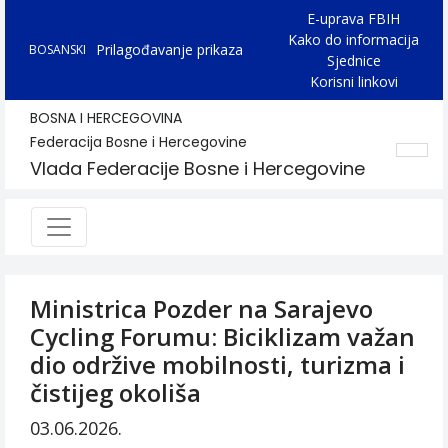
E-uprava FBIH
Kako do informacija
Prilagođavanje prikaza
BOSANSKI
Sjednice
Korisni linkovi
BOSNA I HERCEGOVINA
Federacija Bosne i Hercegovine
Vlada Federacije Bosne i Hercegovine
Ministrica Pozder na Sarajevo
Cycling Forumu: Biciklizam važan
dio održive mobilnosti, turizma i
čistijeg okoliša
03.06.2026.