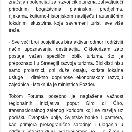
značajan potencijal za razvoj cikloturizma zahvaljujući
prirodnim bogatstvima, planinskim predjelima,
rijekama, kulturno-historijskom naslijeđu i autentičnim
lokalnim iskustvima koja savremeni turisti sve više
traže.
- Sve veći broj posjetilaca bira aktivan odmor i održiviji
način upoznavanja destinacija. Cikloturizam zato
postaje važan specifični oblik turizma, što je
prepoznato i u Strategiji razvoja turizma. Biciklisti nisu
samo prolaznici, oni duže ostaju, koriste lokalne
usluge i direktno doprinose ekonomskom razvoju
zajednica - istaknula je ministrica Pozder.
Tokom Foruma posebno je naglašena važnost
regionalnih inicijativa poput Giro di Ćiro,
transnacionalnog zelenog koridora koji se razvija uz
podršku Evropske unije, Svjetske banke i partnera,
kao primjera prekogranične saradnje i ulaganja u
održivu infrastrukturu. Razgovarano je i o širenju