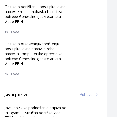
Odluka o poništenju postupka javne
nabavke roba – nabavka licenci za
potrebe Generalnog sekretarijata
Vlade FBiH
13 Jul 2026
Odluka o otkazivanju/poništenju
postupka javne nabavke roba –
nabavka kompjuterske opreme za
potrebe Generalnog sekretarijata
Vlade FBiH
09 Jul 2026
Javni pozivi
Vidi sve
Javni poziv za podnošenje prijava po
Programu - Stručna podrška Vladi