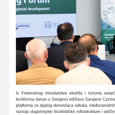
Iz Federalnog ministarstva okoliša i turizma sao
biciklizma danas u Sarajevu održava Sarajevo Cycli
platforma za dijalog donosilaca odluka, međunarodnih o
razvoju dugolinijske biciklističke infrastrukture i o