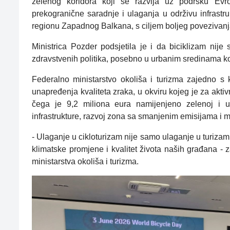
zelenog koridora koji se razvija uz podršku Evro
prekogranične saradnje i ulaganja u održivu infrastr
regionu Zapadnog Balkana, s ciljem boljeg povezivanja
Ministrica Pozder podsjetila je i da biciklizam nije
zdravstvenih politika, posebno u urbanim sredinama ko
Federalno ministarstvo okoliša i turizma zajedno s 
unapređenja kvaliteta zraka, u okviru kojeg je za akt
čega je 9,2 miliona eura namijenjeno zelenoj i urb
infrastrukture, razvoj zona sa smanjenim emisijama i 
- Ulaganje u cikloturizam nije samo ulaganje u turizam, 
klimatske promjene i kvalitet života naših građana - 
ministarstva okoliša i turizma.