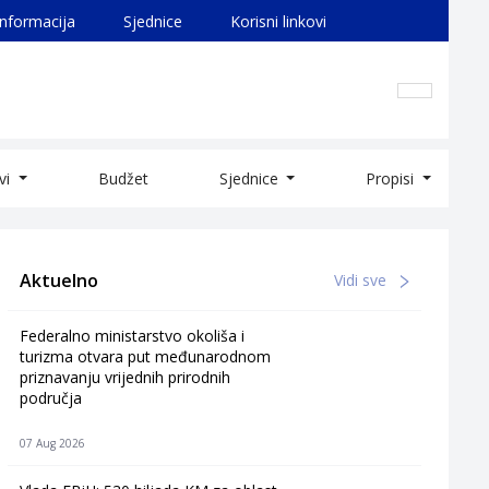
informacija
Sjednice
Korisni linkovi
ivi
Budžet
Sjednice
Propisi
Aktuelno
Vidi sve
Federalno ministarstvo okoliša i
turizma otvara put međunarodnom
priznavanju vrijednih prirodnih
područja
07 Aug 2026