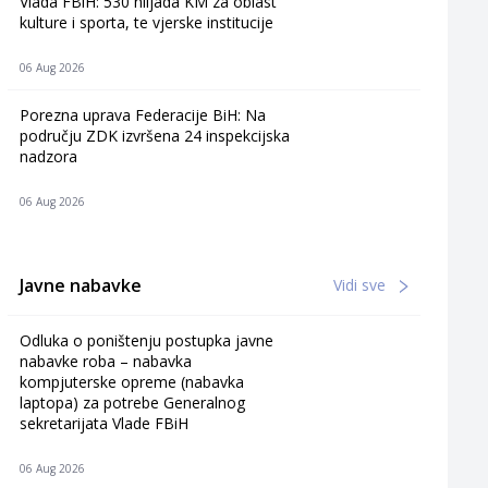
Vlada FBiH: 530 hiljada KM za oblast
kulture i sporta, te vjerske institucije
06 Aug 2026
Porezna uprava Federacije BiH: Na
području ZDK izvršena 24 inspekcijska
nadzora
06 Aug 2026
Javne nabavke
Vidi sve
Odluka o poništenju postupka javne
nabavke roba – nabavka
kompjuterske opreme (nabavka
laptopa) za potrebe Generalnog
sekretarijata Vlade FBiH
06 Aug 2026