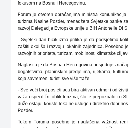
fokusom na Bosnu i Hercegovinu.
Forum je otvoren obraćanjima ministra komunikacija i
turizma Nasihe Pozder, menadžera Svjetske banke za
razvoj Delegacije Evropske unije u BiH Antonelle Di
- Svjetski dan biciklizma prilika je da podsjetimo koli
zaštiti okoliša i razvoju lokalnih zajednica. Posebno
razvojnih prioriteta, turizam, mobilnost, klimatske cilje
Naglasila je da Bosna i Hercegovina posjeduje značaja
bogatstvima, planinskim predjelima, rijekama, kulturn
koja savremeni turisti sve više traže.
- Sve veći broj posjetilaca bira aktivan odmor i održiv
važan specifični oblik turizma, što je prepoznato i u Str
duže ostaju, koriste lokalne usluge i direktno doprin
Pozder.
Tokom Foruma posebno je naglašena važnost regiona