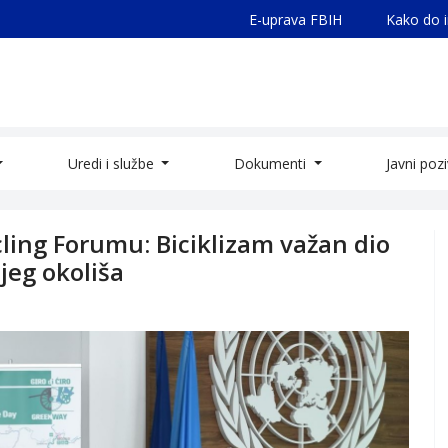
E-uprava FBIH
Kako do 
Uredi i službe
Dokumenti
Javni poz
cling Forumu: Biciklizam važan dio
ijeg okoliša