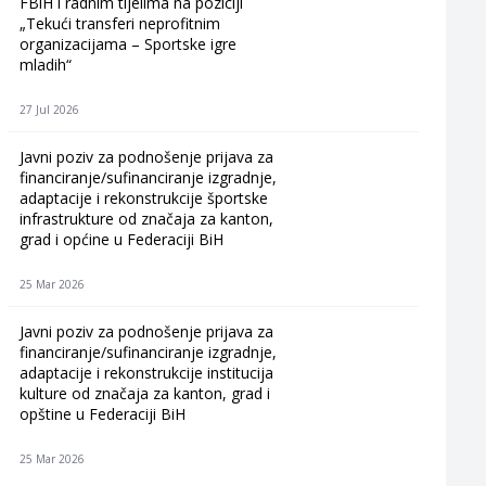
FBiH i radnim tijelima na poziciji
„Tekući transferi neprofitnim
organizacijama – Sportske igre
mladih“
27 Jul 2026
Javni poziv za podnošenje prijava za
financiranje/sufinanciranje izgradnje,
adaptacije i rekonstrukcije športske
infrastrukture od značaja za kanton,
grad i općine u Federaciji BiH
25 Mar 2026
Javni poziv za podnošenje prijava za
financiranje/sufinanciranje izgradnje,
adaptacije i rekonstrukcije institucija
kulture od značaja za kanton, grad i
opštine u Federaciji BiH
25 Mar 2026