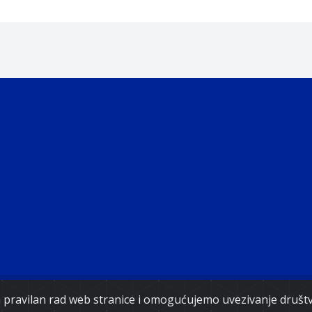
Copyright 2021. Vlada Federacije Bosne i Hercegovine
za pravilan rad web stranice i omogućujemo uvezivanje druš