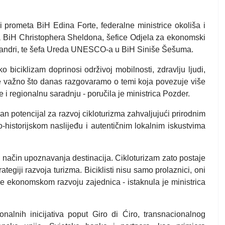
 prometa BiH Edina Forte, federalne ministrice okoliša i
 BiH Christophera Sheldona, šefice Odjela za ekonomski
 Sandri, te šefa Ureda UNESCO-a u BiH Siniše Šešuma.
ko biciklizam doprinosi održivoj mobilnosti, zdravlju ljudi,
 je važno što danas razgovaramo o temi koja povezuje više
ve i regionalnu saradnju - poručila je ministrica Pozder.
n potencijal za razvoj cikloturizma zahvaljujući prirodnim
o-historijskom naslijeđu i autentičnim lokalnim iskustvima
iji način upoznavanja destinacija. Cikloturizam zato postaje
ategiji razvoja turizma. Biciklisti nisu samo prolaznici, oni
ose ekonomskom razvoju zajednica - istaknula je ministrica
lnih inicijativa poput Giro di Ćiro, transnacionalnog