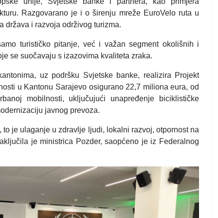
pske unije, Svjetske banke i partnera, kao primjera
ukturu. Razgovarano je i o širenju mreže EuroVelo ruta u
 država i razvoja održivog turizma.
 samo turističko pitanje, već i važan segment okolišnih i
je se suočavaju s izazovima kvaliteta zraka.
kantonima, uz podršku Svjetske banke, realizira Projekt
ivnosti u Kantonu Sarajevo osigurano 22,7 miliona eura, od
anoj mobilnosti, uključujući unapređenje biciklističke
modernizaciju javnog prevoza.
to je ulaganje u zdravlje ljudi, lokalni razvoj, otpornost na
zaključila je ministrica Pozder, saopćeno je iz Federalnog