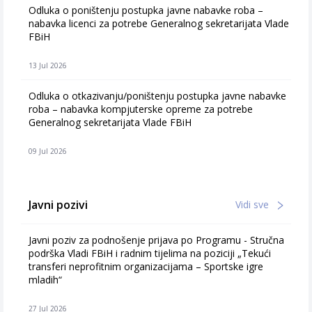
Odluka o poništenju postupka javne nabavke roba –
nabavka licenci za potrebe Generalnog sekretarijata Vlade
FBiH
13 Jul 2026
Odluka o otkazivanju/poništenju postupka javne nabavke
roba – nabavka kompjuterske opreme za potrebe
Generalnog sekretarijata Vlade FBiH
09 Jul 2026
Javni pozivi
Vidi sve
Javni poziv za podnošenje prijava po Programu - Stručna
podrška Vladi FBiH i radnim tijelima na poziciji „Tekući
transferi neprofitnim organizacijama – Sportske igre
mladih“
27 Jul 2026