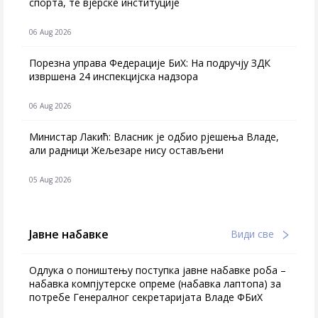
спорта, те вјерске институције
06 Aug 2026
Порезна управа Федерације БиХ: На подручју ЗДК
извршена 24 инспекцијска надзора
06 Aug 2026
Министар Лакић: Власник је одбио рјешења Владе,
али радници Жељезаре нису остављени
05 Aug 2026
Јавне набавке
Види све
Одлука о поништењу поступка јавне набавке роба –
набавка компјутерске опреме (набавка лаптопа) за
потребе Генералног секретаријата Владе ФБиХ