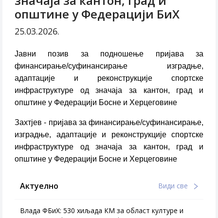
значаја за кантон, град и
општине у Федерацији БиХ
25.03.2026.
Jавни позив за подношење пријава за
финансирање/суфинансирање изградње,
адаптације и реконструкције спортске
инфраструктуре од значаја за кантон, град и
општине у Федерацији Босне и Херцеговине
Захтјев - пријава за финансирање/суфинансирање,
изградње, адаптације и реконструкције спортске
инфраструктуре од значаја за кантон, град и
општине у Федерацији Босне и Херцеговине
Актуелно
Види све
Влада ФБиХ: 530 хиљада КМ за област културе и