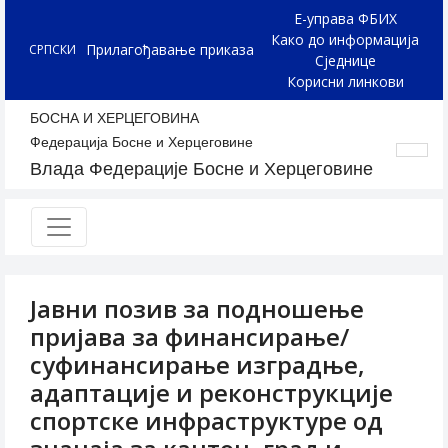
Е-управа ФБИХ
Како до информација
Прилагођавање приказа
СРПСКИ
Сједнице
Корисни линкови
БОСНА И ХЕРЦЕГОВИНА
Федерација Босне и Херцеговине
Влада Федерације Босне и Херцеговине
Jавни позив за подношење
пријава за финансирање/
суфинансирање изградње,
адаптације и реконструкције
спортске инфраструктуре од