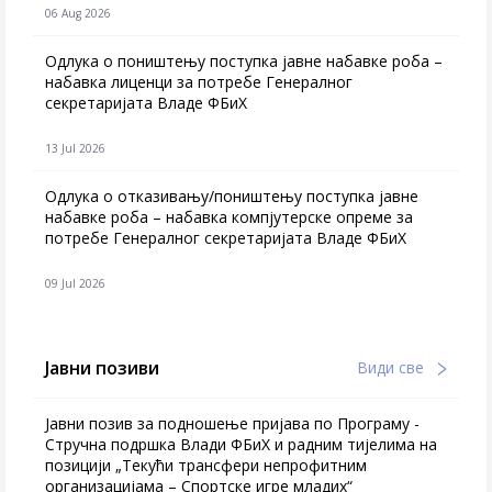
06 Aug 2026
Одлука о поништењу поступка јавне набавке роба –
набавка лиценци за потребе Генералног
секретаријата Владе ФБиХ
13 Jul 2026
Одлука о отказивању/поништењу поступка јавне
набавке роба – набавка компјутерске опреме за
потребе Генералног секретаријата Владе ФБиХ
09 Jul 2026
Јавни позиви
Види све
Јавни позив за подношење пријава по Програму -
Стручна подршка Влади ФБиХ и радним тијелима на
позицији „Текући трансфери непрофитним
организацијама – Спортске игре младих“