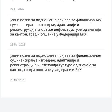
27 Jul 2026
Jавни позив за подношење пријава за финансирање/
суфинансирање изградње, адаптације и
реконструкције спортске инфраструктуре од значаја
за кантон, град и општине у Федерацији БиХ
25 Mar 2026
Јавни позив за подношење пријава за финансирање/
суфинансирање изградње, адаптације и
реконструкције институција културе од значаја за
кантон, град и општине у Федерацији БиХ
25 Mar 2026