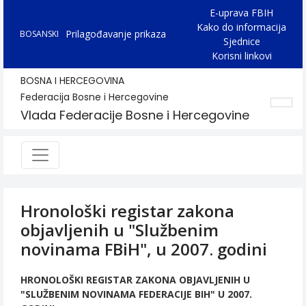
E-uprava FBIH
Kako do informacija
Prilagođavanje prikaza
BOSANSKI
Sjednice
Korisni linkovi
BOSNA I HERCEGOVINA
Federacija Bosne i Hercegovine
Vlada Federacije Bosne i Hercegovine
Hronološki registar zakona
objavljenih u "Službenim
novinama FBiH", u 2007. godini
HRONOLOŠKI REGISTAR ZAKONA OBJAVLJENIH U
"SLUŽBENIM NOVINAMA FEDERACIJE BIH" U 2007.