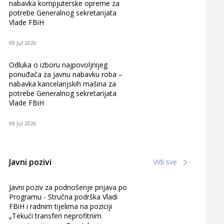
nabavka kompjuterske opreme za
potrebe Generalnog sekretarijata
Vlade FBiH
09 Jul 2026
Odluka o izboru najpovoljnijeg
ponuđača za javnu nabavku roba –
nabavka kancelarijskih mašina za
potrebe Generalnog sekretarijata
Vlade FBiH
09 Jul 2026
Javni pozivi
Vidi sve
Javni poziv za podnošenje prijava po
Programu - Stručna podrška Vladi
FBiH i radnim tijelima na poziciji
„Tekući transferi neprofitnim