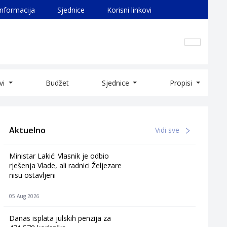
informacija
Sjednice
Korisni linkovi
ivi
Budžet
Sjednice
Propisi
Aktuelno
Vidi sve
Ministar Lakić: Vlasnik je odbio
rješenja Vlade, ali radnici Željezare
nisu ostavljeni
05 Aug 2026
Danas isplata julskih penzija za