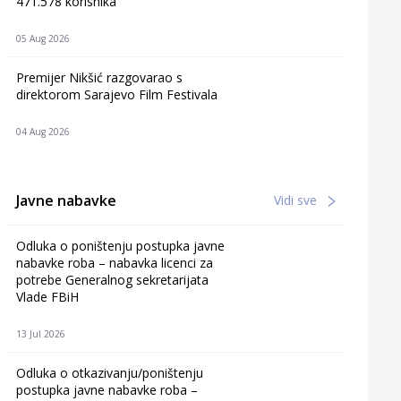
471.578 korisnika
05 Aug 2026
Premijer Nikšić razgovarao s
direktorom Sarajevo Film Festivala
04 Aug 2026
Javne nabavke
Vidi sve
Odluka o poništenju postupka javne
nabavke roba – nabavka licenci za
potrebe Generalnog sekretarijata
Vlade FBiH
13 Jul 2026
Odluka o otkazivanju/poništenju
postupka javne nabavke roba –