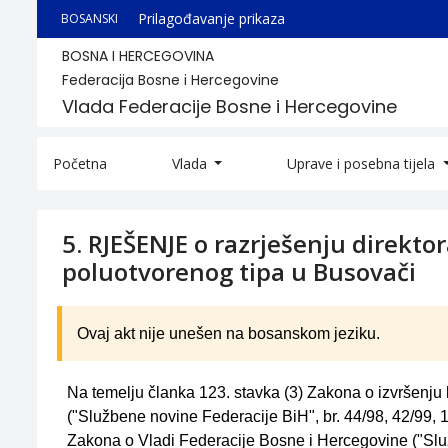
Prilagođavanje prikaza
BOSANSKI
BOSNA I HERCEGOVINA
Federacija Bosne i Hercegovine
Vlada Federacije Bosne i Hercegovine
Početna
Vlada
Uprave i posebna tijela
5. RJEŠENJE o razrješenju direk
poluotvorenog tipa u Busovači
Ovaj akt nije unešen na bosanskom jeziku.
Na temelju članka 123. stavka (3) Zakona o izvršenju
("Službene novine Federacije BiH", br. 44/98, 42/99, 1
Zakona o Vladi Federacije Bosne i Hercegovine ("Služ