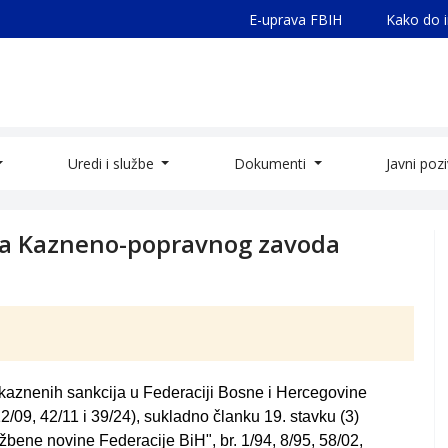
E-uprava FBIH
Kako do 
Uredi i službe
Dokumenti
Javni poz
tora Kazneno-popravnog zavoda
 kaznenih sankcija u Federaciji Bosne i Hercegovine
2/09, 42/11 i 39/24), sukladno članku 19. stavku (3)
bene novine Federacije BiH", br. 1/94, 8/95, 58/02,