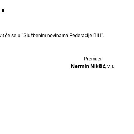
II.
it će se u "Službenim novinama Federacije BiH".
Premijer
Nermin Nikšić
, v. r.