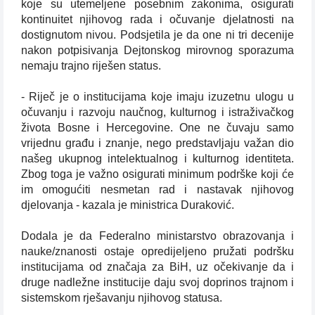
koje su utemeljene posebnim zakonima, osigurati
kontinuitet njihovog rada i očuvanje djelatnosti na
dostignutom nivou. Podsjetila je da one ni tri decenije
nakon potpisivanja Dejtonskog mirovnog sporazuma
nemaju trajno riješen status.
- Riječ je o institucijama koje imaju izuzetnu ulogu u
očuvanju i razvoju naučnog, kulturnog i istraživačkog
života Bosne i Hercegovine. One ne čuvaju samo
vrijednu građu i znanje, nego predstavljaju važan dio
našeg ukupnog intelektualnog i kulturnog identiteta.
Zbog toga je važno osigurati minimum podrške koji će
im omogućiti nesmetan rad i nastavak njihovog
djelovanja - kazala je ministrica Duraković.
Dodala je da Federalno ministarstvo obrazovanja i
nauke/znanosti ostaje opredijeljeno pružati podršku
institucijama od značaja za BiH, uz očekivanje da i
druge nadležne institucije daju svoj doprinos trajnom i
sistemskom rješavanju njihovog statusa.