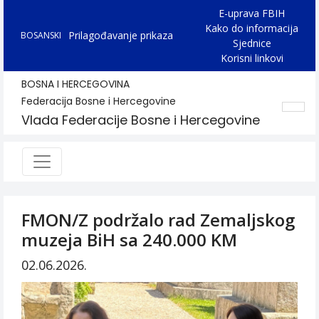
E-uprava FBIH
Kako do informacija
Prilagođavanje prikaza
BOSANSKI
Sjednice
Korisni linkovi
BOSNA I HERCEGOVINA
Federacija Bosne i Hercegovine
Vlada Federacije Bosne i Hercegovine
FMON/Z podržalo rad Zemaljskog
muzeja BiH sa 240.000 KM
02.06.2026.