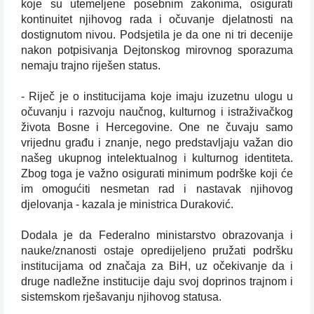
koje su utemeljene posebnim zakonima, osigurati
kontinuitet njihovog rada i očuvanje djelatnosti na
dostignutom nivou. Podsjetila je da one ni tri decenije
nakon potpisivanja Dejtonskog mirovnog sporazuma
nemaju trajno riješen status.
- Riječ je o institucijama koje imaju izuzetnu ulogu u
očuvanju i razvoju naučnog, kulturnog i istraživačkog
života Bosne i Hercegovine. One ne čuvaju samo
vrijednu građu i znanje, nego predstavljaju važan dio
našeg ukupnog intelektualnog i kulturnog identiteta.
Zbog toga je važno osigurati minimum podrške koji će
im omogućiti nesmetan rad i nastavak njihovog
djelovanja - kazala je ministrica Duraković.
Dodala je da Federalno ministarstvo obrazovanja i
nauke/znanosti ostaje opredijeljeno pružati podršku
institucijama od značaja za BiH, uz očekivanje da i
druge nadležne institucije daju svoj doprinos trajnom i
sistemskom rješavanju njihovog statusa.