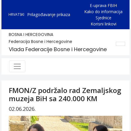
E-uprava FBIH
Kako do informacija
Prilagođavanje prikaza
HRVATSKI
Sjednice
Korisni linkovi
BOSNA I HERCEGOVINA
Federacija Bosne i Hercegovine
Vlada Federacije Bosne i Hercegovine
FMON/Z podržalo rad Zemaljskog
muzeja BiH sa 240.000 KM
02.06.2026.