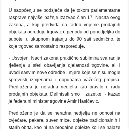
U saopćenju se podsjeća da je tokom parlamentarne
rasprave najviše pažnje izazvao član 17. Nacrta ovog
zakona, a koji predviđa da radno vrijeme prodajnih
objekata određuje trgovac u periodu od ponedjeljka do
subote, u ukupnom trajanju do 90 sati sedmično, te
koje trgovac samostalno raspoređuje.
- Usvojeni Nacrt zakona praktično sublimira sva ranija
rješenja u sferi obavljanja djelatnosti trgovine, ali i
uvodi sasvim nove odredbe i mjere koje se nisu mogle
sprovesti izmjenama i dopunama važećeg propisa.
Predložena je neradna nedjelja kao pravilo u radu
prodajnih objekata. Definisali smo i izuzetke - kazao
je federalni ministar trgovine Amir Hasičević.
Predloženo je da se neradna nedjelja ne odnosi na
cvjećare, pekare, suvenirnice, objekte tradicionalnih i
starih obrta, kao ni na prodajne objekte koji se nalaze