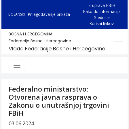
E-uprava FBIH
Kako do informacija
Prilagođavanje prikaza
BOSANSKI
Sjednice
Korisni linkovi
BOSNA I HERCEGOVINA
Federacija Bosne i Hercegovine
Vlada Federacije Bosne i Hercegovine
Federalno ministarstvo:
Otvorena javna rasprava o
Zakonu o unutrašnjoj trgovini
FBiH
03.06.2024.