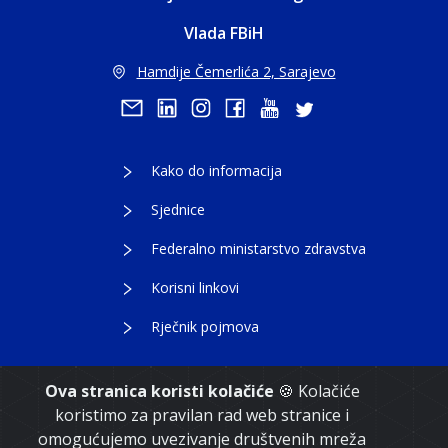
Vlada FBiH
Hamdije Čemerlića 2, Sarajevo
Kako do informacija
Sjednice
Federalno ministarstvo zdravstva
Korisni linkovi
Rječnik pojmova
Ova stranica koristi kolačiće
🍪 Kolačiće
koristimo za pravilan rad web stranice i
Copyright 2021. Vlada Federacije Bosne i
omogućujemo uvezivanje društvenih mreža