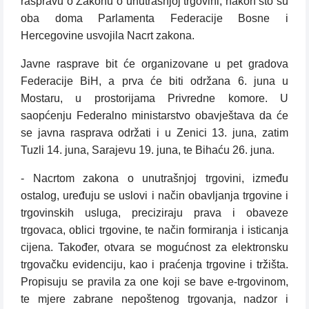
raspravu o Zakonu o unutrašnjoj trgovini, nakon što su
oba doma Parlamenta Federacije Bosne i
Hercegovine usvojila Nacrt zakona.
Javne rasprave bit će organizovane u pet gradova
Federacije BiH, a prva će biti održana 6. juna u
Mostaru, u prostorijama Privredne komore. U
saopćenju Federalno ministarstvo obavještava da će
se javna rasprava održati i u Zenici 13. juna, zatim
Tuzli 14. juna, Sarajevu 19. juna, te Bihaću 26. juna.
- Nacrtom zakona o unutrašnjoj trgovini, između
ostalog, uređuju se uslovi i način obavljanja trgovine i
trgovinskih usluga, preciziraju prava i obaveze
trgovaca, oblici trgovine, te način formiranja i isticanja
cijena. Također, otvara se mogućnost za elektronsku
trgovačku evidenciju, kao i praćenja trgovine i tržišta.
Propisuju se pravila za one koji se bave e-trgovinom,
te mjere zabrane nepoštenog trgovanja, nadzor i