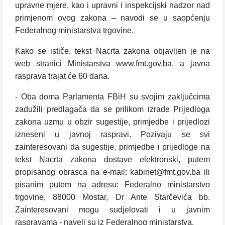
upravne mjere, kao i upravni i inspekcijski nadzor nad
primjenom ovog zakona – navodi se u saopćenju
Federalnog ministarstva trgovine.
Kako se ističe, tekst Nacrta zakona objavljen je na
web stranici Ministarstva www.fmt.gov.ba, a javna
rasprava trajat će 60 dana.
- Oba doma Parlamenta FBiH su svojim zaključcima
zadužili predlagača da se prilikom izrade Prijedloga
zakona uzmu u obzir sugestije, primjedbe i prijedlozi
izneseni u javnoj raspravi. Pozivaju se svi
zainteresovani da sugestije, primjedbe i prijedloge na
tekst Nacrta zakona dostave elektronski, putem
propisanog obrasca na e-mail: kabinet@fmt.gov.ba ili
pisanim putem na adresu: Federalno ministarstvo
trgovine, 88000 Mostar, Dr Ante Starčevića bb.
Zainteresovani mogu sudjelovati i u javnim
raspravama - naveli su iz Federalnog ministarstva.