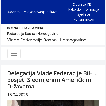
E-uprava FBIH
Kako do informacija
Prilagođavanje prikaza
BOSANSKI
Sjednice
Korisni linkovi
BOSNA I HERCEGOVINA
Federacija Bosne i Hercegovine
Vlada Federacije Bosne i Hercegovine
Delegacija Vlade Federacije BiH u
posjeti Sjedinjenim Američkim
Državama
15.04.2026.