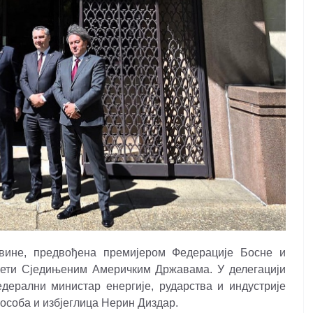
вине, предвођена премијером Федерације Босне и
ети Сједињеним Америчким Државама. У делегацији
ерални министар енергије, рударства и индустрије
особа и избјеглица Нерин Диздар.