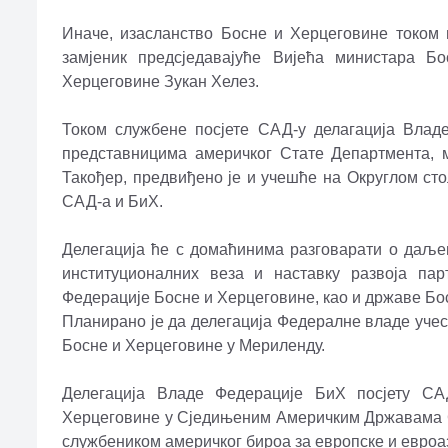
Иначе, изасланство Босне и Херцеговине током
замјеник предсједавајуће Вијећа министара 
Херцеговине Зукан Хелез.
Током службене посјете САД-у делагација Влад
представницима америчког Стате Департмента, 
Такођер, предвиђено је и учешће на Округлом ст
САД-а и БиХ.
Делегација ће с домаћинима разговарати о даље
институционалних веза и наставку развоја па
Федерације Босне и Херцеговине, као и државе Бо
Планирано је да делегација Федералне владе уче
Босне и Херцеговине у Мериленду.
Делегација Владе Федерације БиХ посјету СА
Херцеговине у Сједињеним Америчким Државама Св
службеником америчког бироа за европске и евроа