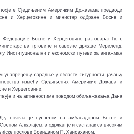
 посјете Сједињеним Америчким Државама предводи
Босне и Херцеговине и министар одбране Босне и
е Федерације Босне и Херцеговине разговарат ће с
министарства трговине и савезне државе Мериленд.
олу Институционални и економски путеви за ангажман
м унапређењу сарадње у области сигурности, јачању
ртнерства између Сједињених Америчких Држава и
сне и Херцеговине.
ствује и на активностима поводом обиљежавања Дана
Д-у почела је сусретом са амбасадором Босне и
еном Алкалајем, а одржан је и састанак са високим
зијске послове Бренданом П. Ханраханом.