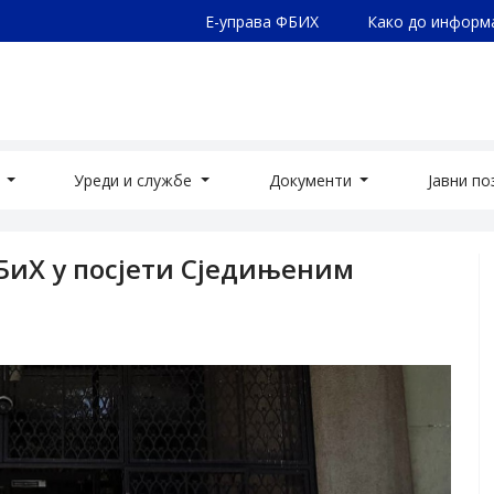
Е-управа ФБИХ
Како до информ
а
Уреди и службе
Документи
Јавни п
БиХ у посјети Сједињеним