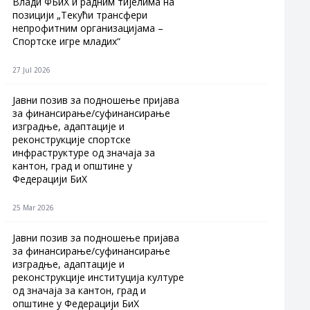
Влади ФБиХ и радним тијелима на
позицији „Текући трансфери
непрофитним организацијама –
Спортске игре младих“
27 Jul 2026
Jавни позив за подношење пријава
за финансирање/суфинансирање
изградње, адаптације и
реконструкције спортске
инфраструктуре од значаја за
кантон, град и општине у
Федерацији БиХ
25 Mar 2026
Јавни позив за подношење пријава
за финансирање/суфинансирање
изградње, адаптације и
реконструкције институција културе
од значаја за кантон, град и
општине у Федерацији БиХ