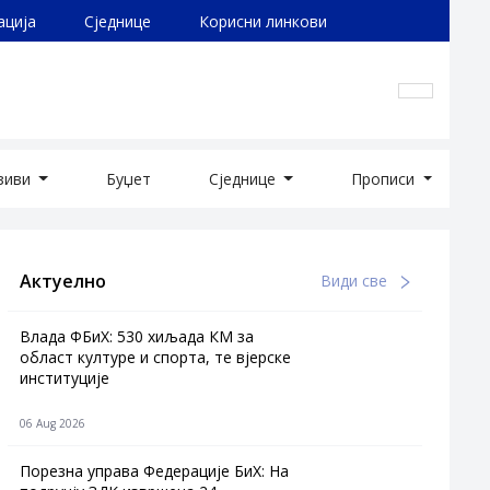
ација
Сједнице
Корисни линкови
озиви
Буџет
Сједнице
Прописи
Актуелно
Види све
Влада ФБиХ: 530 хиљада КМ за
област културе и спорта, те вјерске
институције
06 Aug 2026
Порезна управа Федерације БиХ: На