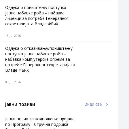
Одлука о поништењу поступка
јавне набавке роба – набавка
лиценци за потребе Генералног
секретаријата Владе ФБиХ
13 Jul 2026
Одлука о отказивању/поништењу
поступка јавне набавке роба –
набавка компјутерске опреме за
потребе Генералног секретаријата
Владе ФБиХ
09 Jul 2026
Јавни позиви
Види све
Јавни позив за подношење пријава
по Програму - Стручна подршка