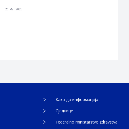
25 Mar 2026
Како до информација
Сједнице
Federalno ministarstvo zdravstva