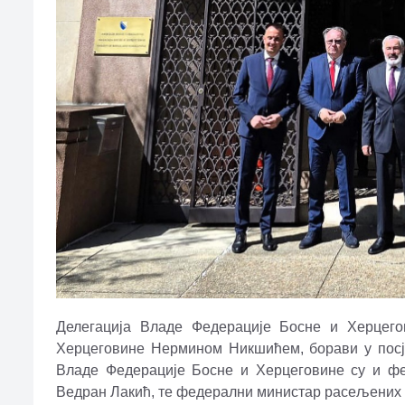
Делегација Владе Федерације Босне и Херцего
Херцеговине Нермином Никшићем, борави у посј
Владе Федерације Босне и Херцеговине су и фед
Ведран Лакић, те федерални министар расељених 